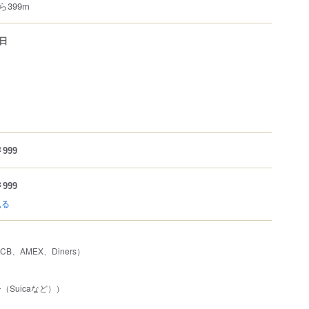
399m
日
999
999
見る
JCB、AMEX、Diners）
Suicaなど））