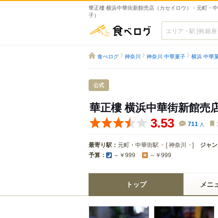
華正樓 横浜中華街新館売店（カセイロウ） - 元町・
子）
食べログ
食べログ
神奈川
神奈川 中華菓子
横浜 中華
公式
華正樓 横浜中華街新館売
3.53
711
人
最寄り駅：
元町・中華街駅
[
神奈川
]
ジャン
予算：
～￥999
～￥999
トップ
メニ