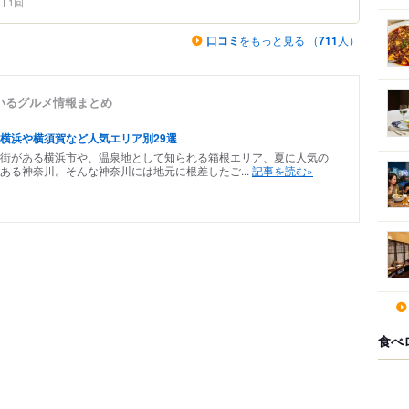
1回
口コミ
をもっと見る （
711
人）
いるグルメ情報まとめ
横浜や横須賀など人気エリア別29選
街がある横浜市や、温泉地として知られる箱根エリア、夏に人気の
ある神奈川。そんな神奈川には地元に根差したご...
記事を読む»
食べ