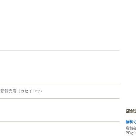
街新館売店
（カセイロウ）
店舗
無料
店舗
PRが