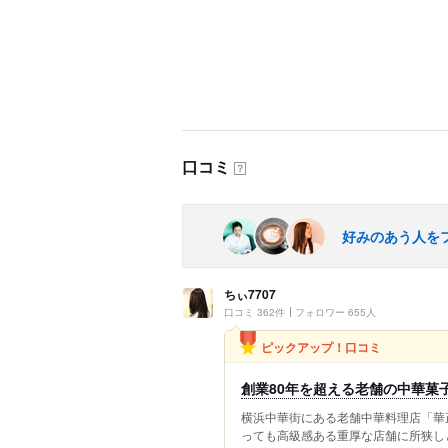
口コミ
？
好みのあう人を
ちぃ7707
口コミ 362件
フォロワー 655人
ピックアップ！口コミ
創業80年を超える老舗の中華菓
横浜中華街にある老舗中華料理店「華
っても高級感ある重厚な店舗に所狭し