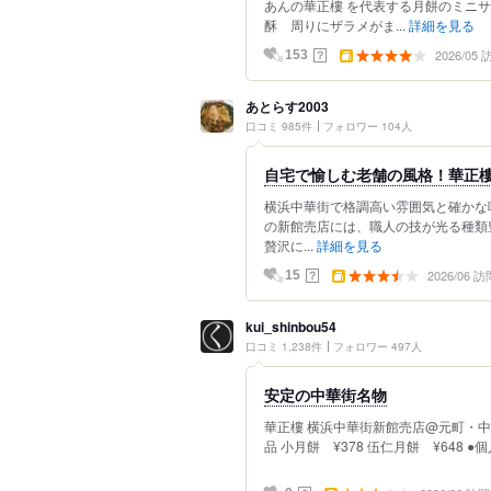
あんの華正樓 を代表する月餅のミニサ
酥 周りにザラメがま...
詳細を見る
2026/05
？
153
あとらす2003
口コミ 985件
フォロワー 104人
自宅で愉しむ老舗の風格！華正樓
​横浜中華街で格調高い雰囲気と確か
の新館売店には、職人の技が光る種類
贅沢に...
詳細を見る
2026/06 訪
？
15
kui_shinbou54
口コミ 1,238件
フォロワー 497人
安定の中華街名物
華正樓 横浜中華街新館売店@元町・中華
品 小月餅 ¥378 伍仁月餅 ¥648 ●個