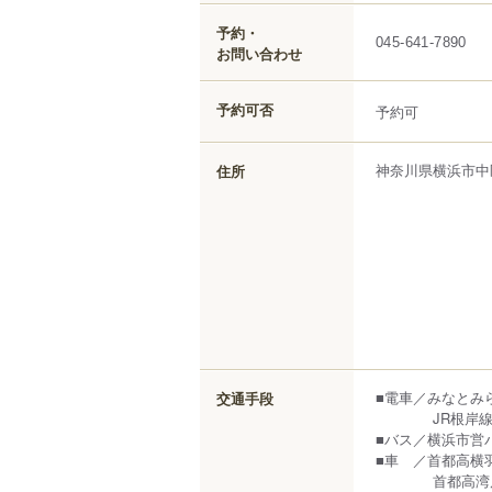
予約・
045-641-7890
お問い合わせ
予約可否
予約可
神奈川県
横浜市中
住所
■電車／みなとみ
交通手段
JR根岸線「石
■バス／横浜市営
■車 ／首都高横
首都高湾岸線