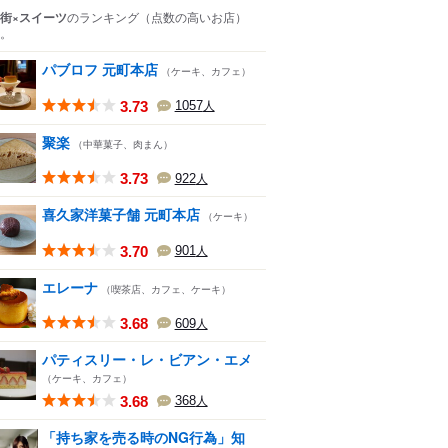
街×スイーツ
のランキング
（点数の高いお店）
。
パブロフ 元町本店
（ケーキ、カフェ）
3.73
1057
人
聚楽
（中華菓子、肉まん）
3.73
922
人
喜久家洋菓子舗 元町本店
（ケーキ）
3.70
901
人
エレーナ
（喫茶店、カフェ、ケーキ）
3.68
609
人
パティスリー・レ・ビアン・エメ
（ケーキ、カフェ）
3.68
368
人
「持ち家を売る時のNG行為」知