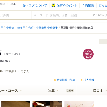
中華街（中華菓
食べログについて
保有Vポイント
予約確認
行っ
菓子
中華街 中華菓子
元町・中華街駅 中華菓子
華正樓 横浜中華街新館売店
店
（カセイロウ）
16875
人
ル：
中華菓子
肉まん
店舗情報（詳細）
求人情報
ュー・コース
写真
口コミ
2900