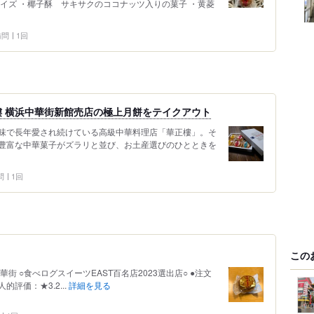
イズ ・椰子酥 サキサクのココナッツ入りの菓子 ・黄菱
 訪問
1回
 横浜中華街新館売店の極上月餅をテイクアウト
な味で長年愛され続けている高級中華料理店「華正樓」。そ
豊富な中華菓子がズラリと並び、お土産選びのひとときを
問
1回
この
街 ○食べログスイーツEAST百名店2023選出店○ ●注文
人的評価：★3.2...
詳細を見る