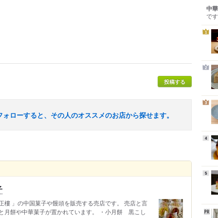
中華
です
1
2
投稿する
3
フォローすると、その人のオススメのお店から探せます。
4
5
子
正樓 」の中国菓子や饅頭を販売する売店です。 売店と言
と月餅や中華菓子が置かれています。 ・小月餅 黒こし