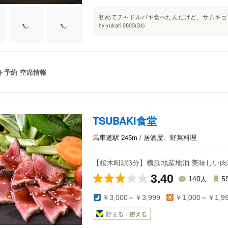
初めてチャドルバギ食べたんだけど、サムギョプ
yukari.0803(34)
by
ト予約
空席情報
TSUBAKI食堂
馬車道駅 245m / 居酒屋、野菜料理
【桜木町駅3分】横浜地産地消 美味しい
3.40
人
140
5
￥3,000～￥3,999
￥1,000～￥1,9
貯まる・使える