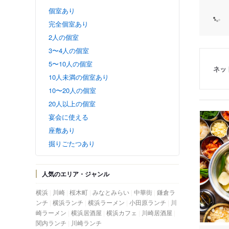
個室あり
完全個室あり
2人の個室
3〜4人の個室
5〜10人の個室
ネッ
10人未満の個室あり
10〜20人の個室
20人以上の個室
宴会に使える
座敷あり
掘りごたつあり
人気のエリア・ジャンル
横浜
川崎
桜木町
みなとみらい
中華街
鎌倉ラ
ンチ
横浜ランチ
横浜ラーメン
小田原ランチ
川
崎ラーメン
横浜居酒屋
横浜カフェ
川崎居酒屋
関内ランチ
川崎ランチ