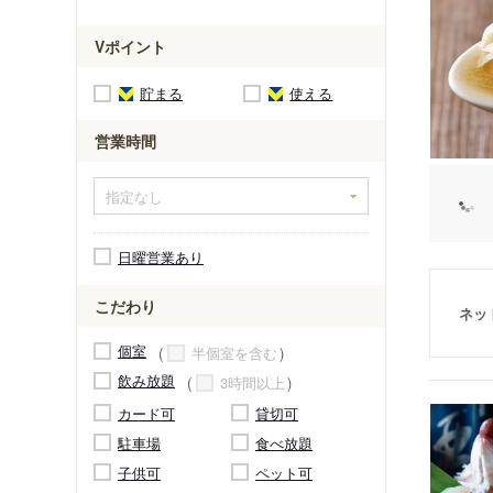
Vポイント
貯まる
使える
営業時間
日曜営業あり
こだわり
ネッ
個室
半個室を含む
飲み放題
3時間以上
カード可
貸切可
駐車場
食べ放題
子供可
ペット可