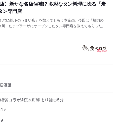
い店〉新たな名店候補!? 多彩なタン料理に唸る「炭
タン専門店
グ3.5以下のうまい店」を教えてもらう本企画。今回は『焼肉の
奈川・たまプラーザにオープンしたタン専門店を教えてもらった。
、居酒屋
絶賛コラボ♪桜木町駅より徒歩5分
人
24
99