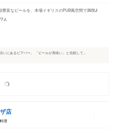
レンガ倉庫2号館
類豊富なビールを、本場イギリスのPUB風空間で満喫♪
人
77
いにあるビアバー。 「ビールが美味い」と信頼して...
ラザ店
湾料理