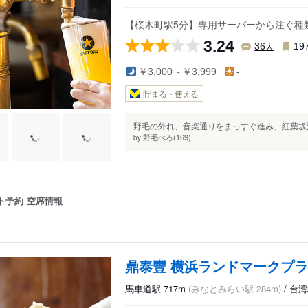
&リゾート 横浜ベイタワー
横浜ワールドポーターズ
横浜赤
【桜木町駅5分】専用サーバーから注ぐ種
マーヘッド
3.24
人
36
19
￥3,000～￥3,999
-
貯まる・使える
野毛の外れ、音楽通りをまっすぐ進み、紅葉坂沿
野毛べろ(169)
by
ト予約
空席情報
鼎泰豐 横浜ランドマークプ
馬車道駅 717m
(みなとみらい駅 284m)
/ 台