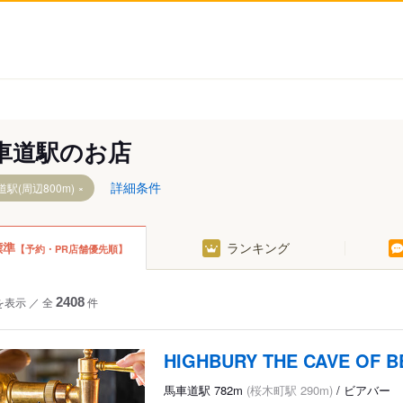
車道駅のお店
詳細条件
駅(周辺800m)
標準
ランキング
【予約・PR店舗優先順】
を表示
／
全
2408
件
HIGHBURY THE CAVE OF B
馬車道駅 782m
(桜木町駅 290m)
/ ビアバー