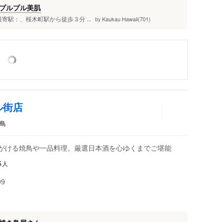
プルプル美肌
寄駅：、桜木町駅から徒歩３分 ...
Kaukau Hawaii(701)
by
ル街店
き鳥
手がける焼鳥や一品料理。厳選日本酒を心ゆくまでご堪能
人
6
99