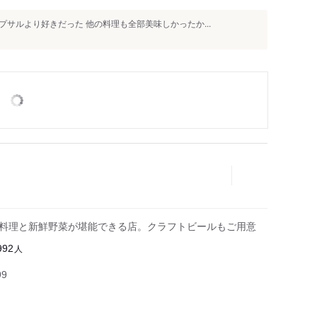
サルより好きだった 他の料理も全部美味しかったか...
肉料理と新鮮野菜が堪能できる店。クラフトビールもご用意
人
992
99