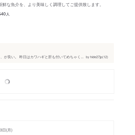
新鮮な魚介を、より美味しく調理してご提供致します。
人
540
、が良い。 昨日はカワハギと肝も付いてめちゃく...
hide27jp(12)
by
3日(月)