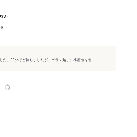
人
033
99
た。20分ほど待ちましたが、ガラス越しに小籠包を包...