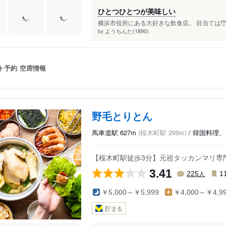
ひとつひとつが美味しい
横浜市役所にある大好きな飲食店。 目当ては庁
ようちんた(1890)
by
ト予約
空席情報
野毛とりとん
馬車道駅 627m
(桜木町駅 299m)
/ 韓国料理
【桜木町駅徒歩3分】元祖タッカンマリ専
3.41
人
225
1
￥5,000～￥5,999
￥4,000～￥4,9
貯まる