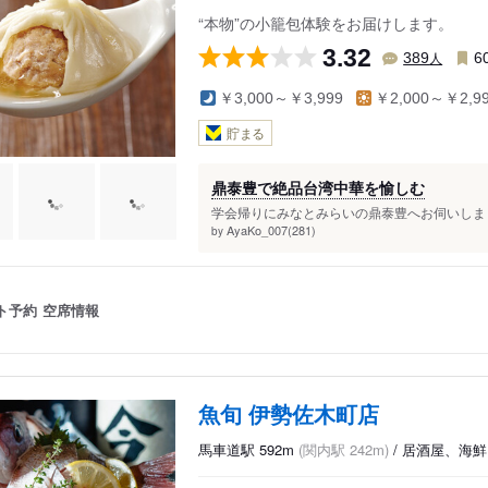
“本物”の小籠包体験をお届けします。
3.32
人
389
6
￥3,000～￥3,999
￥2,000～￥2,9
貯まる
鼎泰豊で絶品台湾中華を愉しむ
学会帰りにみなとみらいの鼎泰豊へお伺いしまし
AyaKo_007(281)
by
ト予約
空席情報
魚旬 伊勢佐木町店
馬車道駅 592m
(関内駅 242m)
/ 居酒屋、海鮮