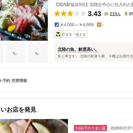
【関内駅徒歩5分】北陸を中心に仕入れた
3.43
人
219
8
￥4,000～￥4,999
-
貯まる・使える
北陸の魚、鮮度高い。
良く来ます。 北陸の刺身５種、５種はお頭付き
ト予約
空席情報
しいお店を発見
2026年07月1
3.5以下のうまい店