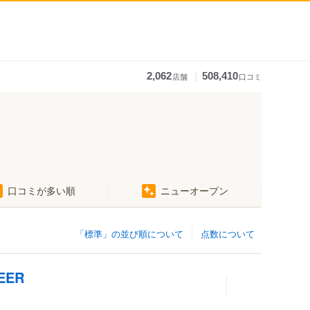
｜
2,062
508,410
店舗
口コミ
口コミが多い順
ニューオープン
「標準」の並び順について
点数について
EER