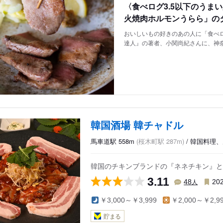
〈食べログ3.5以下のうま
火焼肉ホルモンうらら」の
おいしいもの好きのあの人に「食べロ
達人』の著者、小関尚紀さんに、神
韓国酒場 韓チャドル
馬車道駅 558m
(桜木町駅 287m)
/ 韓国料理
韓国のチキンブランドの『ネネチキン』と
3.11
人
48
20
￥3,000～￥3,999
￥2,000～￥2,9
貯まる