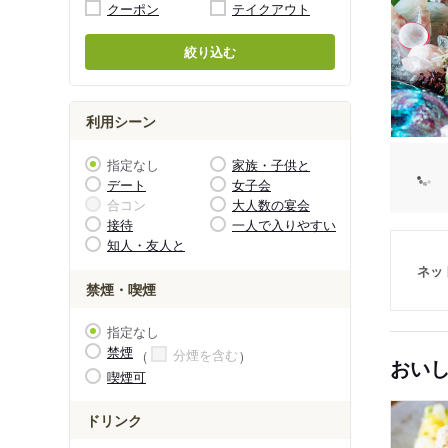
クーポン
テイクアウト
絞り込む
利用シーン
指定なし
家族・子供と
デート
女子会
合コン
大人数の宴会
接待
一人で入りやすい
知人・友人と
ネッ
禁煙・喫煙
指定なし
禁煙
分煙を含む
おい
喫煙可
ドリンク