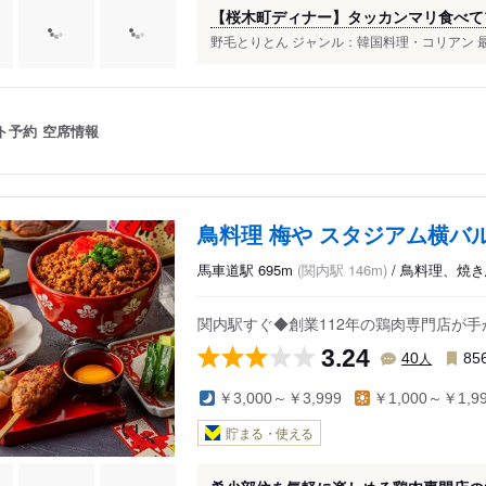
【桜木町ディナー】タッカンマリ食べて
野毛とりとん ジャンル：韓国料理・コリアン 最
ト予約
空席情報
鳥料理 梅や スタジアム横バ
馬車道駅 695m
(関内駅 146m)
/ 鳥料理、焼
関内駅すぐ◆創業112年の鶏肉専門店が
3.24
人
40
85
￥3,000～￥3,999
￥1,000～￥1,9
貯まる・使える