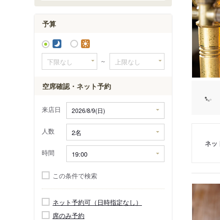
アパホテル
予算
横浜ハン
～
空席確認・ネット予約
来店日
人数
ネッ
時間
この条件で検索
ネット予約可（日時指定なし）
席のみ予約