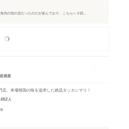
舎内の別の店だったのだが並んでおり、こちらへ３回...
、居酒屋
門店。本場韓国の味を追求した絶品タッカンマリ！
人
1652
99