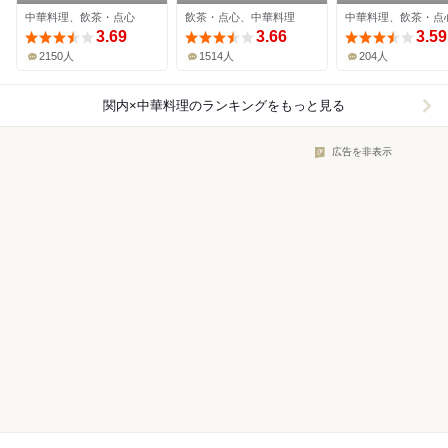
中華料理、飲茶・点心
飲茶・点心、中華料理
中華料理、飲茶・点
3.69
3.66
3.59
2150人
1514人
204人
関内×中華料理
のランキングをもっと見る
広告を非表示