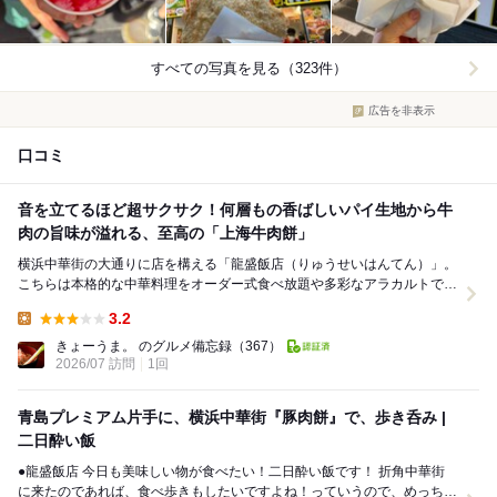
すべての写真を見る（323件）
広告を非表示
口コミ
音を立てるほど超サクサク！何層もの香ばしいパイ生地から牛
肉の旨味が溢れる、至高の「上海牛肉餅」
横浜中華街の大通りに店を構える「龍盛飯店（りゅうせいはんてん）」。
こちらは本格的な中華料理をオーダー式食べ放題や多彩なアラカルトで気
軽に楽しめる、活気あふれる人気店です。店内で...
3.2
Lunch:
きょーうま。 のグルメ備忘録
（367）
2026/07 訪問
1回
青島プレミアム片手に、横浜中華街『豚肉餅』で、歩き呑み |
二日酔い飯
●龍盛飯店 今日も美味しい物が食べたい！二日酔い飯です！ 折角中華街
に来たのであれば、食べ歩きもしたいですよね！っていうので、めっちゃ