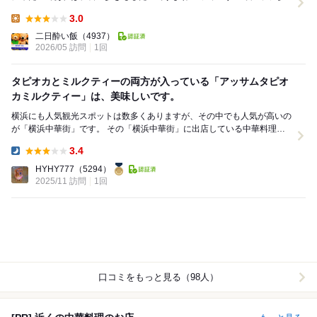
混んでいる中華街の中で目をつけたのがこちら...
3.0
Lunch:
二日酔い飯
（4937）
2026/05 訪問
1回
タピオカとミルクティーの両方が入っている「アッサムタピオ
カミルクティー」は、美味しいです。
横浜にも人気観光スポットは数多くありますが、その中でも人気が高いの
が「横浜中華街」です。 その「横浜中華街」に出店している中華料理店
の「龍盛飯店（リュウセイハンテン）」です。...
3.4
Dinner:
HYHY777
（5294）
2025/11 訪問
1回
口コミをもっと見る（98人）