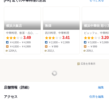
[PR] 近くの中華料理のお店
もっと見る
横浜大飯店
敦煌
横浜中華街 彩り
小籠包専門店 龍
中華料理、飲茶・点心、ビュッフェ
四川料理、中華料理
店
3.49
3.41
3.20
￥4,000～￥4,999
￥2,000～￥2,999
￥3,000～￥3,999
Dinner:
Dinner:
Dinner:
￥4,000～￥4,999
～￥999
～￥999
Lunch:
Lunch:
Lunch:
1204人
202人
209人
広告を非表示
店舗情報（詳細）
編集
アクセス
住所を編集