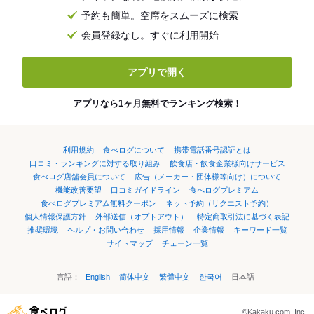
予約も簡単。空席をスムーズに検索
会員登録なし。すぐに利用開始
アプリで開く
アプリなら1ヶ月無料でランキング検索！
利用規約
食べログについて
携帯電話番号認証とは
口コミ・ランキングに対する取り組み
飲食店・飲食企業様向けサービス
食べログ店舗会員について
広告（メーカー・団体様等向け）について
機能改善要望
口コミガイドライン
食べログプレミアム
食べログプレミアム無料クーポン
ネット予約（リクエスト予約）
個人情報保護方針
外部送信（オプトアウト）
特定商取引法に基づく表記
推奨環境
ヘルプ・お問い合わせ
採用情報
企業情報
キーワード一覧
サイトマップ
チェーン一覧
言語：
English
简体中文
繁體中文
한국어
日本語
©Kakaku.com, Inc.