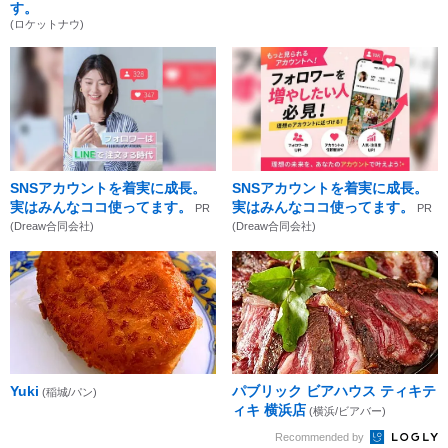
す。
(ロケットナウ)
SNSアカウントを着実に成長。
SNSアカウントを着実に成長。
実はみんなココ使ってます。
実はみんなココ使ってます。
PR
PR
(Dreaw合同会社)
(Dreaw合同会社)
Yuki
パブリック ビアハウス ティキテ
(稲城/パン)
ィキ 横浜店
(横浜/ビアバー)
Recommended by