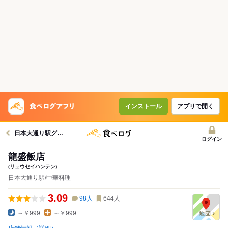
インストール
アプリで開く
日本大通り駅グルメへ
ログイン
龍盛飯店
(リュウセイハンテン)
日本大通り駅/中華料理
3.09
98
人
644
人
～￥999
～￥999