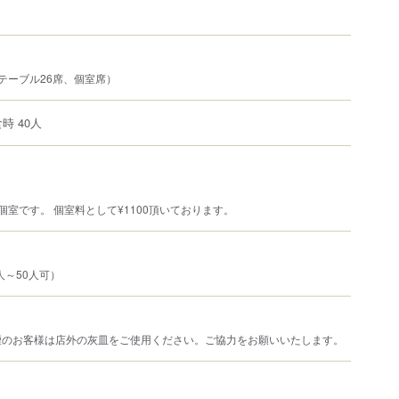
テーブル26席、個室席）
時 40人
個室です。 個室料として¥1100頂いております。
人～50人可）
煙のお客様は店外の灰皿をご使用ください。ご協力をお願いいたします。