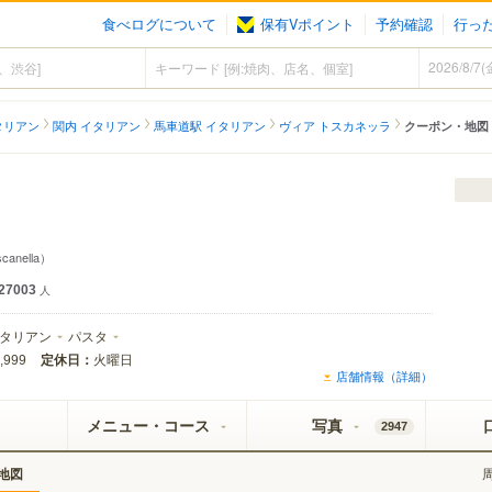
食べログについて
保有Vポイント
予約確認
行っ
タリアン
関内 イタリアン
馬車道駅 イタリアン
ヴィア トスカネッラ
クーポン・地図
scanella）
27003
人
タリアン
パスタ
定休日：
火曜日
,999
店舗情報（詳細）
メニュー・コース
写真
2947
地図