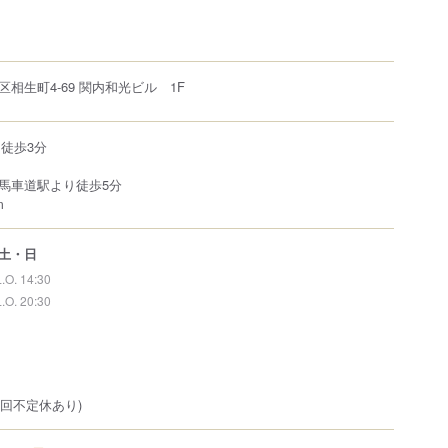
区
相生町
4-69
関内和光ビル 1F
徒歩3分
馬車道駅より徒歩5分
m
土・日
L.O. 14:30
L.O. 20:30
2回不定休あり)