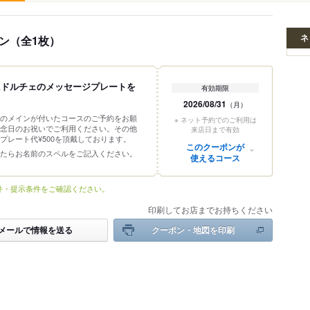
ネ
ン（全1枚）
にドルチェのメッセージプレートを
有効期限
2026/08/31
（月）
のメインが付いたコースのご予約をお願
※ ネット予約でのご利用は
念日のお祝いでご利用ください。その他
来店日まで有効
プレート代¥500を頂戴しております。
このクーポンが
たらお名前のスペルをご記入ください。
使えるコース
件・提示条件をご確認ください。
印刷してお店までお持ちください
メールで情報を送る
クーポン・地図を印刷