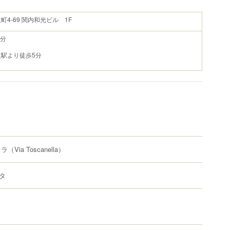
4-69 関内和光ビル 1F
3分
駅より徒歩5分
ッラ
（Via Toscanella）
タ