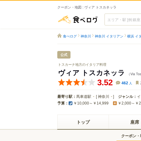
クーポン・地図 : ヴィア トスカネッラ
食べログ
食べログ
神奈川
神奈川 イタリアン
横浜 イ
公式
トスカーナ地方のイタリア料理
ヴィア トスカネッラ
（Via To
3.52
462
人
最寄り駅：
馬車道駅
[
神奈川
]
ジャンル：
イ
予算：
￥10,000～￥14,999
￥2,000～￥2
トップ
座席
クーポン・