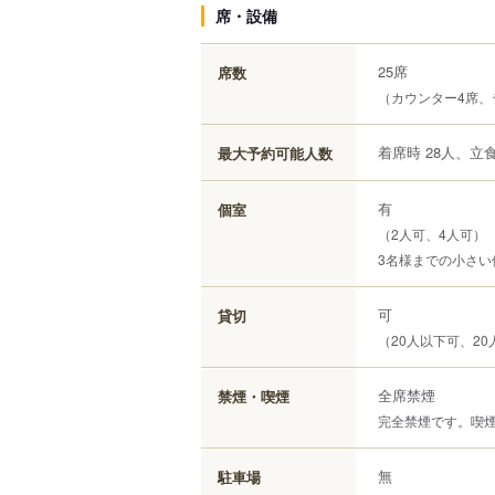
席・設備
25席
席数
（カウンター4席、
着席時 28人、立食
最大予約可能人数
有
個室
（2人可、4人可）
3名様までの小さい
可
貸切
（20人以下可、20
全席禁煙
禁煙・喫煙
完全禁煙です。喫
無
駐車場