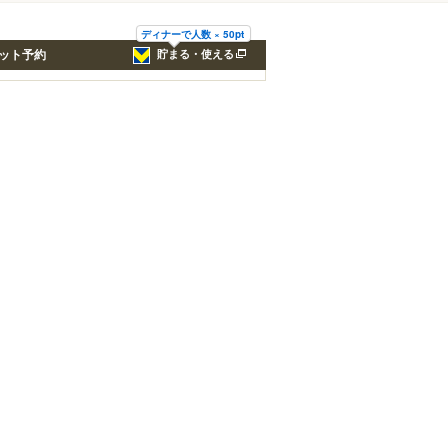
ディナーで人数 × 50pt
ット予約
貯まる・使える