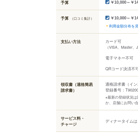
予算
￥10,000～￥14
予算
（口コミ集計）
￥10,000～￥14
利用金額分布を
カード可
支払い方法
（VISA、Master、
電子マネー不可
QRコード決済不
適格請求書（イン
領収書（適格簡易
登録番号：T902000
請求書）
※最新の登録状況
か、店舗にお問い
サービス料・
ディナータイムは
チャージ