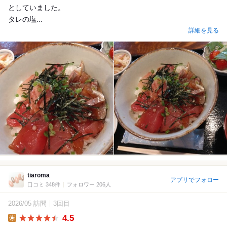
としていました。
タレの塩...
詳細を見る
tiaroma
アプリでフォロー
口コミ 348件
フォロワー 206人
2026/05 訪問
3回目
4.5
Lunch