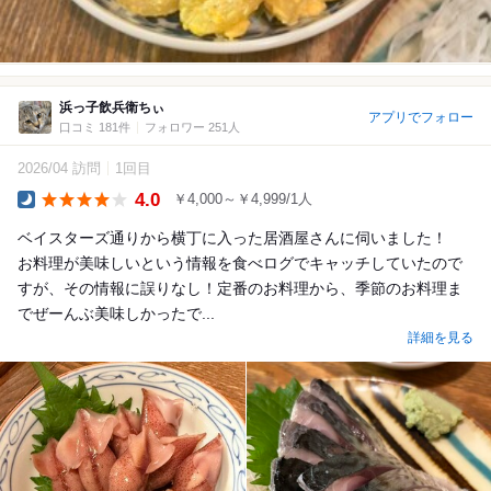
浜っ子飲兵衛ちぃ
アプリでフォロー
口コミ 181件
フォロワー 251人
2026/04 訪問
1回目
4.0
￥4,000～￥4,999/1人
Dinner
ベイスターズ通りから横丁に入った居酒屋さんに伺いました！
お料理が美味しいという情報を食べログでキャッチしていたので
すが、その情報に誤りなし！定番のお料理から、季節のお料理ま
でぜーんぶ美味しかったで...
詳細を見る