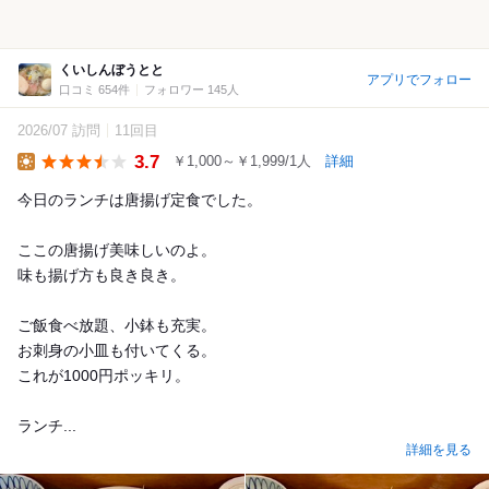
くいしんぼうとと
アプリでフォロー
口コミ 654件
フォロワー 145人
2026/07 訪問
11回目
3.7
￥1,000～￥1,999/1人
詳細
Lunch
今日のランチは唐揚げ定食でした。
ここの唐揚げ美味しいのよ。
味も揚げ方も良き良き。
ご飯食べ放題、小鉢も充実。
お刺身の小皿も付いてくる。
これが1000円ポッキリ。
ランチ...
詳細を見る