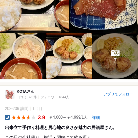
7
KOTAさん
アプリでフォロー
口コミ 323件
フォロワー 1844人
2026/06 訪問
1回目
3.9
￥4,000～￥4,999/1人
詳細
Dinner
出来立て手作り料理と居心地の良さが魅力の居酒屋さん。
この日の会社帰り、横浜・関内にて飲み巡り。