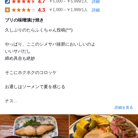
4.7
￥5,000～￥5,999/1人
詳細
Dinner
4.3
￥1,000～￥1,999/1人
詳細
Lunch
ブリの味噌漬け焼き
久しぶりのたらふくちゃん投稿(^^)
やっぱり、ここのシメサバ抜群においしいのよ
いいサバだし
締め具合も絶妙
そこにホクホクのコロッケ
お通しはソーメンで夏を感じる
ナス...
詳細を見る