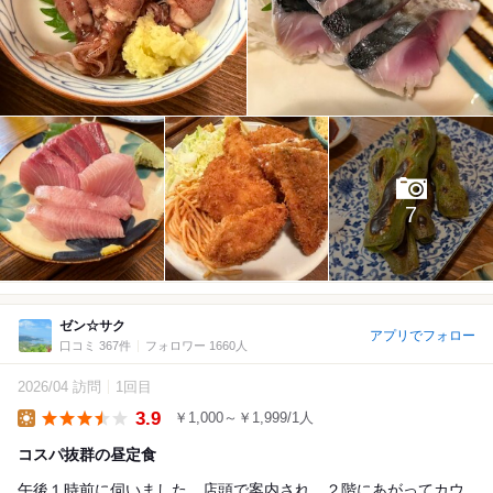
7
ゼン☆サク
アプリでフォロー
口コミ 367件
フォロワー 1660人
2026/04 訪問
1回目
3.9
￥1,000～￥1,999/1人
Lunch
コスパ抜群の昼定食
午後１時前に伺いました。店頭で案内され、２階にあがってカウ