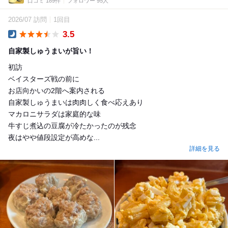
口コミ 189件
フォロワー 95人
2026/07 訪問
1回目
3.5
Dinner
自家製しゅうまいが旨い！
初訪
ベイスターズ戦の前に
お店向かいの2階へ案内される
自家製しゅうまいは肉肉しく食べ応えあり
マカロニサラダは家庭的な味
牛すじ煮込の豆腐が冷たかったのが残念
夜はやや値段設定が高めな...
詳細を見る