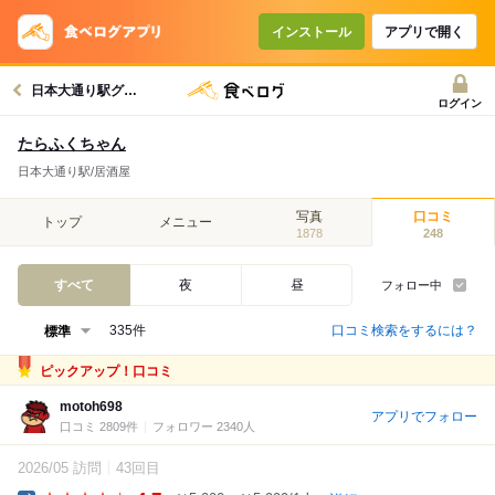
インストール
アプリで開く
日本大通り駅グルメへ
ログイン
たらふくちゃん
日本大通り駅/居酒屋
写真
口コミ
トップ
メニュー
1878
248
すべて
夜
昼
フォロー中
口コミ検索をするには？
335件
ピックアップ！口コミ
motoh698
アプリでフォロー
口コミ 2809件
フォロワー 2340人
2026/05 訪問
43回目