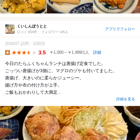
くいしんぼうとと
アプリでフォロー
口コミ 654件
フォロワー 145人
2026/07 訪問
10回目
3.5
￥1,000～￥1,999/1人
詳細
Lunch
今日のたらふくちゃんランチは唐揚げ定食でした。
ごっつい唐揚げが3個に、マグロのヅケも付いてました。
唐揚げ、大きいのに柔らかジューシー。
揚げ方や衣の付け方が上手。
ご飯もおかわりして大満足...
詳細を見る