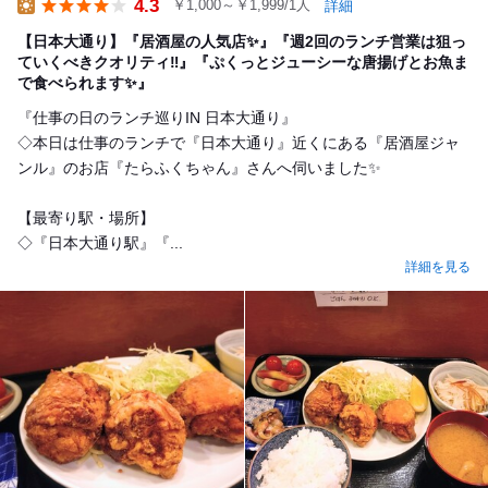
4.3
￥1,000～￥1,999/1人
詳細
Lunch
【日本大通り】『居酒屋の人気店✨』『週2回のランチ営業は狙っ
ていくべきクオリティ‼️』『ぷくっとジューシーな唐揚げとお魚ま
で食べられます✨』
『仕事の日のランチ巡りIN 日本大通り』
◇本日は仕事のランチで『日本大通り』近くにある『居酒屋ジャ
ンル』のお店『たらふくちゃん』さんへ伺いました✨
【最寄り駅・場所】
◇『日本大通り駅』『...
詳細を見る