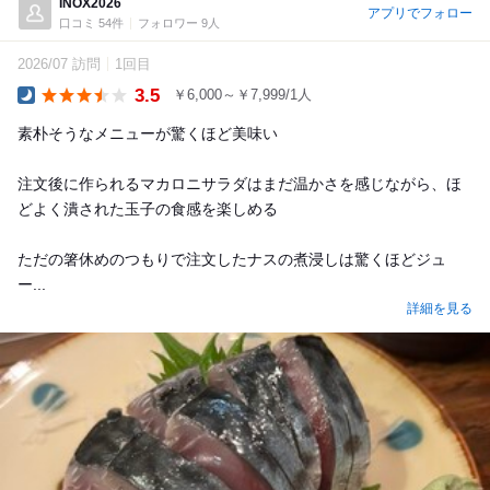
INOX2026
アプリでフォロー
口コミ 54件
フォロワー 9人
2026/07 訪問
1回目
3.5
￥6,000～￥7,999/1人
Dinner
素朴そうなメニューが驚くほど美味い
注文後に作られるマカロニサラダはまだ温かさを感じながら、ほ
どよく潰された玉子の食感を楽しめる
ただの箸休めのつもりで注文したナスの煮浸しは驚くほどジュ
ー...
詳細を見る