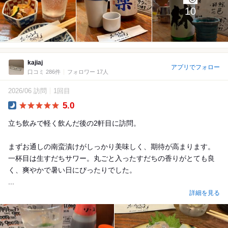
10
kajiaj
アプリでフォロー
口コミ 286件
フォロワー 17人
2026/06 訪問
1回目
5.0
Dinner
立ち飲みで軽く飲んだ後の2軒目に訪問。
まずお通しの南蛮漬けがしっかり美味しく、期待が高まります。
一杯目は生すだちサワー。丸ごと入ったすだちの香りがとても良
く、爽やかで暑い日にぴったりでした。
...
詳細を見る