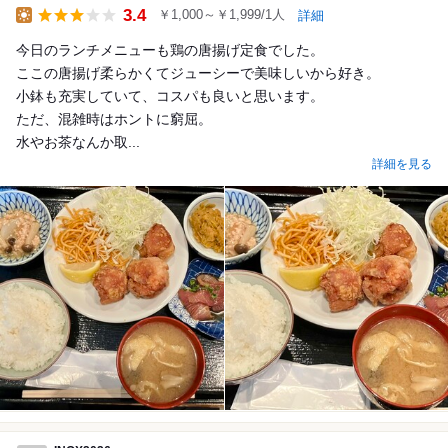
3.4
￥1,000～￥1,999/1人
詳細
Lunch
今日のランチメニューも鶏の唐揚げ定食でした。
ここの唐揚げ柔らかくてジューシーで美味しいから好き。
小鉢も充実していて、コスパも良いと思います。
ただ、混雑時はホントに窮屈。
水やお茶なんか取...
詳細を見る