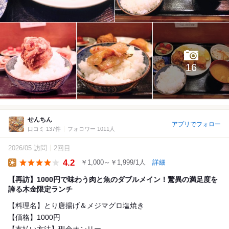
16
せんちん
アプリでフォロー
口コミ 137件
フォロワー 1011人
2026/05 訪問
2回目
4.2
￥1,000～￥1,999/1人
詳細
Lunch
【再訪】1000円で味わう肉と魚のダブルメイン！驚異の満足度を
誇る木金限定ランチ
【料理名】とり唐揚げ＆メジマグロ塩焼き
【価格】1000円
【支払い方法】現金オンリー