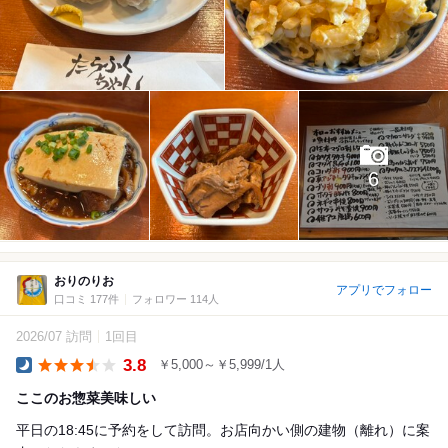
6
おりのりお
アプリでフォロー
口コミ 177件
フォロワー 114人
2026/07 訪問
1回目
3.8
￥5,000～￥5,999/1人
Dinner
ここのお惣菜美味しい
平日の18:45に予約をして訪問。お店向かい側の建物（離れ）に案