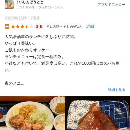
くいしんぼうとと
アプリでフォロー
口コミ 654件
フォロワー 145人
2026/06 訪問
9回目
3.6
￥1,000～￥1,999/1人
詳細
Lunch
人気居酒屋のランチに久しぶりに訪問。
やっぱり美味い。
ご飯もおかわりオッケー
ランチメニューは定食一種のみ。
小鉢なども付いて、満足度は高い。これで1000円はコスパも良
い。
夜のメニ...
詳細を見る