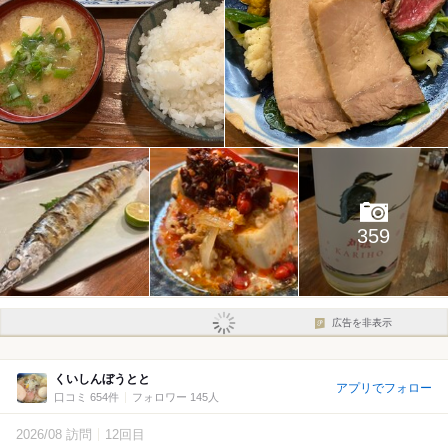
359
広告を非表示
くいしんぼうとと
アプリでフォロー
口コミ 654件
フォロワー 145人
2026/08 訪問
12回目