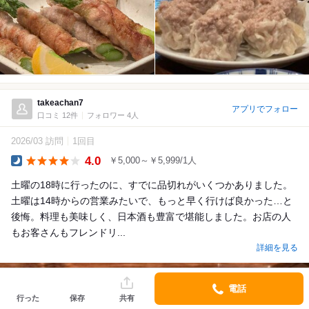
takeachan7
アプリでフォロー
口コミ 12件
フォロワー 4人
2026/03 訪問
1回目
4.0
￥5,000～￥5,999/1人
Dinner
土曜の18時に行ったのに、すでに品切れがいくつかありました。
土曜は14時からの営業みたいで、もっと早く行けば良かった…と
後悔。料理も美味しく、日本酒も豊富で堪能しました。お店の人
もお客さんもフレンドリ...
詳細を見る
電話
行った
保存
共有