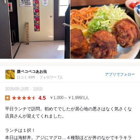
腹ペコペコあお虫
アプリでフォロー
口コミ 43件
フォロワー 7人
2026/05 訪問
1回目
4.5
￥1,000～￥1,999/1人
Lunch
平日ランチで訪問。初めてでしたが居心地の悪さはなく気さくな
店員さんが迎えてくれました。
ランチは１択！
本日は海鮮丼。アジにマグロ…４種類ほどが丼のなかでキラキラ