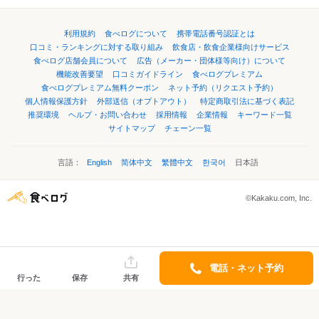
利用規約
食べログについて
携帯電話番号認証とは
口コミ・ランキングに対する取り組み
飲食店・飲食企業様向けサービス
食べログ店舗会員について
広告（メーカー・団体様等向け）について
機能改善要望
口コミガイドライン
食べログプレミアム
食べログプレミアム無料クーポン
ネット予約（リクエスト予約）
個人情報保護方針
外部送信（オプトアウト）
特定商取引法に基づく表記
推奨環境
ヘルプ・お問い合わせ
採用情報
企業情報
キーワード一覧
サイトマップ
チェーン一覧
言語：
English
简体中文
繁體中文
한국어
日本語
©Kakaku.com, Inc.
電話・ネット予約
行った
保存
共有