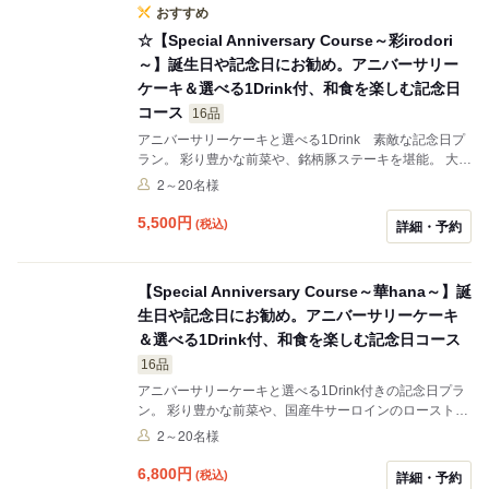
おすすめ
☆【Special Anniversary Course～彩irodori
～】誕生日や記念日にお勧め。アニバーサリー
ケーキ＆選べる1Drink付、和食を楽しむ記念日
コース
16品
アニバーサリーケーキと選べる1Drink 素敵な記念日プ
ラン。 彩り豊かな前菜や、銘柄豚ステーキを堪能。 大切
な方との記念日や誕生日に最適なアニバーサリーコー
2～20名様
ス。
5,500
円
(税込)
詳細・予約
【Special Anniversary Course～華hana～】誕
生日や記念日にお勧め。アニバーサリーケーキ
＆選べる1Drink付、和食を楽しむ記念日コース
16品
アニバーサリーケーキと選べる1Drink付きの記念日プラ
ン。 彩り豊かな前菜や、国産牛サーロインのローストビ
ーフに選べる特製丼を堪能できます。 大切な方との記念
2～20名様
日や誕生日に最適なアニバーサリーコース。
6,800
円
(税込)
詳細・予約