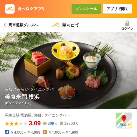
コースで使えるクーポン
戻る
インストール
アプリで開く
馬車道駅グルメへ
クーポンを利用せず予約する
ログイン
公式
みなとみらい ダイニングバー
美食米門 横浜
(ビショクマイモン)
馬車道駅/居酒屋､ 海鮮､ ダイニングバー
3.09
309
人
12900
人
￥4,000～￥4,999
￥1,000～￥1,999