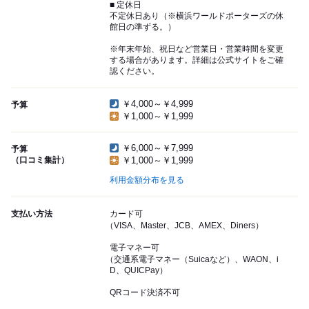
■ 定休日
不定休日あり（※横浜ワールドポーターズの休
館日の準ずる。）
※年末年始、祝日など営業日・営業時間を変更
する場合があります。詳細は公式サイトをご確
認ください。
￥4,000～￥4,999
予算
￥1,000～￥1,999
￥6,000～￥7,999
予算
（口コミ集計）
￥1,000～￥1,999
利用金額分布を見る
支払い方法
カード可
（VISA、Master、JCB、AMEX、Diners）
電子マネー可
（交通系電子マネー（Suicaなど）、WAON、i
D、QUICPay）
QRコード決済不可