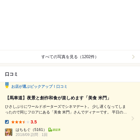
すべての写真を見る（1202件）
口コミ
お店が選ぶピックアップ！口コミ
【馬車道】夜景と創作和食が楽しめます「美食 米門」
ひさしぶりにワールドポーターズでシネマデート。 少し遅くなってしま
ったので同じフロアにある「美食 米門」さんでディナーです。 平日の遅
い時間だったからか夜景のキレイな窓側席に案内していただけました。
3.5
先ずはエクストラコールドで乾杯です。 突出しはサーモンのマリネ。 そ
Dinner:
してこちら、海鮮がおすすめということで ジュレで食べるお刺身盛り合
はちもぐ
（5161）
わせ3種（1480円）をお願いしてみること...
2018/09 訪問
1回