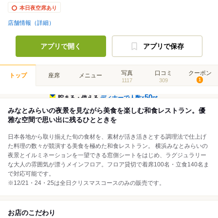
本日夜空席あり
店舗情報（詳細）
アプリで開く
アプリで保存
写真
口コミ
クーポン
トップ
座席
メニュー
1117
309
1
50
貯まる・使える
ディナーで人数×
pt
みなとみらいの夜景を見ながら美食を楽しむ和食レストラン。優
雅な空間で思い出に残るひとときを
日本各地から取り揃えた旬の食材を、素材が活き活きとする調理法で仕上げ
た料理の数々が競演する美食を極めた和食レストラン。 横浜みなとみらいの
夜景とイルミネーションを一望できる窓側シートをはじめ、ラグジュラリー
な大人の雰囲気が漂うメインフロア。フロア貸切で着席100名・立食140名ま
で対応可能です。
※12/21・24・25は全日クリスマスコースのみの販売です。
お店のこだわり