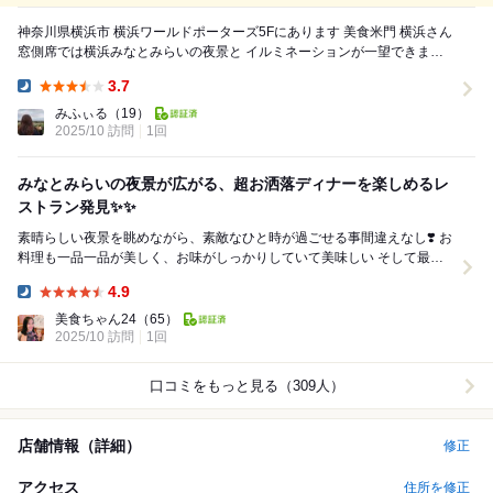
神奈川県横浜市 横浜ワールドポーターズ5Fにあります 美食米門 横浜さん
窓側席では横浜みなとみらいの夜景と イルミネーションが一望できます
〜二人で楽しむアニバ...
3.7
Dinner:
みふぃる
（19）
2025/10 訪問
1回
みなとみらいの夜景が広がる、超お洒落ディナーを楽しめるレ
ストラン発見✨✨
素晴らしい夜景を眺めながら、素敵なひと時が過ごせる事間違えなし❣️ お
料理も一品一品が美しく、お味がしっかりしていて美味しい そして最後
は！ 素敵なホワイトチョコのア...
4.9
Dinner:
美食ちゃん24
（65）
2025/10 訪問
1回
口コミをもっと見る（309人）
店舗情報（詳細）
修正
アクセス
住所を修正