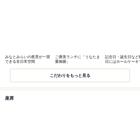
みなとみらいの夜景が一望
ご褒美ランチに「うなたま
記念日・誕生日など
できる非日常空間
重御膳」
日にはホールケーキ
いを
こだわりをもっと見る
座席