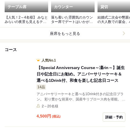
テーブル席
カウンター
貸切
【人気！2～4名様】 みなと
落ち着いた雰囲気のカウン
結婚式二次会や懇親
みらいの夜景も見えるテー
ター席でデートはいかがで
の大人数での宴会、
ブル席。
しょうか。
ィに。
座席をもっと見る
コース
人気No.1
【Special Anniversary Course～凜rin～】誕生
日や記念日にお勧め。アニバーサリーケーキ＆
選べる1Drink付、和食を楽しむ記念日コース
14品
アニバーサリーケーキと選べる1Drink付きの記念日プラ
ン。 彩り豊かな前菜や、国産牛リブロース肉を堪能。 大
切な方との記念日や誕生日に最適なアニバーサリーコー
2～20名様
ス。
4,500
円
(税込)
詳細・予約