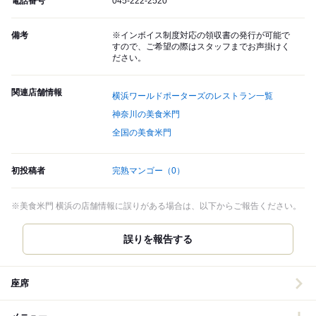
電話番号
045-222-2520
備考
※インボイス制度対応の領収書の発行が可能で
すので、ご希望の際はスタッフまでお声掛けく
ださい。
関連店舗情報
横浜ワールドポーターズのレストラン一覧
神奈川の美食米門
全国の美食米門
初投稿者
完熟マンゴー
（0）
※美食米門 横浜の店舗情報に誤りがある場合は、以下からご報告ください。
誤りを報告する
座席