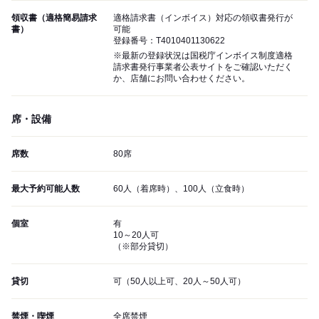
領収書（適格簡易請求
適格請求書（インボイス）対応の領収書発行が
書）
可能
登録番号：T4010401130622
※最新の登録状況は国税庁インボイス制度適格
請求書発行事業者公表サイトをご確認いただく
か、店舗にお問い合わせください。
席・設備
席数
80席
最大予約可能人数
60人（着席時）、100人（立食時）
個室
有
10～20人可
（※部分貸切）
貸切
可（50人以上可、20人～50人可）
禁煙・喫煙
全席禁煙