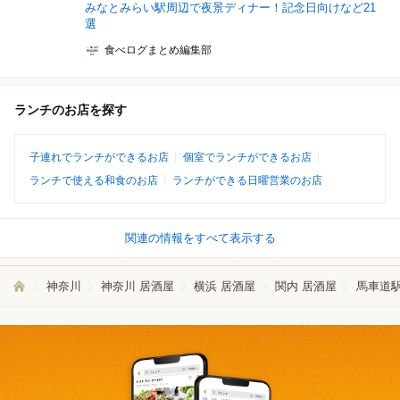
みなとみらい駅周辺で夜景ディナー！記念日向けなど21
選
食べログまとめ編集部
ランチのお店を探す
子連れでランチができるお店
個室でランチができるお店
ランチで使える和食のお店
ランチができる日曜営業のお店
関連の情報をすべて表示する
神奈川
神奈川 居酒屋
横浜 居酒屋
関内 居酒屋
馬車道駅