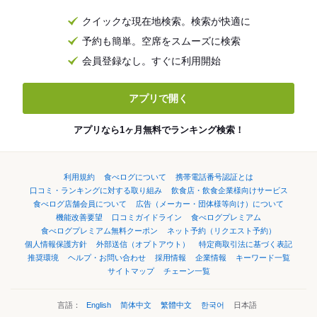
クイックな現在地検索。検索が快適に
予約も簡単。空席をスムーズに検索
会員登録なし。すぐに利用開始
アプリで開く
アプリなら1ヶ月無料でランキング検索！
利用規約
食べログについて
携帯電話番号認証とは
口コミ・ランキングに対する取り組み
飲食店・飲食企業様向けサービス
食べログ店舗会員について
広告（メーカー・団体様等向け）について
機能改善要望
口コミガイドライン
食べログプレミアム
食べログプレミアム無料クーポン
ネット予約（リクエスト予約）
個人情報保護方針
外部送信（オプトアウト）
特定商取引法に基づく表記
推奨環境
ヘルプ・お問い合わせ
採用情報
企業情報
キーワード一覧
サイトマップ
チェーン一覧
言語：
English
简体中文
繁體中文
한국어
日本語