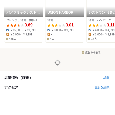
パノラミックレストラ
UNION HARBOR
レストラン うみ
ン ル・ノルマンディ
フレンチ、洋食、肉料理
洋食
洋食、ハンバーグ
3.69
3.01
3.11
￥15,000～￥19,999
￥8,000～￥9,999
￥4,000～￥4,999
Dinner:
Dinner:
Dinner:
￥8,000～￥9,999
-
￥1,000～￥1,999
Lunch:
Lunch:
Lunch:
438人
4人
15人
広告を非表示
店舗情報（詳細）
編集
アクセス
住所を編集