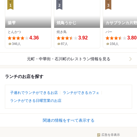
1
2
3
揚雫
焼鳥うかじ
カサブランカ片
販売
とんかつ
焼き鳥
バー
4.36
3.92
3.80
346人
87人
156人
元町・中華街・石川町
のレストラン情報を見る
ランチのお店を探す
子連れでランチができるお店
ランチができるカフェ
ランチができる日曜営業のお店
関連の情報をすべて表示する
広告を非表示