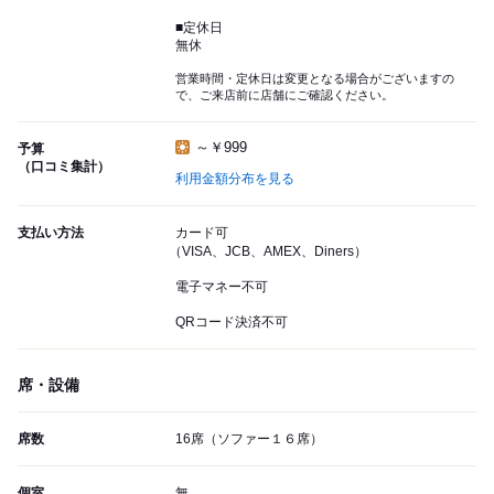
■定休日
無休
営業時間・定休日は変更となる場合がございますの
で、ご来店前に店舗にご確認ください。
～￥999
予算
（口コミ集計）
利用金額分布を見る
支払い方法
カード可
（VISA、JCB、AMEX、Diners）
電子マネー不可
QRコード決済不可
席・設備
席数
16席（ソファー１６席）
個室
無