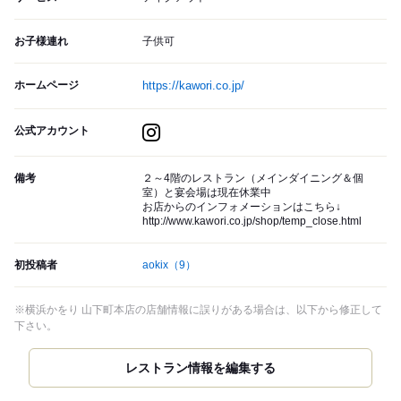
お子様連れ
子供可
ホームページ
https://kawori.co.jp/
公式アカウント
備考
２～4階のレストラン（メインダイニング＆個
室）と宴会場は現在休業中
お店からのインフォメーションはこちら↓
http://www.kawori.co.jp/shop/temp_close.html
初投稿者
aokix
（9）
※横浜かをり 山下町本店の店舗情報に誤りがある場合は、以下から修正して
下さい。