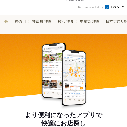
Recommended by
神奈川
神奈川 洋食
横浜 洋食
中華街 洋食
日本大通り駅
より便利になったアプリで
快適にお店探し