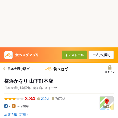
インストール
アプリで開く
日本大通り駅グルメへ
ログイン
横浜かをり 山下町本店
日本大通り駅/洋食､ 喫茶店､ スイーツ
3.34
210
人
7670
人
-
～￥999
店舗情報（詳細）