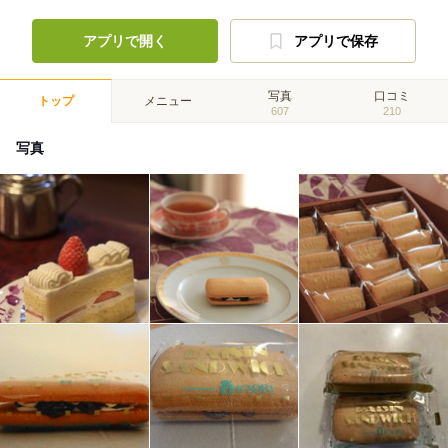
アプリで開く
アプリで保存
写真
口コミ
トップ
メニュー
607
210
写真