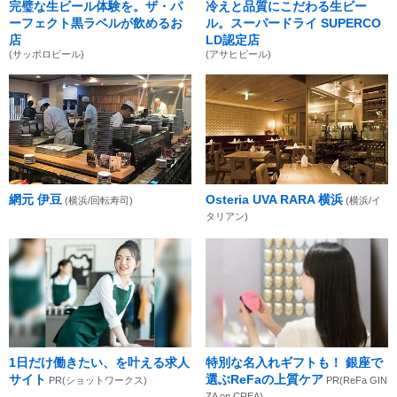
完璧な生ビール体験を。ザ・パ
冷えと品質にこだわる生ビー
ーフェクト黒ラベルが飲めるお
ル。スーパードライ SUPERCO
店
LD認定店
(サッポロビール)
(アサヒビール)
網元 伊豆
Osteria UVA RARA 横浜
(横浜/回転寿司)
(横浜/イ
タリアン)
1日だけ働きたい、を叶える求人
特別な名入れギフトも！ 銀座で
サイト
選ぶReFaの上質ケア
PR(ショットワークス)
PR(ReFa GIN
ZA on CREA)