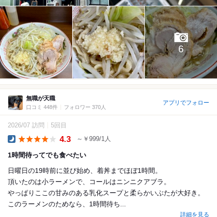
6
無職が天職
アプリでフォロー
口コミ 448件
フォロワー 370人
2026/07 訪問
5回目
4.3
～￥999/1人
Dinner
1時間待ってでも食べたい
日曜日の19時前に並び始め、着丼までほぼ1時間。
頂いたのは小ラーメンで、コールはニンニクアブラ。
やっぱりここの甘みのある乳化スープと柔らかいぶたが大好き。
このラーメンのためなら、1時間待ち...
詳細を見る