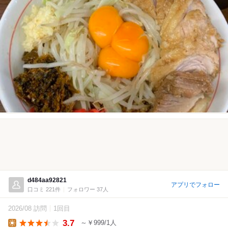
d484aa92821
アプリでフォロー
口コミ 221件
フォロワー 37人
2026/08 訪問
1回目
3.7
～￥999/1人