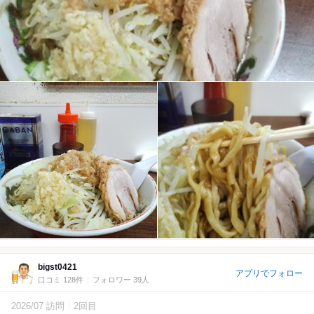
bigst0421
アプリでフォロー
口コミ 128件
フォロワー 39人
2026/07 訪問
2回目