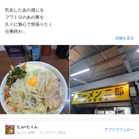
乳化したあの感じを
フワトロのあの豚を
久々に無心で頬張りたく
仕事終わ...
詳細を見る
ヒム=ヒィム
アプリでフォロー
口コミ 64件
フォロワー 149人