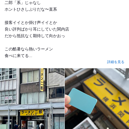
二郎「系」じゃなし
ホントひさしぶりだな〜直系
接客イイとか掛け声イイとか
良い評判ばかり耳にしていた関内店
だから抵抗なく期待して向かおっ
この酷暑なら熱いラーメン
食べに来てる...
詳細を見る