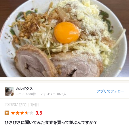
カルグクス
アプリでフォロー
口コミ 4680件
フォロワー 1876人
2026/07 訪問
1回目
3.5
Lunch
ひさびさに聞いてみた食券を買って並ぶんですか？