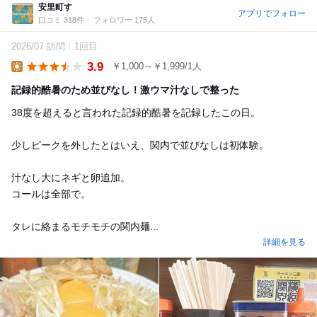
安里町す
アプリでフォロー
口コミ 318件
フォロワー 175人
2026/07 訪問
1回目
3.9
￥1,000～￥1,999/1人
Lunch
記録的酷暑のため並びなし！激ウマ汁なしで整った
38度を超えると言われた記録的酷暑を記録したこの日。
少しピークを外したとはいえ、関内で並びなしは初体験。
汁なし大にネギと卵追加。
コールは全部で。
タレに絡まるモチモチの関内麺...
詳細を見る