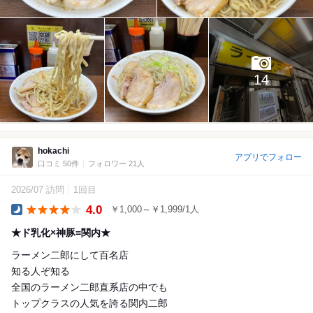
14
hokachi
アプリでフォロー
口コミ 50件
フォロワー 21人
2026/07 訪問
1回目
4.0
￥1,000～￥1,999/1人
Dinner
★ド乳化×神豚=関内★
ラーメン二郎にして百名店
知る人ぞ知る
全国のラーメン二郎直系店の中でも
トップクラスの人気を誇る関内二郎