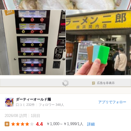
広告を非表示
ダーティーオールド麺
アプリでフォロー
口コミ 232件
フォロワー 348人
2026/08 訪問
1回目
4.4
￥1,000～￥1,999/1人
詳細
Lunch