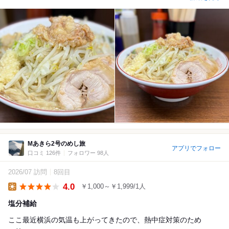
Mあきら2号のめし旅
アプリでフォロー
口コミ 126件
フォロワー 98人
2026/07 訪問
8回目
4.0
￥1,000～￥1,999/1人
Lunch
塩分補給
ここ最近横浜の気温も上がってきたので、熱中症対策のため