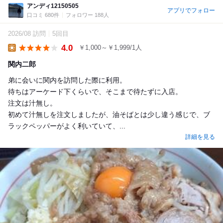
アンディ12150505
アプリでフォロー
口コミ 680件
フォロワー 188人
2026/08 訪問
5回目
4.0
￥1,000～￥1,999/1人
Lunch
関内二郎
弟に会いに関内を訪問した際に利用。
待ちはアーケード下くらいで、そこまで待たずに入店。
注文は汁無し。
初めて汁無しを注文しましたが、油そばとは少し違う感じで、ブ
ラックペッパーがよく利いていて、...
詳細を見る