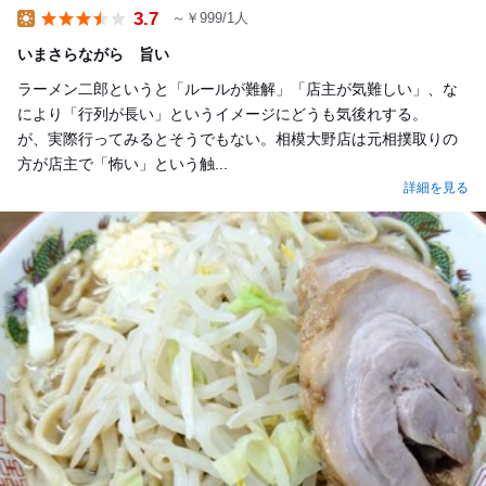
3.7
～￥999/1人
Lunch
いまさらながら 旨い
ラーメン二郎というと「ルールが難解」「店主が気難しい」、な
により「行列が長い」というイメージにどうも気後れする。
が、実際行ってみるとそうでもない。相模大野店は元相撲取りの
方が店主で「怖い」という触...
詳細を見る