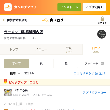
インストール
アプリで開く
伊勢佐木長者町駅グルメへ
ログイン
ラーメン二郎 横浜関内店
伊勢佐木長者町駅/ラーメン
写真
口コミ
トップ
メニュー
7747
2300
すべて
夜
昼
フォロー中
口コミ検索をするには？
3289件
ピックアップ！口コミ
パチぐるめ
アプリでフォロー
口コミ 203件
フォロワー 93人
2026/01 訪問
1回目