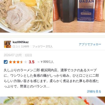
kaz0905kaz
アプリでフォロー
口コミ 1148件
フォロワー 272人
2026/07 訪問
1回目
3.5
～￥999/1人
Dinner
久しぶりのラーメン二郎 横浜関内店。濃厚でコクのあるスープ
に、ワシワシとした食感の麺がしっかり絡み、ひと口ごとに二郎
らしい力強い旨さを感じます。柔らかく煮込まれた豚も存在感た
っぷりで、野菜とのバランス...
詳細を見る