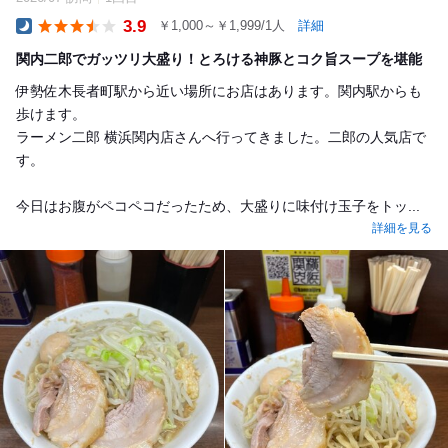
3.9
￥1,000～￥1,999/1人
詳細
Dinner
関内二郎でガッツリ大盛り！とろける神豚とコク旨スープを堪能
伊勢佐木長者町駅から近い場所にお店はあります。関内駅からも
歩けます。
ラーメン二郎 横浜関内店さんへ行ってきました。二郎の人気店で
す。
今日はお腹がペコペコだったため、大盛りに味付け玉子をトッ...
詳細を見る