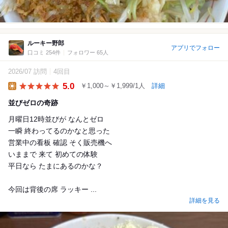
ルーキー野郎
アプリでフォロー
口コミ 254件
フォロワー 65人
2026/07 訪問
4回目
5.0
￥1,000～￥1,999/1人
詳細
Lunch
並びゼロの奇跡
月曜日12時並びが なんとゼロ
一瞬 終わってるのかなと思った
営業中の看板 確認 そく販売機へ
いままで 来て 初めての体験
平日なら たまにあるのかな？
今回は背後の席 ラッキー ...
詳細を見る