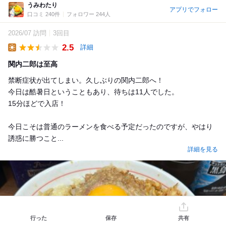
うみわたり
アプリでフォロー
口コミ 240件
フォロワー 244人
2026/07 訪問
3回目
2.5
詳細
Lunch
関内二郎は至高
禁断症状が出てしまい。久しぶりの関内二郎へ！
今日は酷暑日ということもあり、待ちは11人でした。
15分ほどで入店！
今日こそは普通のラーメンを食べる予定だったのですが、やはり
誘惑に勝つこと...
詳細を見る
行った
保存
共有