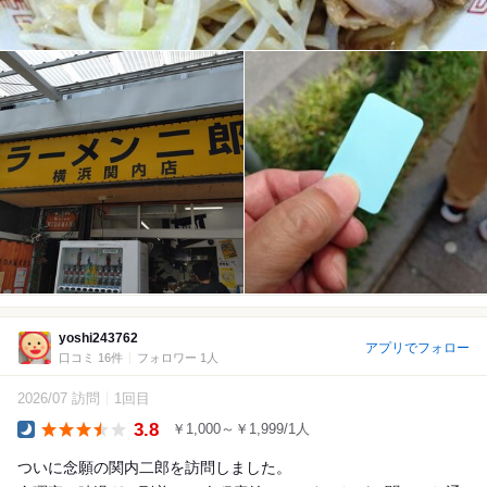
yoshi243762
アプリでフォロー
口コミ 16件
フォロワー 1人
2026/07 訪問
1回目
3.8
￥1,000～￥1,999/1人
Dinner
ついに念願の関内二郎を訪問しました。