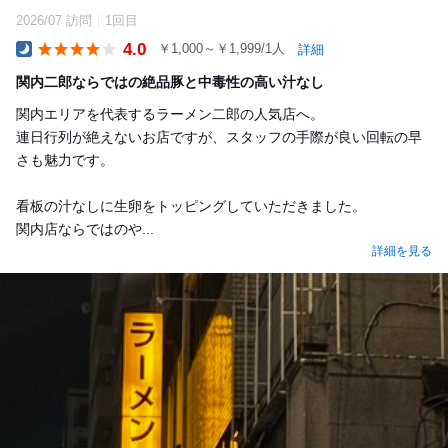
2026/07 訪問
1回目
4.0
￥1,000～￥1,999/1人
詳細
Dinner
関内二郎ならではの絶品豚と中毒性の高い汁なし
関内エリアを代表するラーメン二郎の人気店へ。
連日行列が絶えないお店ですが、スタッフの手際が良い回転の早
さも魅力です。
看板の汁なしに生卵をトッピングしていただきました。
関内店ならではのや...
詳細を見る