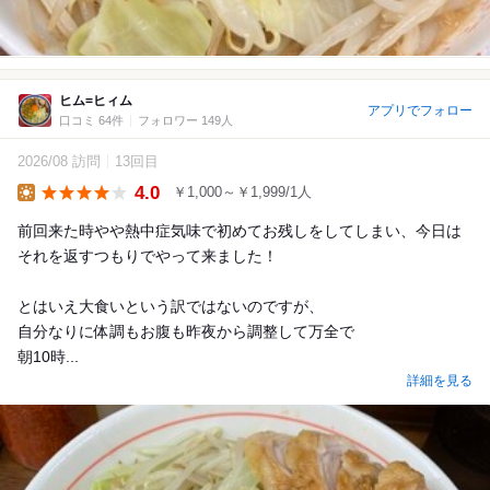
ヒム=ヒィム
アプリでフォロー
口コミ 64件
フォロワー 149人
2026/08 訪問
13回目
4.0
￥1,000～￥1,999/1人
Lunch
前回来た時やや熱中症気味で初めてお残しをしてしまい、今日は
それを返すつもりでやって来ました！
とはいえ大食いという訳ではないのですが、
自分なりに体調もお腹も昨夜から調整して万全で
朝10時...
詳細を見る