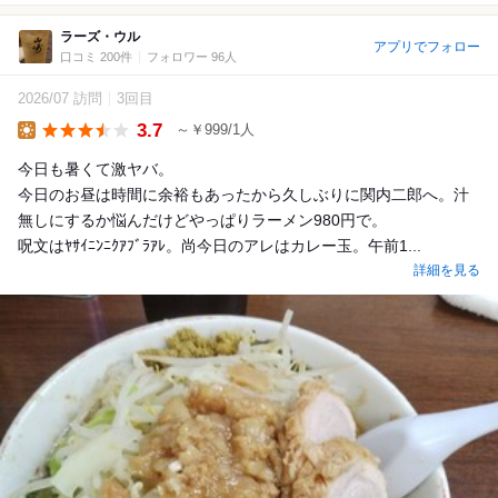
ラーズ・ウル
アプリでフォロー
口コミ 200件
フォロワー 96人
2026/07 訪問
3回目
3.7
～￥999/1人
Lunch
今日も暑くて激ヤバ。
今日のお昼は時間に余裕もあったから久しぶりに関内二郎へ。汁
無しにするか悩んだけどやっぱりラーメン980円で。
呪文はﾔｻｲﾆﾝﾆｸｱﾌﾞﾗｱﾚ。尚今日のアレはカレー玉。午前1...
詳細を見る