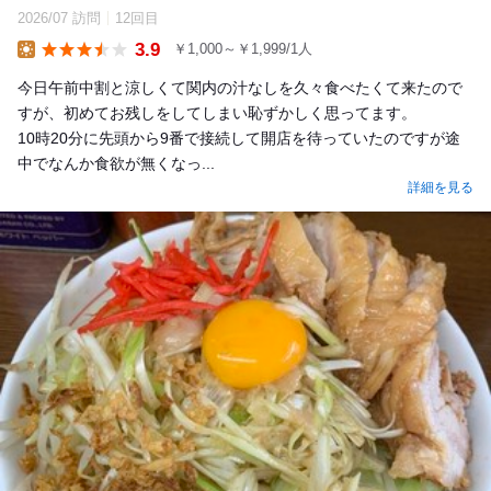
2026/07 訪問
12回目
3.9
￥1,000～￥1,999/1人
Lunch
今日午前中割と涼しくて関内の汁なしを久々食べたくて来たので
すが、初めてお残しをしてしまい恥ずかしく思ってます。
10時20分に先頭から9番で接続して開店を待っていたのですが途
中でなんか食欲が無くなっ...
詳細を見る