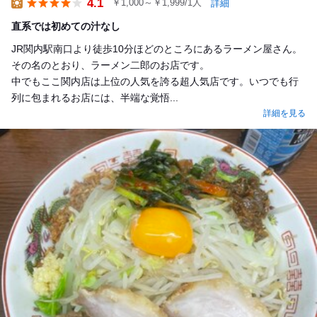
4.1
￥1,000～￥1,999/1人
詳細
Lunch
直系では初めての汁なし
JR関内駅南口より徒歩10分ほどのところにあるラーメン屋さん。
その名のとおり、ラーメン二郎のお店です。
中でもここ関内店は上位の人気を誇る超人気店です。いつでも行
列に包まれるお店には、半端な覚悟...
詳細を見る