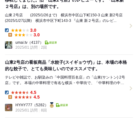
移転してました。旧『山東2号店』のレビューです。『山東新
２号店』は、別の場所です。
山東 2号店 (2025/1/26まで) 横浜市中区山下町150-3 山東 新2号店
(2025/1/27以降) 横浜市中区下町143-3 『山東 新２号店』のレビ...
3.0
Dinner:
3.0
Lunch:
umai.tv
（4137）
2025/01 訪問
2回
山東2号店の看板商品「水餃子(スイギョウザ)」は、本場の本格
的な餃子で、とても美味しいのでオススメです。
テレビや雑誌で、お馴染みの「中国料理百名店」の「山東(サントン) 2号
店」です。 本場の中華料理で有名な横浜・中華街で、「中華料理の中で
も特に水餃子」が美味しいと大評判です。 ...
4.5
Dinner:
4.5
Lunch:
HYHY777
（5282）
2025/01 訪問
8回