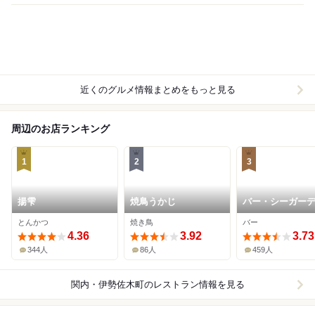
近くのグルメ情報まとめをもっと見る
周辺のお店ランキング
1
2
3
揚雫
焼鳥うかじ
バー・シーガー
ン Ⅱ
とんかつ
焼き鳥
バー
4.36
3.92
3.73
344人
86人
459人
関内・伊勢佐木町
のレストラン情報を見る