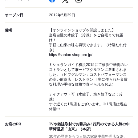
オープン日
2012年5月29日
備考
【オンラインショップを開設しました】
当店自慢の水餃子（冷凍）をご自宅までお届
け！
手軽に山東の味を再現できます。（特製たれ付
き）
https://santon.shop-pro.jp/
ミシュランガイド横浜2015にて横浜中華街のレ
ストランとして唯一ビブグルマンに選出されま
した。（ビブグルマン：コストパフォーマンス
の高い飲食店・レストラン 丁寧に作られた良質
な料理が手頃な価格で食べられるお店）
テイクアウト可（水餃子、焼き餃子など：冷
凍）
すぐ近くに1号店もございます。※1号店は現在
休業中
お店のPR
TVや雑誌取材でお馴染み! 行列のできる人気の中
華料理店「山東」（本店）
30年の歴史をもつ人気の家庭中華料理店な為、