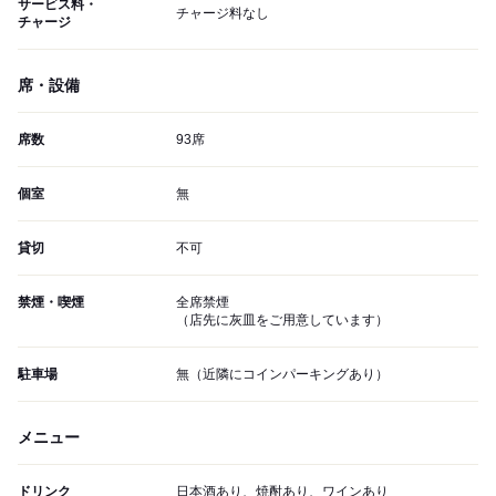
サービス料・
チャージ料なし
チャージ
席・設備
席数
93席
個室
無
貸切
不可
禁煙・喫煙
全席禁煙
（店先に灰皿をご用意しています）
駐車場
無（近隣にコインパーキングあり）
メニュー
ドリンク
日本酒あり、焼酎あり、ワインあり