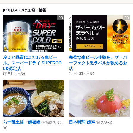
[PR]おススメのお店・情報
PR
PR
冷えと品質にこだわる生ビー
完璧な生ビール体験を。ザ・パ
ル。スーパードライ SUPERCO
ーフェクト黒ラベルが飲めるお
LD認定店
店
(アサヒビール)
(サッポロビール)
らー麺土俵 鶴嶺峰
日本料理 鶴寿
(京急鶴見/つけ
(鶴見/懐石)
麺)