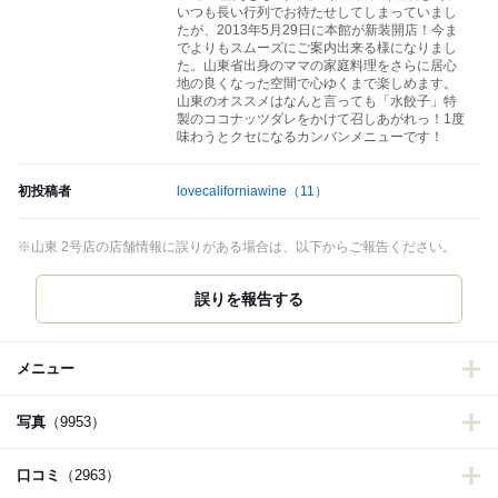
いつも長い行列でお待たせしてしまっていまし
たが、2013年5月29日に本館が新装開店！今ま
でよりもスムーズにご案内出来る様になりまし
た。山東省出身のママの家庭料理をさらに居心
地の良くなった空間で心ゆくまで楽しめます。
山東のオススメはなんと言っても「水餃子」特
製のココナッツダレをかけて召しあがれっ！1度
味わうとクセになるカンバンメニューです！
初投稿者
lovecaliforniawine
（11）
※山東 2号店の店舗情報に誤りがある場合は、以下からご報告ください。
誤りを報告する
メニュー
写真
（9953）
口コミ
（2963）