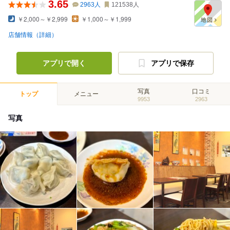
3.65
2963
人
121538
人
￥2,000～￥2,999
￥1,000～￥1,999
店舗情報（詳細）
アプリで開く
アプリで保存
写真
口コミ
トップ
メニュー
9953
2963
写真