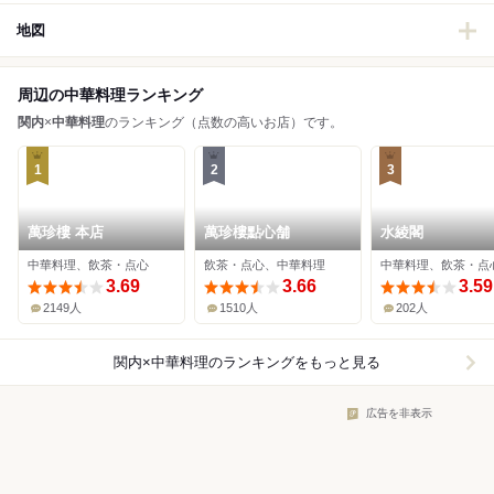
地図
周辺の中華料理ランキング
関内
×
中華料理
のランキング（点数の高いお店）です。
1
2
3
萬珍樓 本店
萬珍樓點心舗
水綾閣
中華料理、飲茶・点心
飲茶・点心、中華料理
中華料理、飲茶・点
3.69
3.66
3.59
2149人
1510人
202人
関内×中華料理
のランキングをもっと見る
広告を非表示