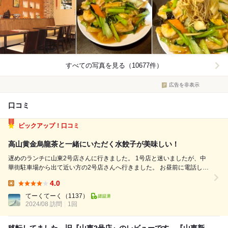
すべての写真を見る（10677件）
広告を非表示
口コミ
ピックアップ！口コミ
高山黄金烏龍茶と一緒にいただく水餃子が美味しい！
遅めのランチに山東2号店さんに行きました。 1号店と迷いましたが、中
華街駐車場から出て近い方の2号店さんへ行きました。 お昼前に電話して
予約をしようとトライしましたが、何名か聞かれて2名と答えたら、出来
4.0
ないとの事。直接来てとの事でしたので、恐る恐るドアを開けたら、1階
Lunch:
はお客さんも居ない状況で、2...
てーくてーく
（1137）
2024/08 訪問
1回