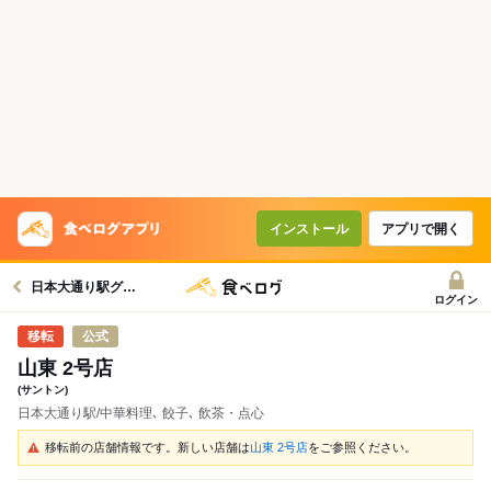
インストール
アプリで開く
日本大通り駅グルメへ
ログイン
公式
山東 2号店
(サントン)
日本大通り駅/中華料理､ 餃子､ 飲茶・点心
移転前の店舗情報です。新しい店舗は
山東 2号店
をご参照ください。