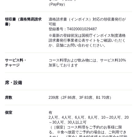
（PayPay）
領収書（適格簡易請求
適格請求書（インボイス）対応の領収書発行が
書）
可能
登録番号：T4020001029487
※最新の登録状況は国税庁インボイス制度適格
請求書発行事業者公表サイトをご確認いただく
か、店舗にお問い合わせください。
サービス料・
コース料理および飲み物には、サービス料10%
チャージ
加算しております
席・設備
席数
239席（2F 86席、3F 83席、B1 70席）
個室
有
2人可、4人可、6人可、8人可、10～20人可、20
～30人可、30人以上可
（［個室］コース料理をご予約のお客様に限
る。 ※食べ放題でご予約の場合は、ご利用でき