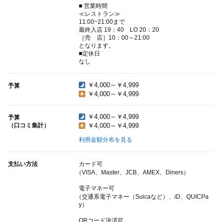
■ 営業時間
≪レストラン≫
11:00~21:00まで
最終入店 19：40 LO 20：20
［売 店］10：00～21:00
となります。
■定休日
なし
￥4,000～￥4,999
予算
￥4,000～￥4,999
￥4,000～￥4,999
予算
（口コミ集計）
￥4,000～￥4,999
利用金額分布を見る
支払い方法
カード可
（VISA、Master、JCB、AMEX、Diners）
電子マネー可
（交通系電子マネー（Suicaなど）、iD、QUICPa
y）
QRコード決済可