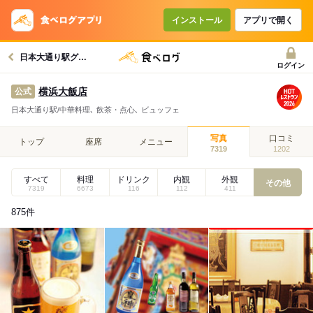
インストール
アプリで開く
日本大通り駅グルメへ
ログイン
横浜大飯店
公式
日本大通り駅/中華料理､ 飲茶・点心､ ビュッフェ
写真
口コミ
トップ
座席
メニュー
7319
1202
すべて
料理
ドリンク
内観
外観
その他
7319
6673
116
112
411
875
件