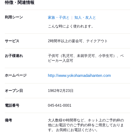
特徴・関連情報
利用シーン
家族・子供と
知人・友人と
こんな時によく使われます。
サービス
2時間半以上の宴会可、テイクアウト
お子様連れ
子供可（乳児可、未就学児可、小学生可）、ベ
ビーカー入店可
ホームページ
http://www.yokohamadaihanten.com
オープン日
1962年2月23日
電話番号
045-641-0001
備考
大人数様や時間帯など、ネット上のご予約枠の
他にお電話でのご予約の枠をご用意しておりま
す。 お気軽にお電話ください。