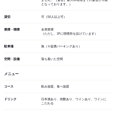
ません。 ［宴会］最大60名様までの宴会が可能
となっております。）
貸切
可（50人以上可）
禁煙・喫煙
全席禁煙
（ただし、3Fに喫煙所を設けています）
駐車場
無（※提携パーキングあり）
空間・設備
落ち着いた空間
メニュー
コース
飲み放題、食べ放題
ドリンク
日本酒あり、焼酎あり、ワインあり、ワインに
こだわる