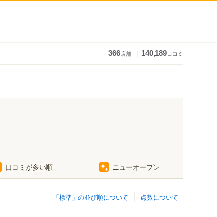
｜
366
140,189
店舗
口コミ
口コミが多い順
ニューオープン
「標準」の並び順について
点数について