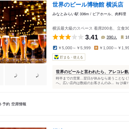
世界のビール博物館 横浜店
みなとみらい駅 336m / ビアホール、肉料理
横浜最大級のスペース 着席200名、立食
3.41
人
390
1
￥5,000～￥5,999
￥1,000～￥1,9
貯まる・使える
世界のビールと言われたら、アレコレ飲
時半までの営業…翌日が休みなら迷うことなく
へ。広い店内は数組のお客さんのみ...
沙霧11
by
ト予約
空席情報