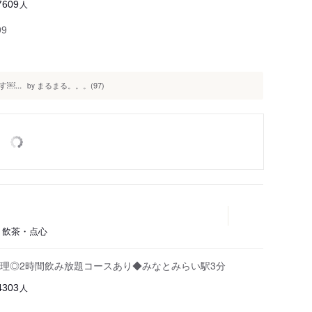
人
7609
99
...
まるまる。。。(97)
by
理、飲茶・点心
理◎2時間飲み放題コースあり◆みなとみらい駅3分
人
4303