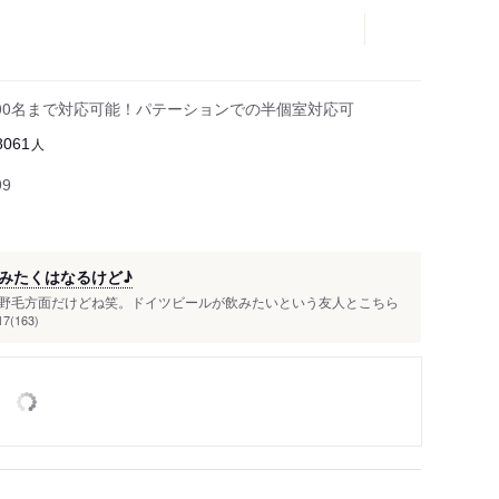
300名まで対応可能！パテーションでの半個室対応可
人
8061
99
みたくはなるけど♪
野毛方面だけどね笑。ドイツビールが飲みたいという友人とこちら
7(163)