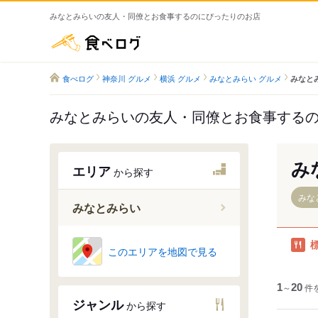
みなとみらいの友人・同僚とお食事するのにぴったりのお店
食べログ
食べログ
神奈川 グルメ
横浜 グルメ
みなとみらい グルメ
みなと
みなとみらいの友人・同僚とお食事する
み
エリア
から探す
みな
みなとみらい
新高島駅
このエリアを地図で見る
みなとみ
1
～
20
件
ジャンル
から探す