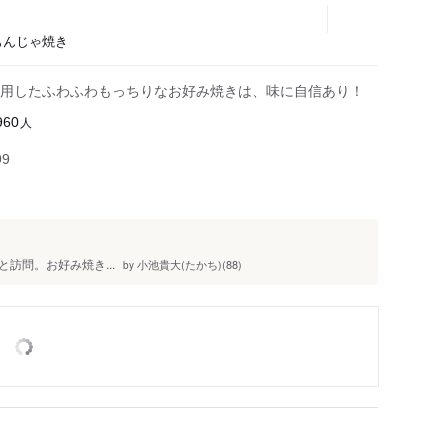
、もんじゃ焼き
用したふわふわもっちりなお好み焼きは、味に自信あり！
人
960
99
訪問。お好み焼き...
小池貴大(たかち)(88)
by