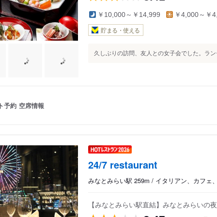
￥10,000～￥14,999
￥4,000～￥4,
貯まる・使える
久しぶりの訪問、友人との女子会でした。ランチ
ト予約
空席情報
24/7 restaurant
みなとみらい駅 259m / イタリアン、カフ
【みなとみらい駅直結】みなとみらいの夜