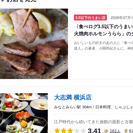
2026年07月1
3.5以下のうまい店
〈食べログ3.5以下のうま
火焼肉ホルモンうらら」の
おいしいもの好きのあの人に「食べロ
達人』の著者、小関尚紀さんに、神
大志満 横浜店
みなとみらい駅 304m / 日本料理、しゃぶ
江戸時代から続いてきた旅館の面影と古都
3.41
人
161
6