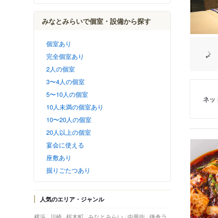
みなとみらいで個室・設備から探す
個室あり
完全個室あり
2人の個室
3〜4人の個室
5〜10人の個室
ネッ
10人未満の個室あり
10〜20人の個室
20人以上の個室
宴会に使える
座敷あり
掘りごたつあり
人気のエリア・ジャンル
横浜
川崎
桜木町
みなとみらい
中華街
鎌倉ラ