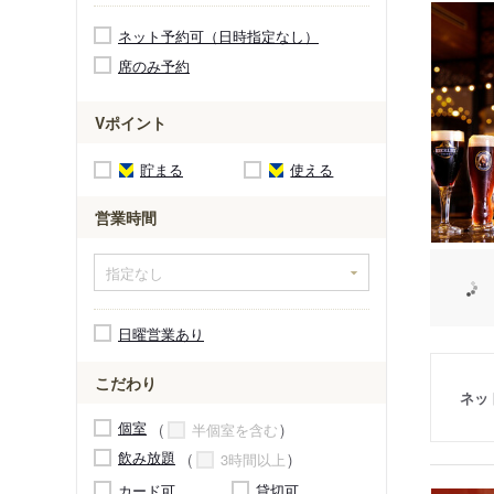
ネット予約可（日時指定なし）
席のみ予約
Vポイント
貯まる
使える
営業時間
日曜営業あり
こだわり
ネッ
個室
半個室を含む
飲み放題
3時間以上
カード可
貸切可