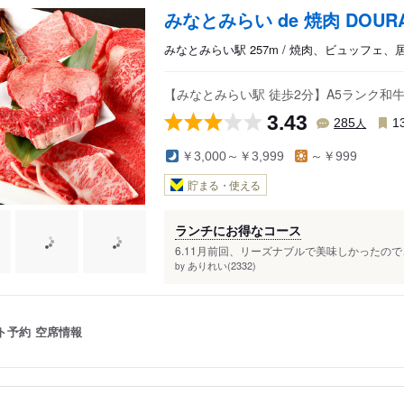
みなとみらい de 焼肉 DOUR
みなとみらい駅 257m / 焼肉、ビュッフェ、
【みなとみらい駅 徒歩2分】A5ランク和牛
3.43
人
285
1
￥3,000～￥3,999
～￥999
貯まる・使える
ランチにお得なコース
6.11月前回、リーズナブルで美味しかったので
ありれい(2332)
by
ト予約
空席情報