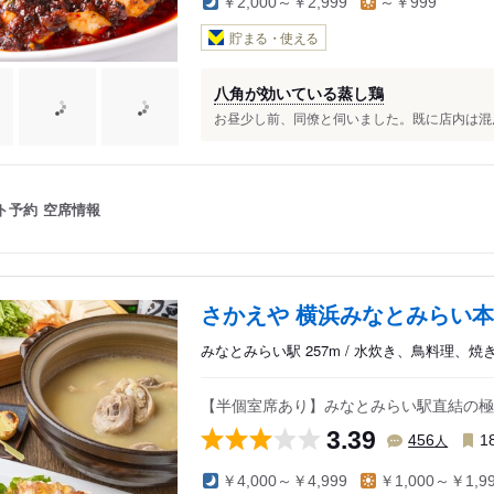
￥2,000～￥2,999
～￥999
貯まる・使える
八角が効いている蒸し鶏
お昼少し前、同僚と伺いました。既に店内は混ん
ト予約
空席情報
さかえや 横浜みなとみらい
みなとみらい駅 257m / 水炊き、鳥料理、焼
【半個室席あり】みなとみらい駅直結の極
3.39
人
456
1
￥4,000～￥4,999
￥1,000～￥1,9