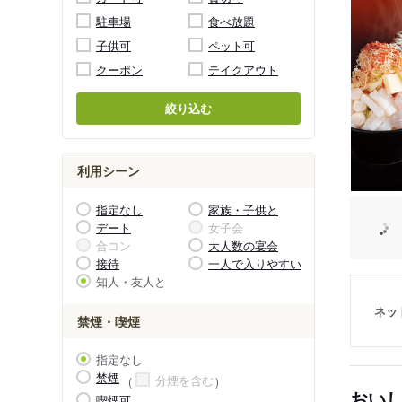
駐車場
食べ放題
子供可
ペット可
クーポン
テイクアウト
絞り込む
利用シーン
指定なし
家族・子供と
デート
女子会
合コン
大人数の宴会
接待
一人で入りやすい
知人・友人と
ネッ
禁煙・喫煙
指定なし
禁煙
分煙を含む
おい
喫煙可