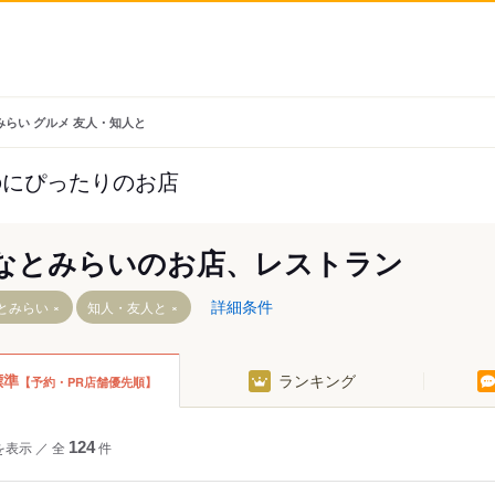
みらい グルメ 友人・知人と
のにぴったりのお店
なとみらいのお店、レストラン
詳細条件
とみらい
知人・友人と
標準
ランキング
【予約・PR店舗優先順】
らい駅
を表示
／
全
124
件