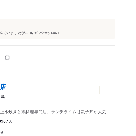
でいましたが...
ゼン☆サク(367)
by
本店
き鳥
上水炊きと鶏料理専門店。ランチタイムは親子丼が人気
人
8967
99