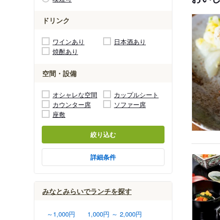
ドリンク
ワインあり
日本酒あり
焼酎あり
空間・設備
オシャレな空間
カップルシート
カウンター席
ソファー席
座敷
絞り込む
詳細条件
みなとみらいでランチを探す
～1,000円
1,000円 ～ 2,000円