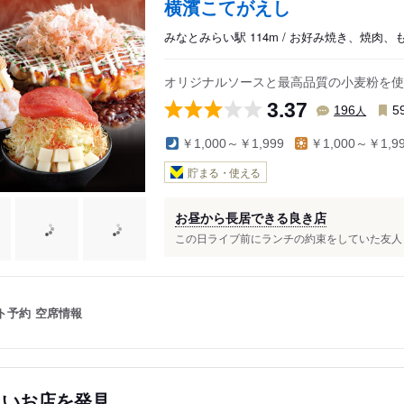
横濱こてがえし
みなとみらい駅 114m / お好み焼き、焼肉
オリジナルソースと最高品質の小麦粉を使
3.37
人
196
5
￥1,000～￥1,999
￥1,000～￥1,9
貯まる・使える
お昼から長居できる良き店
この日ライブ前にランチの約束をしていた友人と
ト予約
空席情報
しいお店を発見