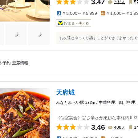
3.47
人
707
5
￥5,000～￥5,999
￥1,000～￥1,9
貯まる・使える
お友達とゆっくり話すことができてよかったです￼
ト予約
空席情報
天府城
みなとみらい駅 283m / 中華料理、四川料
《個室宴会》旨さ辛さが絶妙な本格四川料
3.46
人
408
1