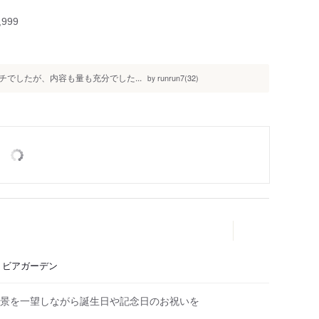
999
でしたが、内容も量も充分でした...
runrun7(32)
by
ェ、ビアガーデン
景を一望しながら誕生日や記念日のお祝いを