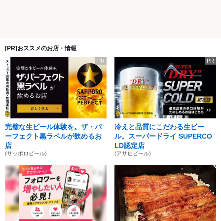
[PR]おススメのお店・情報
PR
PR
完璧な生ビール体験を。ザ・パ
冷えと品質にこだわる生ビー
ーフェクト黒ラベルが飲めるお
ル。スーパードライ SUPERCO
店
LD認定店
(サッポロビール)
(アサヒビール)