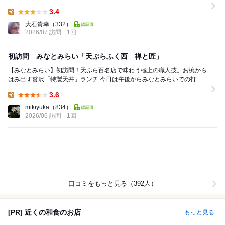
らはややタレに浸しす...
3.4
Lunch:
大石貴幸
（332）
2026/07 訪問
1回
初訪問 みなとみらい「天ぷらふく西 禅と匠」
【みなとみらい】初訪問！天ぷら百名店で味わう極上の職人技。お椀から
はみ出す贅沢「特製天丼」ランチ 今日は午後からみなとみらいでの打ち
合わせ。 少し早めに現地に到着したので、...
3.6
Lunch:
mikiyuka
（834）
2026/06 訪問
1回
口コミをもっと見る（392人）
[PR] 近くの和食のお店
もっと見る