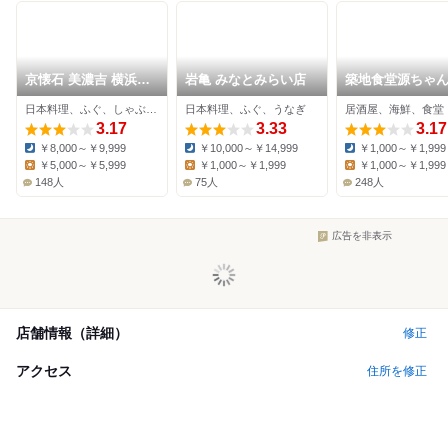
京懐石 美濃吉 横浜ラ
岩亀 みなとみらい店
築地食堂源ちゃ
ンドマークプラザ店
MARK IS みな
日本料理、ふぐ、しゃぶしゃぶ
日本料理、ふぐ、うなぎ
居酒屋、海鮮、食堂
い店
3.17
3.33
3.17
￥8,000～￥9,999
￥10,000～￥14,999
￥1,000～￥1,999
Dinner:
Dinner:
Dinner:
￥5,000～￥5,999
￥1,000～￥1,999
￥1,000～￥1,999
Lunch:
Lunch:
Lunch:
148人
75人
248人
広告を非表示
店舗情報（詳細）
修正
アクセス
住所を修正