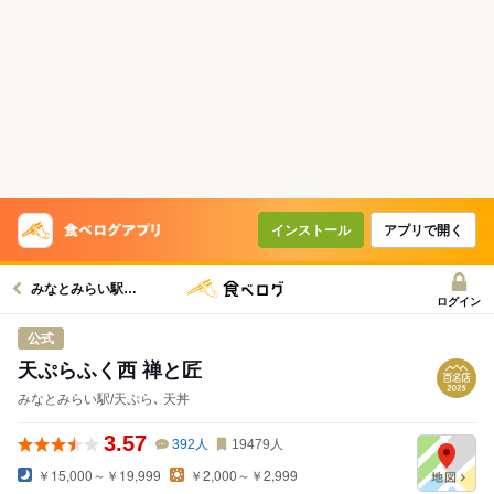
インストール
アプリで開く
みなとみらい駅グルメへ
ログイン
公式
天ぷらふく西 禅と匠
みなとみらい駅/天ぷら､ 天丼
3.57
392
人
19479
人
￥15,000～￥19,999
￥2,000～￥2,999