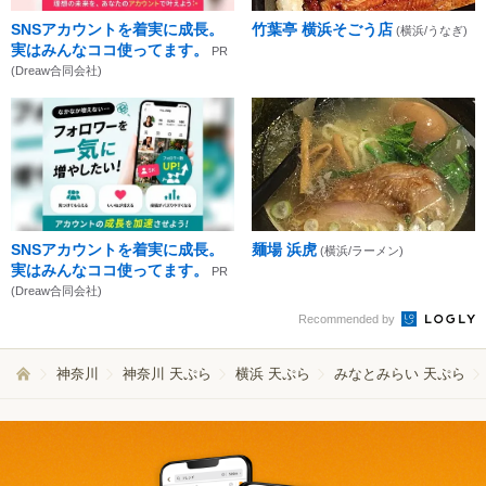
SNSアカウントを着実に成長。
竹葉亭 横浜そごう店
(横浜/うなぎ)
実はみんなココ使ってます。
PR
(Dreaw合同会社)
SNSアカウントを着実に成長。
麺場 浜虎
(横浜/ラーメン)
実はみんなココ使ってます。
PR
(Dreaw合同会社)
Recommended by
神奈川
神奈川 天ぷら
横浜 天ぷら
みなとみらい 天ぷら