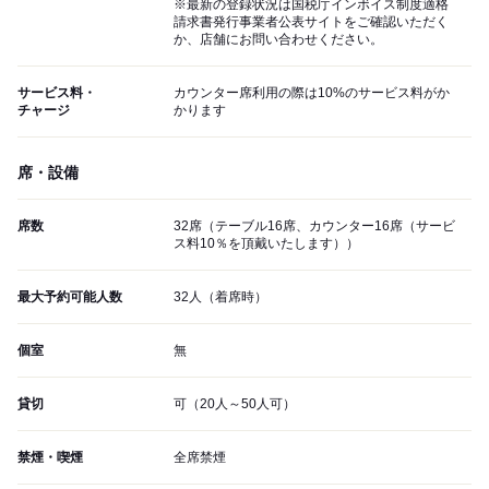
※最新の登録状況は国税庁インボイス制度適格
請求書発行事業者公表サイトをご確認いただく
か、店舗にお問い合わせください。
サービス料・
カウンター席利用の際は10%のサービス料がか
チャージ
かります
席・設備
席数
32席（テーブル16席、カウンター16席（サービ
ス料10％を頂戴いたします））
最大予約可能人数
32人（着席時）
個室
無
貸切
可（20人～50人可）
禁煙・喫煙
全席禁煙