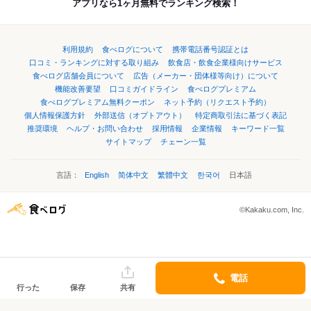
アプリなら1ヶ月無料でランキング検索！
利用規約
食べログについて
携帯電話番号認証とは
口コミ・ランキングに対する取り組み
飲食店・飲食企業様向けサービス
食べログ店舗会員について
広告（メーカー・団体様等向け）について
機能改善要望
口コミガイドライン
食べログプレミアム
食べログプレミアム無料クーポン
ネット予約（リクエスト予約）
個人情報保護方針
外部送信（オプトアウト）
特定商取引法に基づく表記
推奨環境
ヘルプ・お問い合わせ
採用情報
企業情報
キーワード一覧
サイトマップ
チェーン一覧
言語：
English
简体中文
繁體中文
한국어
日本語
©Kakaku.com, Inc.
電話
行った
保存
共有