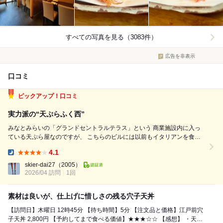
すべての写真を見る（3083件）
広告を非表示
口コミ
ピックアップ！口コミ
実力派の“天ぷらふく西”
みなとみらいの「グランドセントラルテラス」という 商業施設内に入っ
ている天ぷら屋なのですが、 こちらのビルには以前もイタリアンを食べ
に 3回ほど訪れたことがあり、その時に前を通って おり、気になってい
4.1
ました。 また先日、調べてみると以前横浜のミシュラン ガイドがあった
Dinner:
際に、数年連続で...
skier-dai27
（2005）
2026/04 訪問
1回
素材は良いが、仕上げに惜しさの残る穴子天丼
【訪問日】木曜日 12時45分 【待ち時間】5分 【注文品と価格】江戸前穴
子天丼 2,800円 【予約してまで食べる価値】★★★☆☆ 【感想】 ・天ぷ