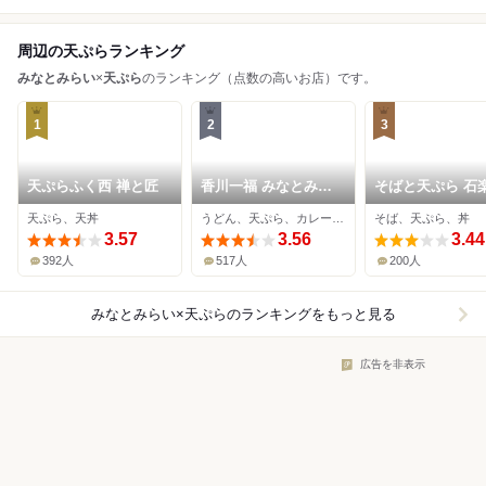
周辺の天ぷらランキング
みなとみらい
×
天ぷら
のランキング（点数の高いお店）です。
1
2
3
天ぷらふく西 禅と匠
香川一福 みなとみら
そばと天ぷら 石楽
い店
なとみらい
天ぷら、天丼
うどん、天ぷら、カレーうどん
そば、天ぷら、丼
3.57
3.56
3.44
392人
517人
200人
みなとみらい×天ぷら
のランキングをもっと見る
広告を非表示