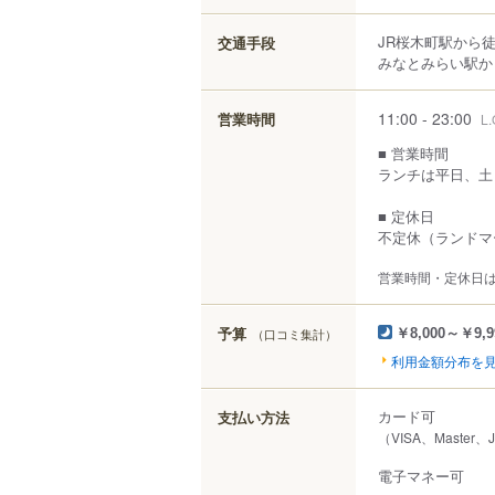
JR桜木町駅から
交通手段
みなとみらい駅から
11:00 - 23:00
営業時間
L.
■ 営業時間
ランチは平日、土日
■ 定休日
不定休（ランドマ
営業時間・定休日
予算
（口コミ集計）
￥8,000～￥9,9
利用金額分布を
カード可
支払い方法
（VISA、Master
電子マネー可