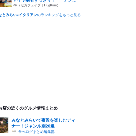
パ...
PR（セガフェイブ｜HugKum）
なとみらい×イタリアン
のランキングをもっと見る
お店の近くのグルメ情報まとめ
みなとみらいで夜景を楽しむディ
ナー！ジャンル別20選
食べログまとめ編集部