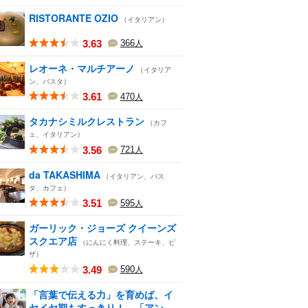
RISTORANTE OZIO
（イタリアン）
3.63
366
人
レオーネ・マルチアーノ
（イタリア
ン、パスタ）
3.61
470
人
タカナシミルクレストラン
（カフ
ェ、イタリアン）
3.56
721
人
da TAKASHIMA
（イタリアン、パス
タ、カフェ）
3.51
595
人
ガーリック・ジョーズ クイーンズ
スクエア店
（にんにく料理、ステーキ、ピ
ザ）
3.49
590
人
「言葉で伝える力」を育めば、イ
ヤイヤ期もすっきり！ 「アン