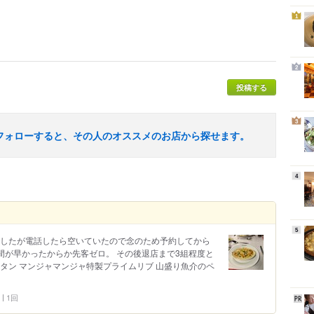
1
2
投稿する
3
フォローすると、その人のオススメのお店から探せます。
4
5
でしたが電話したら空いていたので念のため予約してから
時間が早かったからか先客ゼロ。 その後退店まで3組程度と
ラタン マンジャマンジャ特製プライムリブ 山盛り魚介のペ
1回