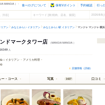
MANGIA ） -
食べログについて
保有Vポイント
予約確認
行っ
タリアン
みなとみらい イタリアン
みなとみらい駅 イタリアン
マンジャ マンジャ 横
ランドマークタワー店
（MANGIA MANGIA ）
16349
人
ル：
イタリアン
アメリカ料理
99
店舗情報（詳細）
ュー・コース
写真
口コミ
1427