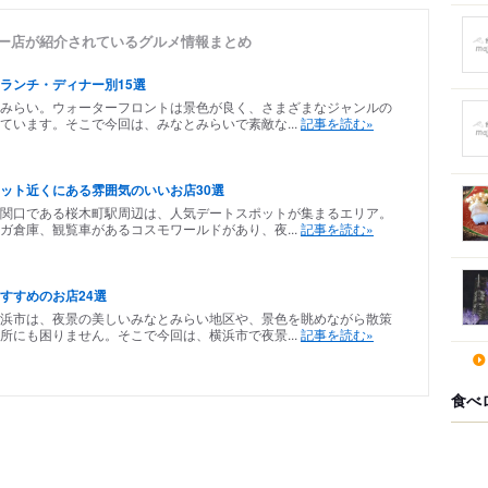
ワー店が紹介されているグルメ情報まとめ
ランチ・ディナー別15選
みらい。ウォーターフロントは景色が良く、さまざまなジャンルの
ています。そこで今回は、みなとみらいで素敵な...
記事を読む»
ット近くにある雰囲気のいいお店30選
関口である桜木町駅周辺は、人気デートスポットが集まるエリア。
ガ倉庫、観覧車があるコスモワールドがあり、夜...
記事を読む»
すすめのお店24選
浜市は、夜景の美しいみなとみらい地区や、景色を眺めながら散策
所にも困りません。そこで今回は、横浜市で夜景...
記事を読む»
食べ