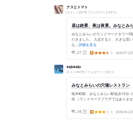
ナスとトマト
口コミ 1,227件
フォロワー 2,537人
昼は絶景、夜は夜景。みなとみ
みなとみらいのランドマークタワー5
だきました。 入店すると、大きな窓い
な...
詳細を見る
2026/07 訪
？
27
sajusaju
口コミ 847件
フォロワー 1,227人
みなとみらいの穴場レストラン
桜木町駅、みなとみらい駅徒歩10分 
街 （ランドマークプラザではありません
2026/06 訪
？
34