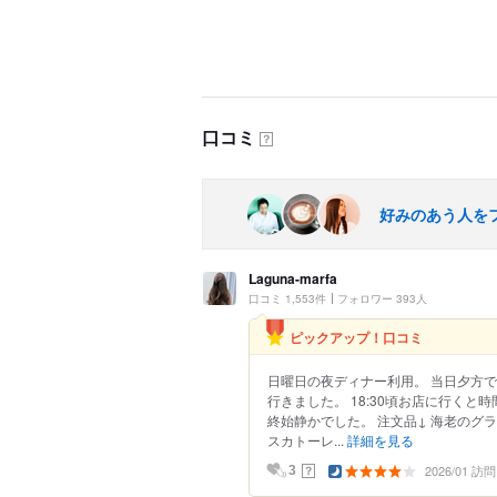
口コミ
？
好みのあう人を
Laguna-marfa
口コミ 1,553件
フォロワー 393人
ピックアップ！口コミ
日曜日の夜ディナー利用。 当日夕方
行きました。 18:30頃お店に行くと
終始静かでした。 注文品↓ 海老のグ
スカトーレ...
詳細を見る
2026/01 訪問
？
3