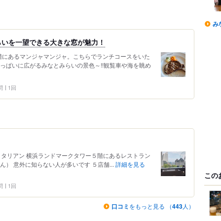
み
らいを一望できる大きな窓が魅力！
階にあるマンジャマンジャ。こちらでランチコースをいた
っぱいに広がるみなとみらいの景色～!!観覧車や海を眺め
問
1回
イタリアン 横浜ランドマークタワー５階にあるレストラン
） 意外に知らない人が多いです ５店舗...
詳細を見る
この
問
1回
口コミ
をもっと見る （
443
人）