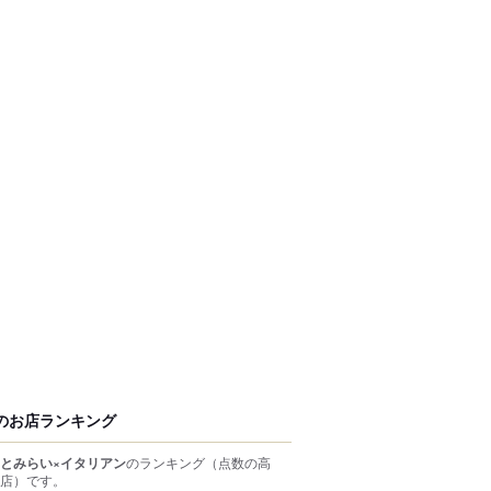
のお店ランキング
とみらい×イタリアン
のランキング
（点数の高
店）
です。