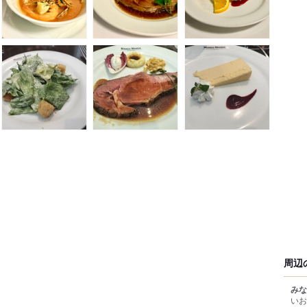
周辺
みな
いお