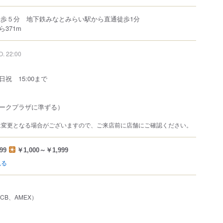
徒歩５分 地下鉄みなとみらい駅から直通徒歩1分
371m
O. 22:00
祝 15:00まで
ークプラザに準ずる）
は変更となる場合がございますので、ご来店前に店舗にご確認ください。
99
￥1,000～￥1,999
見る
、JCB、AMEX）