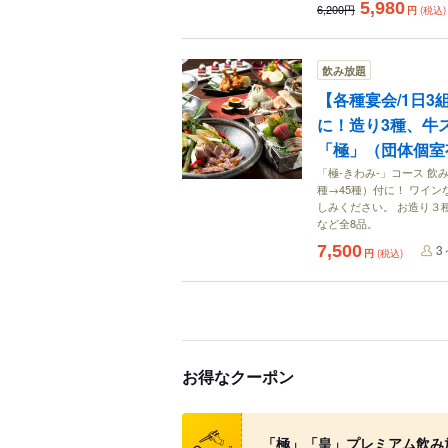
5,980
6,200円
円
(税込)
飲み放題
【各種宴会/1日3組
に！造り3種、牛
「極」（団体個室
「極-きわみ-」コース 
種→45種）付に！ ワイ
しみください。 お造り３
など全8品。
7,500
3
円
(税込)
お得なクーポン
クーポン
「極」「皇」プレミアム飲み