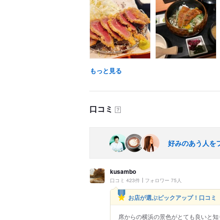
もっと見る
口コミ
？
好みのあう人を
kusambo
口コミ 423件
フォロワー 75人
お店が選ぶピックアップ！口コミ
席からの横浜の景色がとても良いと知