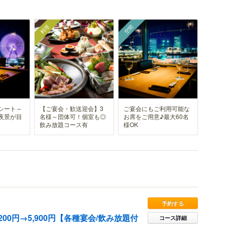
料理
空間
シート～
【ご宴会・歓送迎会】3
ご宴会にもご利用可能な
夜景が目
名様～団体可！個室も◎
お席をご用意♪最大60名
飲み放題コース有
様OK
予約する
200円→5,900円【各種宴会/飲み放題付
コース詳細