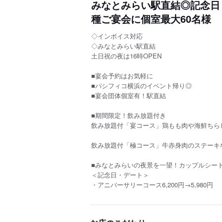
みなとみらい駅直結◎記念日
種ご宴会に個室最大60名様
◇インボイス対応
◇みなとみらい駅直結
土日祝の夜は16時OPEN
■宴会予約はお気軽に
■パシフィコ横浜のイベント帰り◎
■宴会団体個室有！駅直結
■期間限定！飲み放題付き
飲み放題付「宴コース」鶏もも肉や海鮮ちらしなど
飲み放題付「極コース」牛赤身肉のステーキなど
■みなとみらいの夜景を一望！カップルシー
＜記念日・デート＞
・アニバーサリーコース6,200円→5,980円