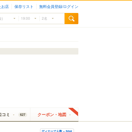
たお店
保存リスト
無料会員登録/ログイン
口コミ
クーポン・地図
627
ディナーで人数 × 50pt