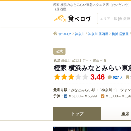
橙家 横浜みなとみらい東急スクエア店（だいだいや） 
（居酒屋）
食べログ
食べログ
神奈川
神奈川 居酒屋
横浜 居酒屋
公式
夜景 誕生日 記念日 デート 宴会 和食
橙家 横浜みなとみらい東
3.46
627
人
最寄り駅：
みなとみらい駅
[
神奈川
]
ジャン
予算：
￥5,000～￥5,999
￥1,000～￥1,9
トップ
座席