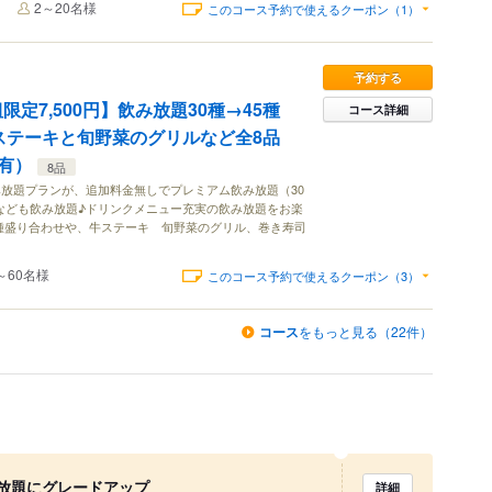
2～20名様
このコース予約で使えるクーポン（1）
予約する
限定7,500円】飲み放題30種→45種
コース詳細
ステーキと旬野菜のグリルなど全8品
有）
8品
飲み放題プランが、追加料金無しでプレミアム飲み放題（30
ンなども飲み放題♪ドリンクメニュー充実の飲み放題をお楽
種盛り合わせや、牛ステーキ 旬野菜のグリル、巻き寿司
～60名様
このコース予約で使えるクーポン（3）
コース
をもっと見る（22件）
放題にグレードアップ
詳細