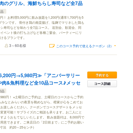
肉のグリル、海鮮ちらし寿司など全7品
7品
0円！ お料理5,000円に飲み放題を1,200円(通常1,700円を5
たプランです。 骨付き鶏の南蛮揚げ、塩麹でマリネした鶏も
シ寿司などを味わう全7品コース。 送別会、歓迎会、同
のイベント後の打ち上げなど各種ご宴会、パーティーにリ
だけるプランです。
3～60名様
このコース予約で使えるクーポン（2）
,200円→5,980円≫「アニバーサリー
予約する
や肉&魚料理など全10品コース♪メッセ
コース詳細
0品
5,980円！ ※土曜日のご予約は、土曜日のコースからご予約
るみなとみらいの夜景を眺めながら、橙家が心をこめてお
をお楽しみください。クーポンでコースデザートをメッセ
に変更可能！サプライズのご相談も承ります。お二人にと
すようおもてなしいたします。 飲み放題付は、8,000円で
用意できます。ご来店日の「2日前まで」にご予約お願い
束寸法 約20～25センチ)