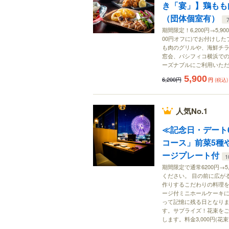
き「宴」】鶏もも
（団体個室有）
期間限定！6,200円→5,90
00円オフに)でお付けし
も肉のグリルや、海鮮チラ
窓会、パシフィコ横浜で
ーズナブルにご利用いた
5,900
6,200円
円
(税込)
人気No.1
≪記念日・デート6
コース」前菜5種
ージプレート付
1
期間限定で通常6200円→
ください。 目の前に広が
作りするこだわりの料理
ージ付ミニホールケーキ
って記憶に残る日となりま
す。サプライズ！花束をご
します。料金3,000円(花