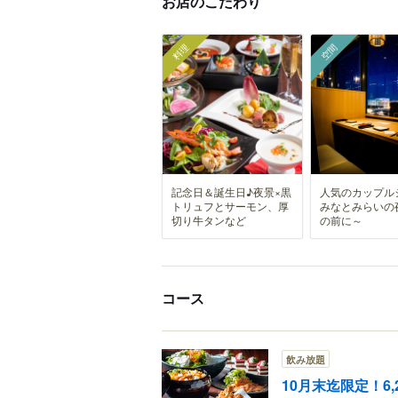
お店のこだわり
料理
空間
記念日＆誕生日♪夜景×黒
人気のカップル
トリュフとサーモン、厚
みなとみらいの
切り牛タンなど
の前に～
コース
飲み放題
10月末迄限定！6,