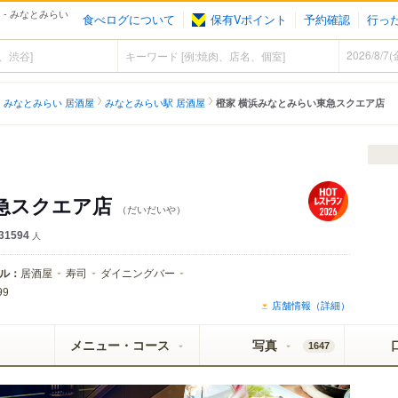
- みなとみらい
食べログについて
保有Vポイント
予約確認
行っ
みなとみらい 居酒屋
みなとみらい駅 居酒屋
橙家 横浜みなとみらい東急スクエア店
急スクエア店
（だいだいや）
31594
人
ル：
居酒屋
寿司
ダイニングバー
99
店舗情報（詳細）
メニュー・コース
写真
1647