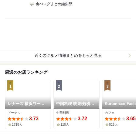
食べログまとめ編集部
近くのグルメ情報まとめをもっと見る
周辺のお店ランキング
1
2
3
レナーズ 横浜ワール
中国料理 眺遊楼(横浜
Kurumicco Fact
ドポーターズ店
ベイコート倶楽部 ホ
ドーナツ
中華料理
カフェ
テル＆スパリゾート)
3.73
3.72
3.65
1715人
110人
825人