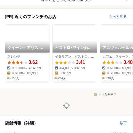
[PR] 近くのフレンチのお店
もっと見る
クイーン・アリス 横
ビストロ･ワイン酒場
アニヴェルセル
浜店
リヒト
みなとみらい横
フレンチ
イタリアン、ビストロ、居酒屋
3.62
3.41
3.48
￥10,000～￥14,999
￥4,000～￥4,999
￥6,000～￥7,999
Dinner:
Dinner:
Dinner:
￥8,000～￥9,999
～￥999
￥3,000～￥3,999
Lunch:
Lunch:
Lunch:
627人
214人
330人
広告を非表示
店舗情報（詳細）
修正