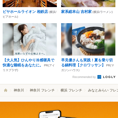
ビヤホールライオン 相鉄店
家系総本山 吉村家
(横浜/
(横浜/ラーメン)
ビアホール)
【大人気】ひんやり冷感寝具で
早見優さんも実践！夏を乗り切
快適な睡眠をあなたに。
る鍋料理【クロワッサン】
PR(アイ
PR(マ
リスプラザ)
ガジンハウス)
Recommended by
神奈川
神奈川 フレンチ
横浜 フレンチ
みなとみらい フレ