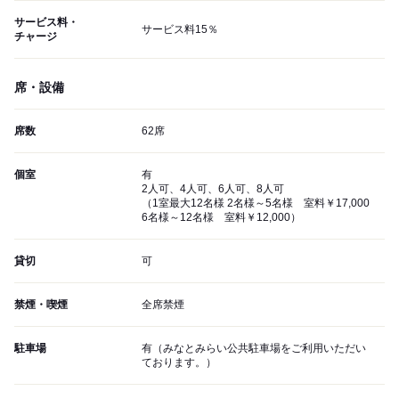
サービス料・
サービス料15％
チャージ
席・設備
席数
62席
個室
有
2人可、4人可、6人可、8人可
（1室最大12名様 2名様～5名様 室料￥17,000
6名様～12名様 室料￥12,000）
貸切
可
禁煙・喫煙
全席禁煙
駐車場
有（みなとみらい公共駐車場をご利用いただい
ております。）