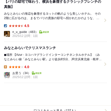
【パリの邸宅で味わう、横浜を象徴するクラシックフレンチの
真髄】
みなとみらいの海辺を象徴するヨットの帆のような美しいホテル。 ⁡ その
2階に広がるのは、 まるでパリの貴族の邸宅へ招かれたかのような、 気
品に満ちた空間です。 ⁡ 19...
4.5
Dinner:
n_u_guide
（483）
2025/12 訪問
1回
みなとみらいでクリスマスランチ
◼︎場所 【Azur - ヨコハマグランドインターコンチネンタルホテル】 （み
なとみらい線「みなとみらい駅」より徒歩約5分、JR京浜東北線・根岸線
/ 市営地下鉄ブルーライン「...
4.0
Lunch:
お里う
（34）
2025/12 訪問
1回
口コミをもっと見る（137人）