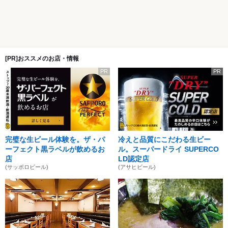
[PR]おススメのお店・情報
PR
PR
完璧な生ビール体験を。ザ・パ
冷えと品質にこだわる生ビー
ーフェクト黒ラベルが飲めるお
ル。スーパードライ SUPERCO
店
LD認定店
(サッポロビール)
(アサヒビール)