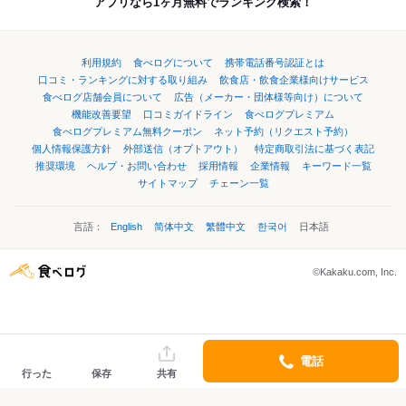
アプリなら1ヶ月無料でランキング検索！
利用規約
食べログについて
携帯電話番号認証とは
口コミ・ランキングに対する取り組み
飲食店・飲食企業様向けサービス
食べログ店舗会員について
広告（メーカー・団体様等向け）について
機能改善要望
口コミガイドライン
食べログプレミアム
食べログプレミアム無料クーポン
ネット予約（リクエスト予約）
個人情報保護方針
外部送信（オプトアウト）
特定商取引法に基づく表記
推奨環境
ヘルプ・お問い合わせ
採用情報
企業情報
キーワード一覧
サイトマップ
チェーン一覧
言語：
English
简体中文
繁體中文
한국어
日本語
©Kakaku.com, Inc.
電話
行った
保存
共有