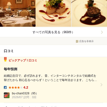
すべての写真を見る（969件）
広告を非表示
口コミ
ピックアップ！口コミ
毎年恒例
結婚記念日で、必ず訪れます。 昔、インターコンチネンタルで結婚式を
挙げたから 初心忘るべからず！ということで毎年泊まります。 こちらの
お店は、いつ何を食べても美味しい。 店内の空間も堪能し、スタッフさ
4.2
んの接遇に感動し、 高級食材はもちろん、調理の仕方が素晴らしいので
Dinner:
味付けも仕上がり...
bu-chan0328
（95）
2026/07 訪問
3回