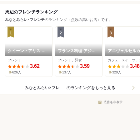
周辺のフレンチランキング
みなとみらい
×
フレンチ
のランキング（点数の高いお店）です。
1
2
3
クイーン・アリス 横
フランス料理 アジュ
アニヴェルセル
浜店
ール(ヨコハマ グラン
みなとみらい横
フレンチ
フレンチ、洋食
ド インターコンチネ
3.62
ンタル ホテル)
3.59
3.48
626人
137人
329人
みなとみらい×フレンチ
のランキングをもっと見る
広告を非表示