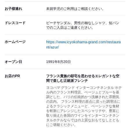
お子様連れ
未就学児のご利用はご相談ください。
ドレスコード
ビーチサンダル、男性の袖なしシャツ、短パン
でのご入店はご遠慮ください。
ホームページ
https://www.icyokohama-grand.com/restaura
nt/azur/
オープン日
1991年8月20日
お店のPR
フランス貴族の邸宅を思わせるエレガントな空
間で楽しむ正統派フレンチ
ヨコハマ グランド インターコンチネンタル ホテ
ル内のフランス料理店。ベージュとブルーを基
調とした、パリの伝統的かつ洗練された雰囲気
の店内。 フランス料理の原点に戻った調理法に
よるクラシックメニューと、ベーシックな食材
を斬新にアレンジしたスペシャリテや、豊富に
取り揃えた各国のワインをインターコンチネン
タルホテルならではの上質なおもてなしととも
にご堪能ください。