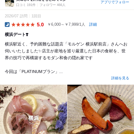
アプリでフォロー
口コミ 191件
フォロワー 466人
2026/07 訪問
1回目
5.0
￥6,000～￥7,999/1人
詳細
Dinner
横浜デート❣️
横浜駅近く、予約困難な話題店「モルゲン 横浜駅前店」さんへお
伺いいたしました✨店主が産地を巡り厳選した日本の食材を、世
界の技巧で再構築するモダン和食の隠れ家です
今回は「PLATINUMプラン」...
詳細を見る