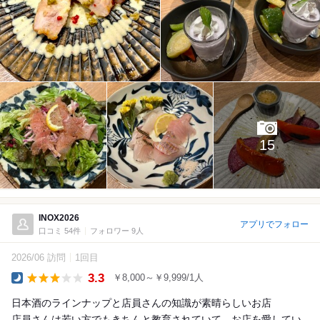
15
INOX2026
アプリでフォロー
口コミ 54件
フォロワー 9人
2026/06 訪問
1回目
3.3
￥8,000～￥9,999/1人
Dinner
日本酒のラインナップと店員さんの知識が素晴らしいお店
店員さんは若い方でもきちんと教育されていて、お店を愛してい