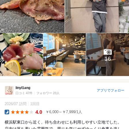
16
linyI1ang
アプリでフォロー
口コミ 47件
フォロワー 23人
2026/07 訪問
1回目
4.0
￥6,000～￥7,999/1人
Dinner
横浜駅東口から近く、待ち合わせにも利用しやすい立地でした。
店内は落ち着いた雰囲気で、周りを気にせずゆっくり食事を楽し