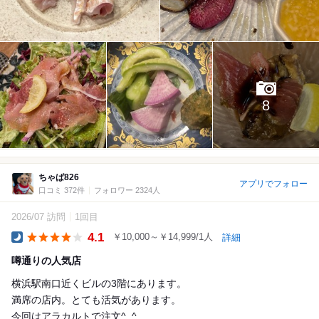
8
ちゃば826
アプリでフォロー
口コミ 372件
フォロワー 2324人
2026/07 訪問
1回目
4.1
￥10,000～￥14,999/1人
詳細
Dinner
噂通りの人気店
横浜駅南口近くビルの3階にあります。
満席の店内。とても活気があります。
今回はアラカルトで注文^_^