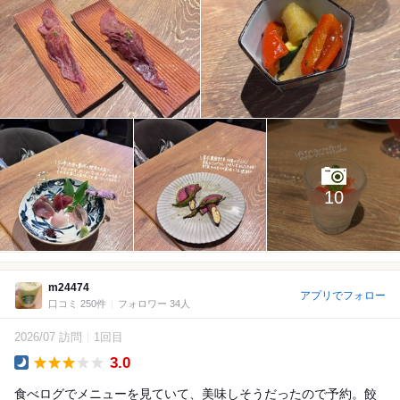
10
m24474
アプリでフォロー
口コミ 250件
フォロワー 34人
2026/07 訪問
1回目
3.0
Dinner
食べログでメニューを見ていて、美味しそうだったので予約。餃