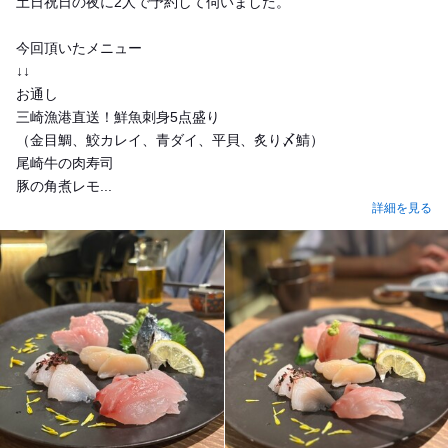
土日祝日の夜に2人で予約して伺いました。
今回頂いたメニュー
↓↓
お通し
三崎漁港直送！鮮魚刺身5点盛り
（金目鯛、鮫カレイ、青ダイ、平貝、炙り〆鯖）
尾崎牛の肉寿司
豚の角煮レモ...
詳細を見る