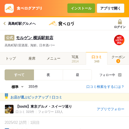
インストール
アプリで開く
高島町駅グルメへ
ログイン
モルゲン 横浜駅前店
公式
高島町駅/居酒屋､ 海鮮､ 日本酒バー
写真
口コミ
クーポン
トップ
座席
メニュー
2814
348
1
すべて
夜
昼
フォロー中
口コミ検索をするには？
355件
お店が選ぶピックアップ！口コミ
【toshi】東京グルメ・スイーツ巡り
アプリでフォロー
口コミ 315件
フォロワー 133人
2025/02 訪問
1回目