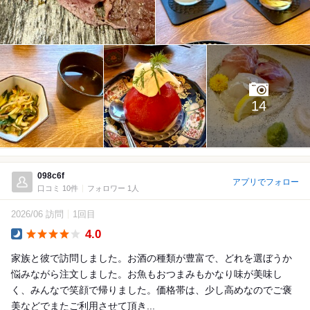
14
098c6f
アプリでフォロー
口コミ 10件
フォロワー 1人
2026/06 訪問
1回目
4.0
Dinner
家族と彼で訪問しました。お酒の種類が豊富で、どれを選ぼうか
悩みながら注文しました。お魚もおつまみもかなり味が美味し
く、みんなで笑顔で帰りました。価格帯は、少し高めなのでご褒
美などでまたご利用させて頂き...