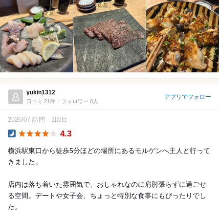
yukin1312
アプリでフォロー
口コミ 21件
フォロワー 0人
2026/07 訪問
1回目
4.3
Dinner
横浜駅東口から徒歩5分ほどの場所にあるモルゲンへ主人と行って
きました。
店内は落ち着いた雰囲気で、おしゃれなのに肩肘張らずに過ごせ
る空間。デートや女子会、ちょっと特別な食事にもぴったりでし
た。
...