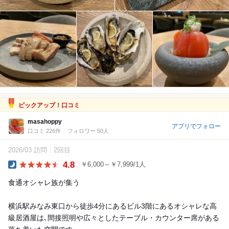
ピックアップ！口コミ
masahoppy
アプリでフォロー
口コミ 226件
フォロワー 50人
2026/03 訪問
2回目
4.8
￥6,000～￥7,999/1人
Dinner
食通オシャレ族が集う
横浜駅みなみ東口から徒歩4分にあるビル3階にあるオシャレな高
級居酒屋は､間接照明や広々としたテーブル・カウンター席がある