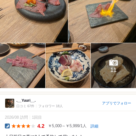
11
.__Yuuri__.
アプリでフォロー
口コミ 67件
フォロワー 18人
2026/08 訪問
1回目
4.2
￥5,000～￥5,999/1人
詳細
Dinner