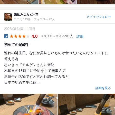
酒飲みなカピバラ
アプリでフォロー
口コミ 143件
フォロワー 72人
2026/08 訪問
1回目
4.0
￥8,000～￥9,999/1人
詳細
Dinner
初めての尾崎牛
連れの誕生日、なにか美味しいものが食べたいとのリクエストに
答える為
思いきってモルゲンさんに来訪
木曜日の18時半に予約をして無事入店
尾崎牛が名物ですと言われ調べてみると
日本で初めて牛に個...
詳細を見る