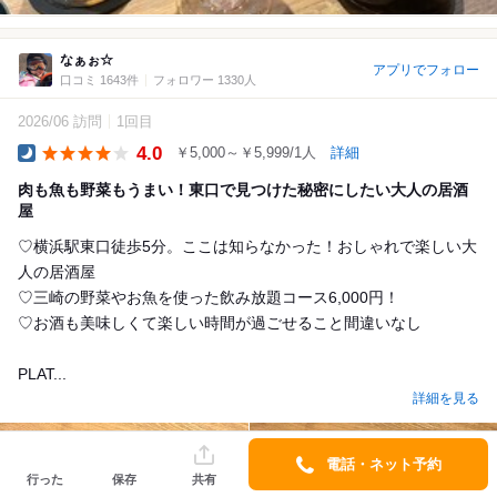
なぁぉ☆
アプリでフォロー
口コミ 1643件
フォロワー 1330人
2026/06 訪問
1回目
4.0
￥5,000～￥5,999/1人
詳細
Dinner
肉も魚も野菜もうまい！東口で見つけた秘密にしたい大人の居酒
屋
♡横浜駅東口徒歩5分。ここは知らなかった！おしゃれで楽しい大
人の居酒屋
♡三崎の野菜やお魚を使った飲み放題コース6,000円！
♡お酒も美味しくて楽しい時間が過ごせること間違いなし
PLAT...
詳細を見る
電話・ネット予約
行った
保存
共有