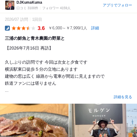
DJKumaKuma
アプリでフォロー
口コミ 3100件
フォロワー 4159人
2026/07 訪問
1回目
3.6
￥6,000～￥7,999/1人
詳細
Dinner
三浦の鮮魚と青木農園の野菜と
【2026年7月16日 再訪】
久しぶりの訪問です 今回は次女と夕食です
横浜駅東口徒歩５分の立地にあります
建物の窓は広く 線路から電車が間近に見えますので
鉄道ファンには堪りません
...
詳細を見る