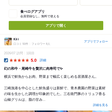
食べログアプリ
会員登録なし。無料で使える
アプリで開く
Kii i
アプリでフォロー
口コミ 50件
フォロワー 8人
2026/07 訪問
1回目
5.0
詳細
Dinner
幻の和牛・尾崎牛を贅沢に肉寿司で✨
横浜で鮮魚からお肉、野菜まで幅広く楽しめる居酒屋さん。
三崎漁港を中心とした鮮魚盛りは新鮮で、青木農園の野菜は素材
の味を生かした調理が印象的でした。三右衛門豚のトリュフ香る
山椒グリルは、脂の甘み...
詳細を見る