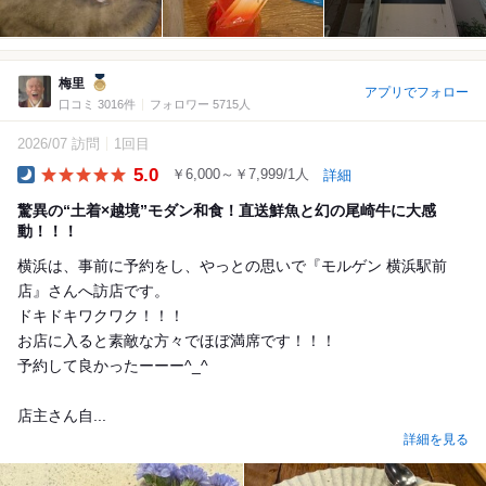
梅里
アプリでフォロー
口コミ 3016件
フォロワー 5715人
2026/07 訪問
1回目
5.0
￥6,000～￥7,999/1人
詳細
Dinner
驚異の“土着×越境”モダン和食！直送鮮魚と幻の尾崎牛に大感
動！！！
横浜は、事前に予約をし、やっとの思いで『モルゲン 横浜駅前
店』さんへ訪店です。
ドキドキワクワク！！！
お店に入ると素敵な方々でほぼ満席です！！！
予約して良かったーーー^_^
店主さん自...
詳細を見る