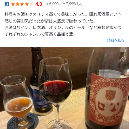
4.0
￥6,000～￥7,999/1人
Dinner
料理もお酒もクオリティ高くて美味しかった。隠れ居酒屋という
感じの雰囲気だったが店は大盛況で賑わっていた。
お酒はワイン、日本酒、オリジナルのビール、など種類豊富かつ
それぞれのジャンルで質高く品揃え豊...
詳細を見る