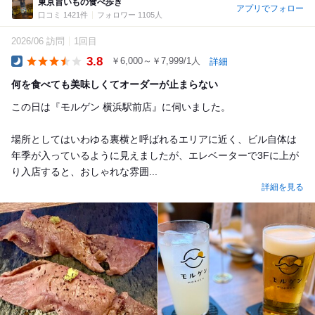
東京旨いもの食べ歩き
アプリでフォロー
口コミ 1421件
フォロワー 1105人
2026/06 訪問
1回目
3.8
￥6,000～￥7,999/1人
詳細
Dinner
何を食べても美味しくてオーダーが止まらない
この日は『モルゲン 横浜駅前店』に伺いました。
場所としてはいわゆる裏横と呼ばれるエリアに近く、ビル自体は
年季が入っているように見えましたが、エレベーターで3Fに上が
り入店すると、おしゃれな雰囲...
詳細を見る