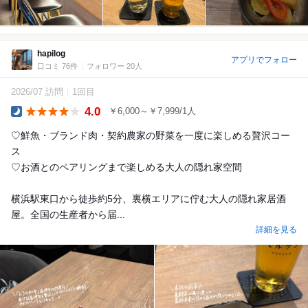
hapilog
アプリでフォロー
口コミ 76件
フォロワー 20人
2026/07 訪問
1回目
4.0
￥6,000～￥7,999/1人
Dinner
♡鮮魚・ブランド肉・契約農家の野菜を一度に楽しめる贅沢コー
ス
♡お酒とのペアリングまで楽しめる大人の隠れ家空間
横浜駅東口から徒歩約5分、裏横エリアに佇む大人の隠れ家居酒
屋。全国の生産者から届...
詳細を見る