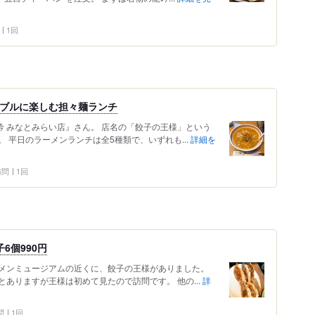
1回
ナブルに楽しむ担々麺ランチ
龍吟 みなとみらい店』さん。 店名の「餃子の王様」という
 平日のラーメンランチは全5種類で、いずれも...
詳細を
 訪問
1回
6個990円
メンミュージアムの近くに、餃子の王様がありました。
ありますが王様は初めて見たので訪問です。 他の...
詳
問
1回