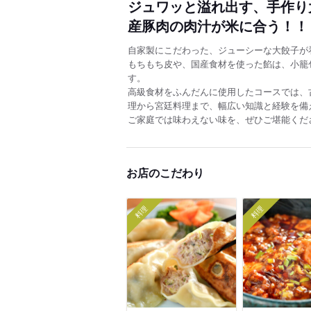
ジュワッと溢れ出す、手作り
産豚肉の肉汁が米に合う！！
自家製にこだわった、ジューシーな大餃子が
もちもち皮や、国産食材を使った餡は、小籠
す。
高級食材をふんだんに使用したコースでは、
理から宮廷料理まで、幅広い知識と経験を備
ご家庭では味わえない味を、ぜひご堪能くだ
お店のこだわり
料理
料理