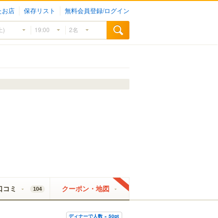
たお店
保存リスト
無料会員登録/ログイン
口コミ
クーポン・地図
104
ディナーで人数 × 50pt