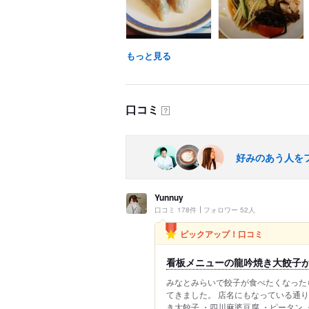
もっと見る
口コミ
？
好みのあう人を
Yunnuy
口コミ 178件
フォロワー 52人
ピックアップ！口コミ
看板メニューの龍吟焼き大餃子
みなとみらいで餃子が食べたくなったら
てきました。 店名にもなっている通り
き大餃子 ・四川麻婆豆腐 ・ピータン 