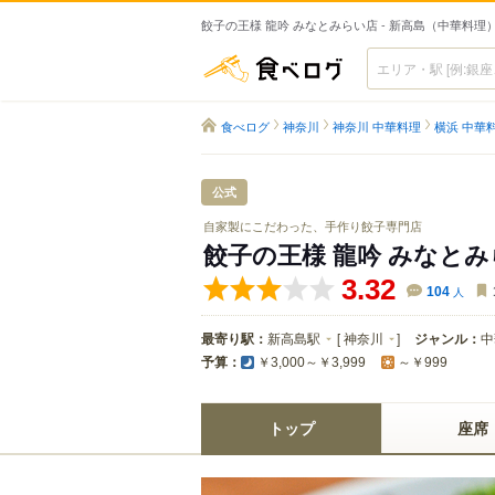
餃子の王様 龍吟 みなとみらい店 - 新高島（中華料理
食べログ
食べログ
神奈川
神奈川 中華料理
横浜 中華
公式
自家製にこだわった、手作り餃子専門店
餃子の王様 龍吟 みなと
3.32
104
人
最寄り駅：
新高島駅
[
神奈川
]
ジャンル：
中
予算：
￥3,000～￥3,999
～￥999
トップ
座席