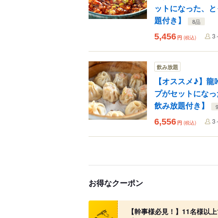
ットになった、と
題付き】
8品
5,456
3
円
(税込)
飲み放題
【オススメ♪】龍
プがセットになっ
飲み放題付き】
6,556
3
円
(税込)
お得なクーポン
クーポン
【幹事様必見！】11名様以