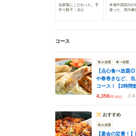
自家製にこだわった、手
本場中国四川の
作り餃子・点心
使った、四川麻
コース
飲み放題
食べ放題
【点心食べ放題◎
や春巻きなど、当
コース！【2時間
4,356
3
円
(税込)
おすすめ
飲み放題
【宴会の定番！】