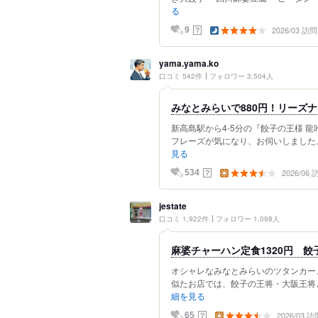
る
2026/03 訪問
？
9
yama.yama.ko
口コミ 542件
フォロワー 3,504人
みなとみらいで880円！リーズ
新高島駅から4-5分の『餃子の王様 
フレーズが気になり、お伺いしました。
見る
2026/06
？
534
jestate
口コミ 1,922件
フォロワー 1,098人
麻婆チャーハン定食1320円 餃子
オシャレなみなとみらいのツタンカー
似たお店では、餃子の王将・大阪王将と
細を見る
2026/03 訪
？
65