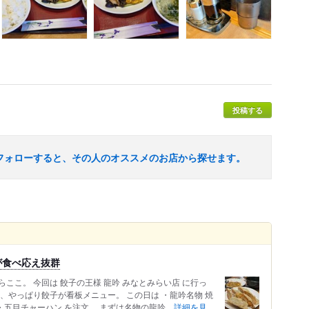
投稿する
フォローすると、その人のオススメのお店から探せます。
が食べ応え抜群
ここ。 今回は 餃子の王様 龍吟 みなとみらい店 に行っ
、やっぱり餃子が看板メニュー。 この日は ・龍吟名物 焼
・五目チャーハン を注文。 まずは名物の龍吟...
詳細を見