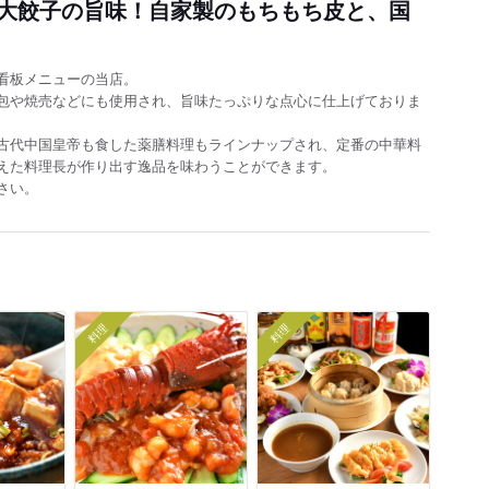
大餃子の旨味！自家製のもちもち皮と、国
看板メニューの当店。
包や焼売などにも使用され、旨味たっぷりな点心に仕上げておりま
古代中国皇帝も食した薬膳料理もラインナップされ、定番の中華料
えた料理長が作り出す逸品を味わうことができます。
さい。
料理
料理