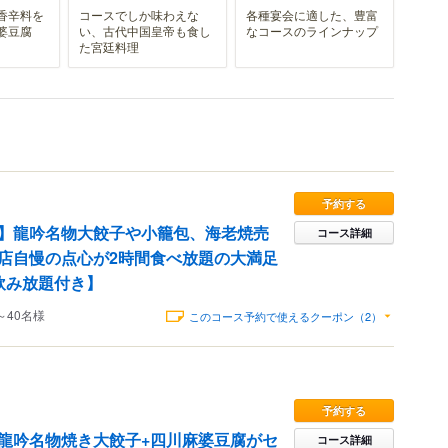
香辛料を
コースでしか味わえな
各種宴会に適した、豊富
婆豆腐
い、古代中国皇帝も食し
なコースのラインナップ
た宮廷料理
予約する
】龍吟名物大餃子や小籠包、海老焼売
コース詳細
店自慢の点心が2時間食べ放題の大満足
飲み放題付き】
～40名様
このコース予約で使えるクーポン（2）
予約する
龍吟名物焼き大餃子+四川麻婆豆腐がセ
コース詳細