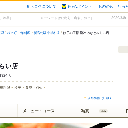
食べログについて
保有Vポイント
予約確認
行っ
）
料理
桜木町 中華料理
新高島駅 中華料理
餃子の王様 龍吟 みなとみらい店
みらい店
1924
人
華料理
餃子
飲茶・点心
店舗情報（詳細）
メニュー・コース
写真
395