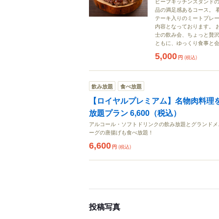
ビーフキッチンスタンドの
品の満足感あるコース。 
テーキ入りのミートプレー
内容となっております。 
士の飲み会、ちょっと贅沢
ともに、ゆっくり食事と
5,000
円
(税込)
飲み放題
食べ放題
【ロイヤルプレミアム】名物肉料理
放題プラン 6,600（税込）
アルコール・ソフトドリンクの飲み放題とグランドメ
ーグの唐揚げも食べ放題！
6,600
円
(税込)
投稿写真