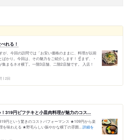
食べれる！
すが、今回の訪問では「お安い価格のままに、料理が以前
とばかり。今回は、その魅力をご紹介します！ ☝️まず、・
が集まるネオ横丁。一階3店舗、二階2店舗です。 入店！
問
2回
319円ビフテキと小皿肉料理が魅力のコス...
319円という驚きのコストパフォーマンス ★109円から楽
を味わえる ★野毛らしい賑やかな横丁の雰囲...
詳細を