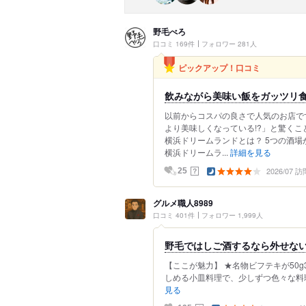
野毛べろ
口コミ 169件
フォロワー 281人
ピックアップ！口コミ
飲みながら美味い飯をガッツリ
以前からコスパの良さで人気のお店で
より美味しくなっている!?」と驚くこ
横浜ドリームランドとは？ 5つの酒場
横浜ドリームラ...
詳細を見る
2026/07 訪
？
25
グルメ職人8989
口コミ 401件
フォロワー 1,999人
野毛ではしご酒するなら外せない！
【ここが魅力】 ★名物ビフテキが50g
しめる小皿料理で、少しずつ色々な料理
見る