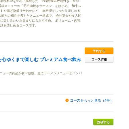
名物料理を中心に構成した、 2時間飲み放題付き・全13
看板メニューの「元祖肉焼きラーメン」をはじめ、 和牛ス
トや揚げ物盛り合わせなど、 肉料理をしっかり楽しめる
お酒との相性を考えたメニュー構成で、 会社宴会や友人同
に楽しみたいお集まりにもおすすめ。 ボリューム・内容
会話を楽しめるコースです。
予約する
を心ゆくまで楽しむ プレミアム食べ飲み
コース詳細
ニューの商品が食べ放題。更にラーメンメニューとハンバ
コース
をもっと見る（4件）
投稿する