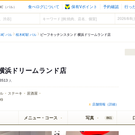
食べログについて
保有Vポイント
予約確認
行っ
木町（バル）
木町 バル
桜木町駅 バル
ビーフキッチンスタンド 横浜ドリームランド店
横浜ドリームランド店
3513
人
ル
ステーキ
居酒屋
99
店舗情報（詳細）
メニュー・コース
写真
861