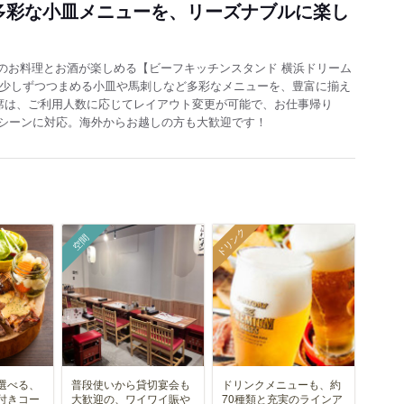
多彩な小皿メニューを、リーズナブルに楽し
のお料理とお酒が楽しめる【ビーフキッチンスタンド 横浜ドリーム
円！少しずつつまめる小皿や馬刺しなど多彩なメニューを、豊富に揃え
席は、ご利用人数に応じてレイアウト変更が可能で、お仕事帰り
るシーンに対応。海外からお越しの方も大歓迎です！
ドリンク
空間
選べる、
普段使いから貸切宴会も
ドリンクメニューも、約
付きコー
大歓迎の、ワイワイ賑や
70種類と充実のラインア