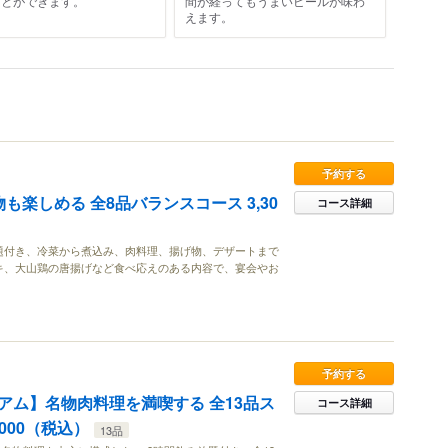
ことができます。
間が経ってもうまいビールが味わ
えます。
予約する
楽しめる 全8品バランスコース 3,30
コース詳細
題付き、冷菜から煮込み、肉料理、揚げ物、デザートまで
キ、大山鶏の唐揚げなど食べ応えのある内容で、宴会やお
予約する
アム】名物肉料理を満喫する 全13品ス
コース詳細
000（税込）
13品