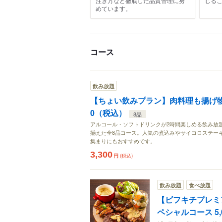
注ぎ方など徹底した品質管理に努
じる
めています。
コース
飲み放題
【ちょい飲みプラン】肉料理も揚げ物も
0（税込）
8品
アルコール・ソフトドリンクが2時間楽しめる飲み放
揃えた全8品コース。人気の煮込みやサイコロステー
集まりにもおすすめです。
3,300
円
(税込)
飲み放題
食べ放題
【ビフキチプレミ
ペシャルコース 5,