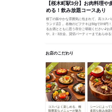
【桜木町駅3分】お肉料理や
める！飲み放題コースあり
横丁の賑やかな雰囲気に包まれて、高コスパ
ランド店】。名物のビフテキは50gで319
るお酒とともに思う存分ご堪能ください♪お
や、2・3次会、貸切パーティーまであらゆ
お店のこだわり
料理
料理
コスパよく楽しめる、種
シーンによって
類豊富なメニューが魅力
多彩な飲み放題