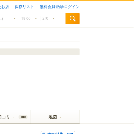
たお店
保存リスト
無料会員登録/ログイン
口コミ
地図
100
ディナーで人数 × 50pt