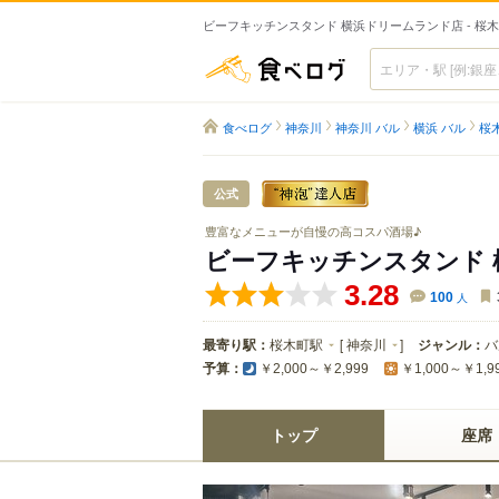
ビーフキッチンスタンド 横浜ドリームランド店 - 桜
食べログ
食べログ
神奈川
神奈川 バル
横浜 バル
桜
公式
豊富なメニューが自慢の高コスパ酒場♪
ビーフキッチンスタンド 
3.28
100
人
最寄り駅：
桜木町駅
[
神奈川
]
ジャンル：
バ
予算：
￥2,000～￥2,999
￥1,000～￥1,9
トップ
座席