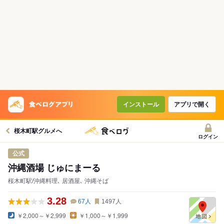
インストール
アプリで開く
桜木町駅グルメへ
ログイン
公式
沖縄酒場 じゅにまーる
桜木町駅/沖縄料理､ 居酒屋､ 沖縄そば
3.28
67
人
1497
人
￥2,000～￥2,999
￥1,000～￥1,999