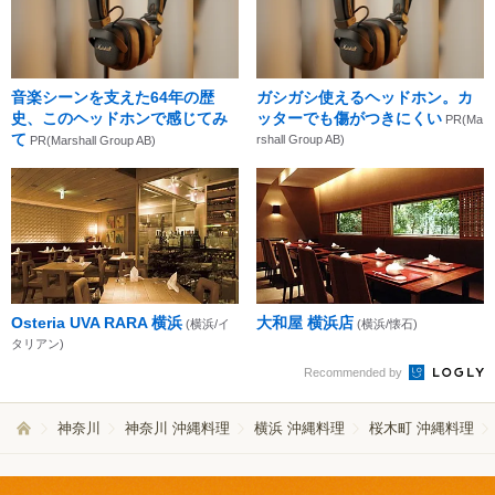
音楽シーンを支えた64年の歴
ガシガシ使えるヘッドホン。カ
史、このヘッドホンで感じてみ
ッターでも傷がつきにくい
PR(Ma
て
rshall Group AB)
PR(Marshall Group AB)
Osteria UVA RARA 横浜
大和屋 横浜店
(横浜/イ
(横浜/懐石)
タリアン)
Recommended by
神奈川
神奈川 沖縄料理
横浜 沖縄料理
桜木町 沖縄料理