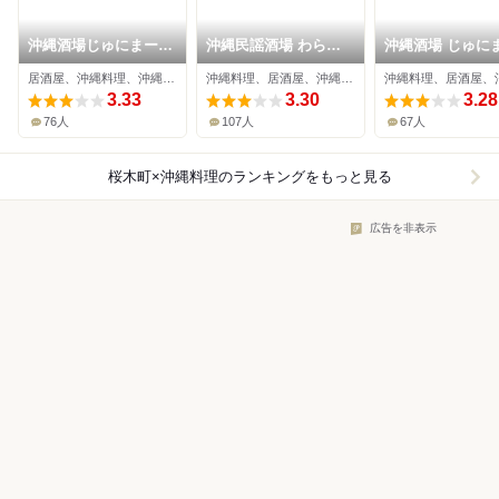
沖縄酒場じゅにまーる
沖縄民謡酒場 わらゆ
沖縄酒場 じゅに
横浜ドリームランド店
ん
る
居酒屋、沖縄料理、沖縄そば
沖縄料理、居酒屋、沖縄そば
3.33
3.30
3.28
76人
107人
67人
桜木町×沖縄料理
のランキングをもっと見る
広告を非表示