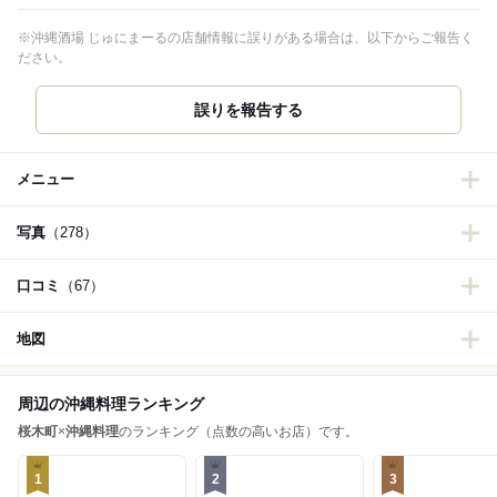
※沖縄酒場 じゅにまーるの店舗情報に誤りがある場合は、以下からご報告く
ださい。
誤りを報告する
メニュー
写真
（278）
口コミ
（67）
地図
周辺の沖縄料理ランキング
桜木町
×
沖縄料理
のランキング（点数の高いお店）です。
1
2
3