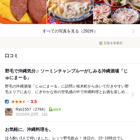
すべての写真を見る（292件）
広告を非表示
口コミ
野毛で沖縄気分♫ ソーミンチャンプルーがしみる沖縄酒場「じ
ゅにまーる」
野毛の沖縄酒場「じゅにまーる」に訪問♫ 桜木町から歩いて行きやすい野
毛エリアにあり、にぎやかな街の空気感の中で沖縄料理とお酒を楽しめる
お店！ 野毛らしい気軽さがありつつ...
3.5
Dinner:
Ryo1557
（2784）
2026/06 訪問
1回
お気軽に、沖縄料理を。
ほろ酔い3人で伺いました。レッツ野毛飲み！ 休日の、15~16時台でし