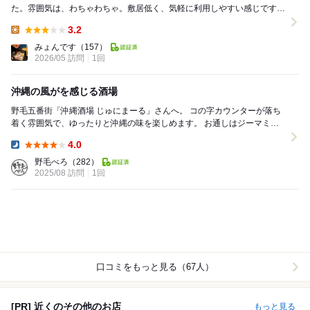
た。雰囲気は、わちゃわちゃ。敷居低く、気軽に利用しやすい感じです。
数軒目だったので、お酒メイン、フードは...
3.2
Lunch:
みょんです
（157）
2026/05 訪問
1回
沖縄の風がを感じる酒場
野毛五番街「沖縄酒場 じゅにまーる」さんへ。 コの字カウンターが落ち
着く雰囲気で、ゆったりと沖縄の味を楽しめます。 お通しはジーマミー
豆腐。これがお通しなんて贅沢です。 ...
4.0
Dinner:
野毛べろ
（282）
2025/08 訪問
1回
口コミをもっと見る（67人）
[PR] 近くのその他のお店
もっと見る