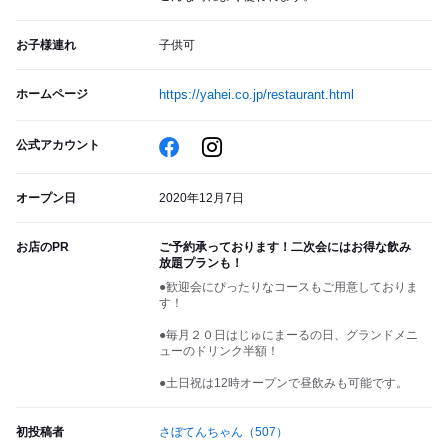
お子様連れ
子供可
ホームページ
https://yahei.co.jp/restaurant.html
公式アカウント
オープン日
2020年12月7日
お店のPR
ご予約承っております！二次会にはお得な飲み
放題プランも！
●歓迎会にぴったりなコースもご用意しておりま
す！
●毎月２０日はじゅにまーるの日、グランドメニ
ューのドリンク半額！
●土日祝は12時オープンで昼飲みも可能です。
初投稿者
さぼてんちゃん
（507）