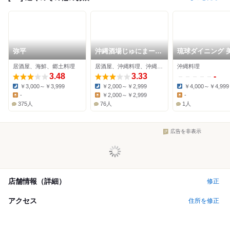
弥平
沖縄酒場じゅにまーる
琉球ダイニング 
横浜ドリームランド店
月 桜木町
居酒屋、海鮮、郷土料理
居酒屋、沖縄料理、沖縄そば
沖縄料理
3.48
3.33
-
￥3,000～￥3,999
￥2,000～￥2,999
￥4,000～￥4,999
Dinner:
Dinner:
Dinner:
-
￥2,000～￥2,999
-
Lunch:
Lunch:
Lunch:
375人
76人
1人
広告を非表示
店舗情報（詳細）
修正
アクセス
住所を修正