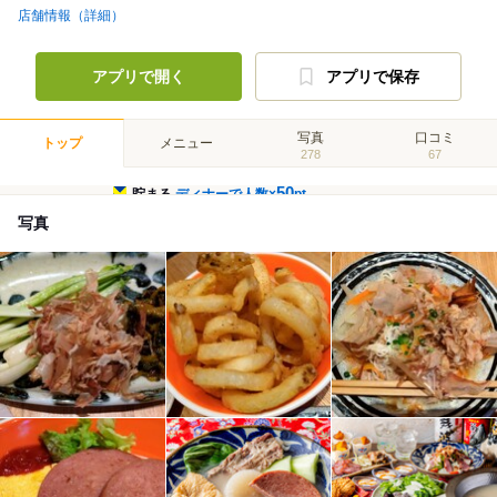
店舗情報（詳細）
アプリで開く
アプリで保存
写真
口コミ
トップ
メニュー
278
67
50
貯まる
ディナーで人数×
pt
写真