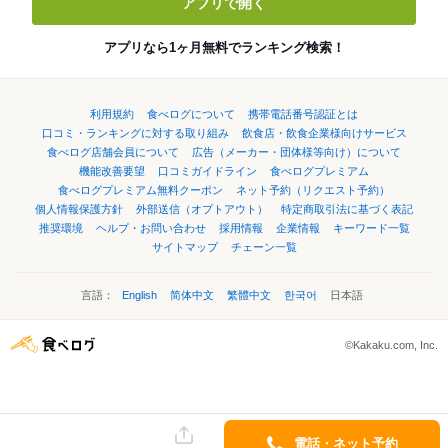
アプリで開く
アプリなら1ヶ月無料でランキング検索！
利用規約
食べログについて
携帯電話番号認証とは
口コミ・ランキングに対する取り組み
飲食店・飲食企業様向けサービス
食べログ店舗会員について
広告（メーカー・団体様等向け）について
機能改善要望
口コミガイドライン
食べログプレミアム
食べログプレミアム無料クーポン
ネット予約（リクエスト予約）
個人情報保護方針
外部送信（オプトアウト）
特定商取引法に基づく表記
推奨環境
ヘルプ・お問い合わせ
採用情報
企業情報
キーワード一覧
サイトマップ
チェーン一覧
言語：
English
简体中文
繁體中文
한국어
日本語
©Kakaku.com, Inc.
電話・ネット予約