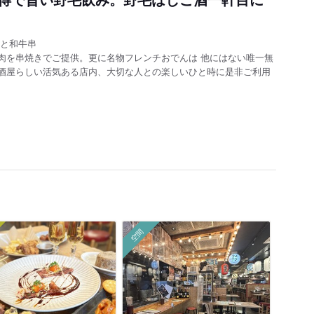
根と和牛串
肉を串焼きでご提供。更に名物フレンチおでんは 他にはない唯一無
酒屋らしい活気ある店内、大切な人との楽しいひと時に是非ご利用
空間