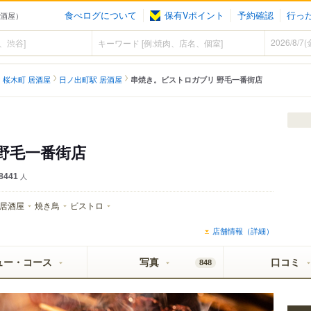
食べログについて
保有Vポイント
予約確認
行っ
居酒屋）
桜木町 居酒屋
日ノ出町駅 居酒屋
串焼き。ビストロガブリ 野毛一番街店
イ SUPER COLD認定店
野毛一番街店
8441
人
居酒屋
焼き鳥
ビストロ
店舗情報（詳細）
ュー・コース
写真
口コミ
848