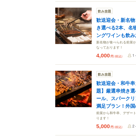
飲み放題
歓送迎会・新名物
き選べる2本、名
ングワインも飲み
新名物が食べられる前菜
なっております！
4,000
1
円
(税込)
飲み放題
歓送迎会・和牛串
題】厳選串焼き選
ール、スパークリ
満足プラン！外国
前菜から和牛串、デザー
ります！
5,000
2
円
(税込)