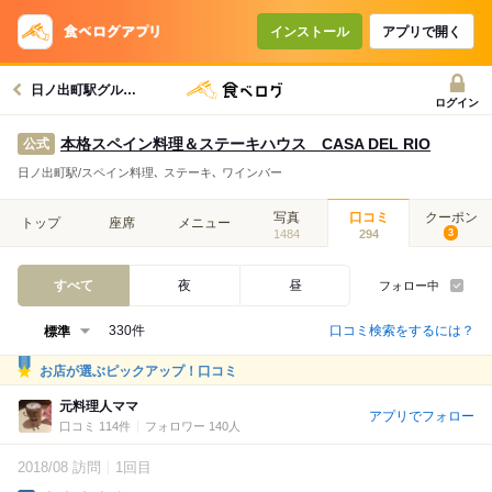
インストール
アプリで開く
日ノ出町駅グルメへ
ログイン
本格スペイン料理＆ステーキハウス CASA DEL RIO
公式
日ノ出町駅/スペイン料理､ ステーキ､ ワインバー
写真
口コミ
クーポン
トップ
座席
メニュー
1484
294
3
すべて
夜
昼
フォロー中
口コミ検索をするには？
330件
お店が選ぶピックアップ！口コミ
元料理人ママ
アプリでフォロー
口コミ 114件
フォロワー 140人
2018/08 訪問
1回目