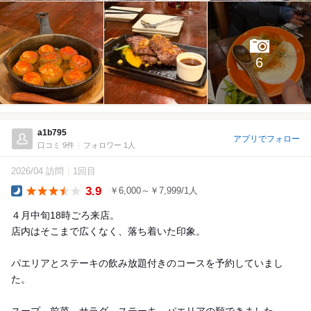
6
a1b795
アプリでフォロー
口コミ 9件
フォロワー 1人
2026/04 訪問
1回目
3.9
￥6,000～￥7,999/1人
Dinner
４月中旬18時ごろ来店。
店内はそこまで広くなく、落ち着いた印象。
パエリアとステーキの飲み放題付きのコースを予約していまし
た。