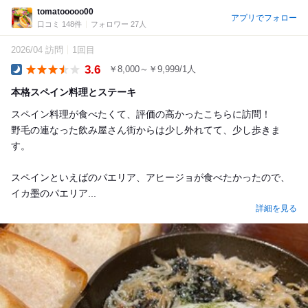
tomatooooo00
アプリでフォロー
口コミ 148件
フォロワー 27人
2026/04 訪問
1回目
3.6
￥8,000～￥9,999/1人
Dinner
本格スペイン料理とステーキ
スペイン料理が食べたくて、評価の高かったこちらに訪問！
野毛の連なった飲み屋さん街からは少し外れてて、少し歩きま
す。
スペインといえばのパエリア、アヒージョが食べたかったので、
イカ墨のパエリア...
詳細を見る