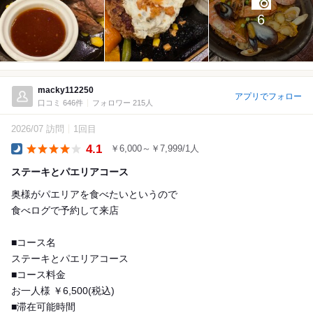
6
macky112250
アプリでフォロー
口コミ 646件
フォロワー 215人
2026/07 訪問
1回目
4.1
￥6,000～￥7,999/1人
Dinner
ステーキとパエリアコース
奥様がパエリアを食べたいというので
食べログで予約して来店
■コース名
ステーキとパエリアコース
■コース料金
お一人様 ￥6,500(税込)
■滞在可能時間