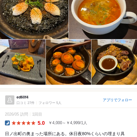
ed60f4
アプリでフォロー
口コミ 27件
フォロワー 5人
2026/05 訪問
1回目
5.0
￥4,000～￥4,999/1人
Dinner
日ノ出町の奥まった場所にある。休日夜80%くらいの埋まり具