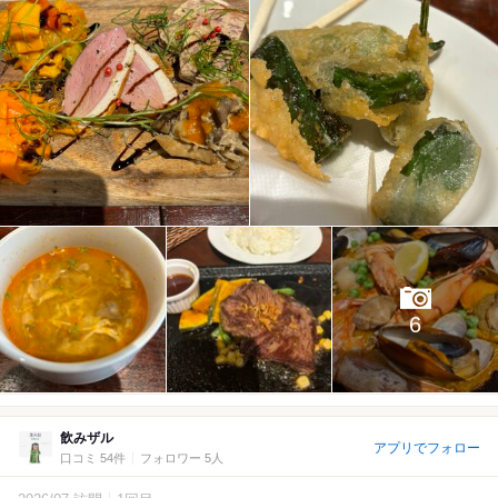
6
飲みザル
アプリでフォロー
口コミ 54件
フォロワー 5人