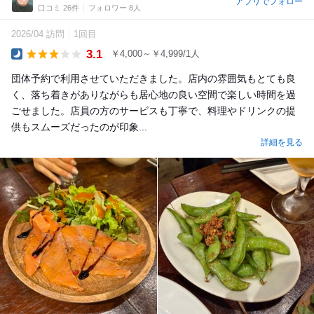
アプリでフォロー
口コミ 26件
フォロワー 8人
2026/04 訪問
1回目
3.1
￥4,000～￥4,999/1人
Dinner
団体予約で利用させていただきました。店内の雰囲気もとても良
く、落ち着きがありながらも居心地の良い空間で楽しい時間を過
ごせました。店員の方のサービスも丁寧で、料理やドリンクの提
供もスムーズだったのが印象...
詳細を見る