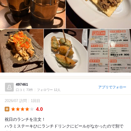
497461
アプリでフォロー
口コミ 73件
フォロワー 12人
2026/07 訪問
1回目
4.0
Lunch
祝日のランチを注文！
ハラミステーキひにランチドリンクにビールがなかったので別で