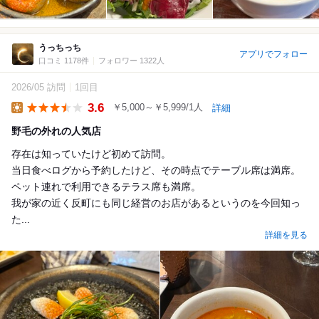
うっちっち
アプリでフォロー
口コミ 1178件
フォロワー 1322人
2026/05 訪問
1回目
3.6
￥5,000～￥5,999/1人
詳細
Lunch
野毛の外れの人気店
存在は知っていたけど初めて訪問。
当日食べログから予約したけど、その時点でテーブル席は満席。
ペット連れで利用できるテラス席も満席。
我が家の近く反町にも同じ経営のお店があるというのを今回知っ
た...
詳細を見る