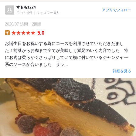
すもも1224
アプリでフォロー
口コミ 9件
フォロワー 0人
2026/07 訪問
2回目
5.0
Lunch
お誕生日をお祝いする為にコースを利用させていただきたまし
た！前菜からお肉まで全てが美味しく満足のいく内容でした 特
にお肉は柔らかくさっぱりしていて横に付いているジャンジャー
系のソースが合いました サラ...
詳細を見る