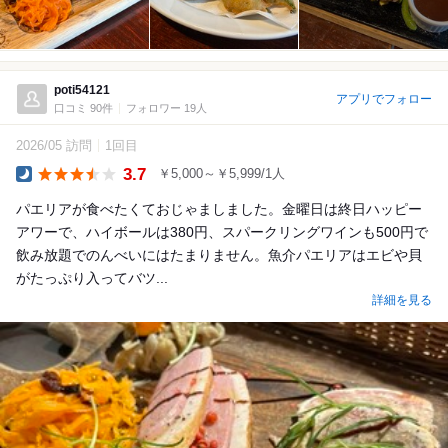
poti54121
アプリでフォロー
口コミ 90件
フォロワー 19人
2026/05 訪問
1回目
3.7
￥5,000～￥5,999/1人
Dinner
パエリアが食べたくておじゃましました。金曜日は終日ハッピー
アワーで、ハイボールは380円、スパークリングワインも500円で
飲み放題でのんべいにはたまりません。魚介パエリアはエビや貝
がたっぷり入ってバツ...
詳細を見る