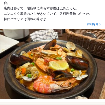
合。
店内は静かで、場所柄に寄らず客層は広めだった。
ニンニクや海鮮のだしがきいていて、各料理美味しかった。
特にパエリアは回線の味がよ...
詳細を見る