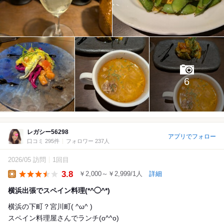
6
レガシー56298
アプリでフォロー
口コミ 295件
フォロワー 237人
2026/05 訪問
1回目
3.8
￥2,000～￥2,999/1人
詳細
Lunch
横浜出張でスペイン料理(*^◯^*)
横浜の下町？宮川町( ^ω^ )
スペイン料理屋さんでランチ(o^^o)