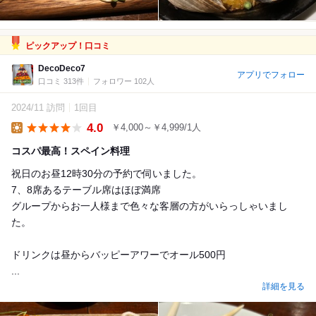
ピックアップ！口コミ
DecoDeco7
アプリでフォロー
口コミ 313件
フォロワー 102人
2024/11 訪問
1回目
4.0
￥4,000～￥4,999/1人
Lunch
コスパ最高！スペイン料理
祝日のお昼12時30分の予約で伺いました。
7、8席あるテーブル席はほぼ満席
グループからお一人様まで色々な客層の方がいらっしゃいまし
た。
ドリンクは昼からバッピーアワーでオール500円
...
詳細を見る