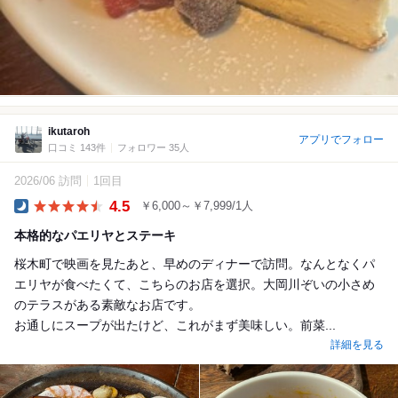
ikutaroh
アプリでフォロー
口コミ 143件
フォロワー 35人
2026/06 訪問
1回目
4.5
￥6,000～￥7,999/1人
Dinner
本格的なパエリヤとステーキ
桜木町で映画を見たあと、早めのディナーで訪問。なんとなくパ
エリヤが食べたくて、こちらのお店を選択。大岡川ぞいの小さめ
のテラスがある素敵なお店です。
お通しにスープが出たけど、これがまず美味しい。前菜...
詳細を見る