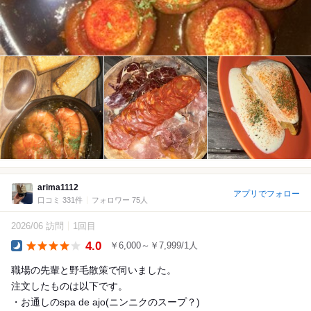
arima1112
アプリでフォロー
口コミ 331件
フォロワー 75人
2026/06 訪問
1回目
4.0
￥6,000～￥7,999/1人
Dinner
職場の先輩と野毛散策で伺いました。
注文したものは以下です。
・お通しのspa de ajo(ニンニクのスープ？)