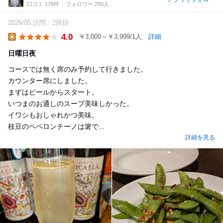
口コミ 178件
フォロワー 290人
2026/05 訪問
2回目
4.0
￥3,000～￥3,999/1人
詳細
Lunch
日曜日夜
コースでは無く席のみ予約して行きました。
カウンター席にしました。
まずはビールからスタート。
いつまのお通しのスープ美味しかった。
イワシもおしゃれかつ美味。
枝豆のペペロンチーノは箸で...
詳細を見る