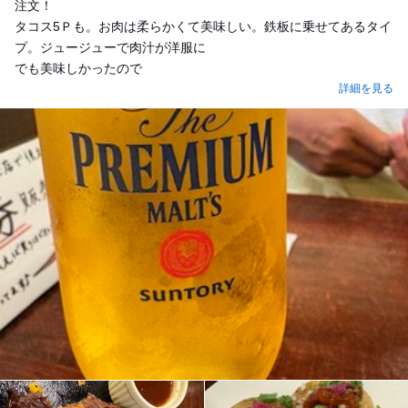
注文！
タコス5Ｐも。お肉は柔らかくて美味しい。鉄板に乗せてあるタイ
プ。ジュージューで肉汁が洋服に
でも美味しかったので
詳細を見る