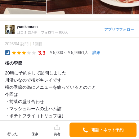
yumiemonn
アプリでフォロー
口コミ 214件
フォロワー 800人
2026/04 訪問
1回目
3.3
￥5,000～￥5,999/1人
詳細
Dinner
桜の季節
20時に予約をして訪問しました
川沿いなので桜がキレイです
桜の季節の為にメニューを絞っているとのこと
今回は
・前菜の盛り合わせ
・マッシュルームの生ハム詰
・ポテトフライ（トリュフ塩）...
詳細を見る
電話・ネット予約
行った
保存
共有