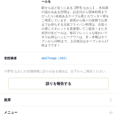
ールを
駅からほど近くにある【野毛 なおじ】。木目調
の温かみある空間は、記念日から団体利用まで
ぴったり♪余裕あるテーブル席とカウンター席を
ご用意しています。厨房から熱々の状態でお席
までお持ちする元祖フライパン料理は、石造り
の席にスキレットを直接置いてご提供！また大
好評の生ビールは、毎日フレッシュな味わいで
す◎お得なハッピーアワーは、月～木曜はオー
プンから19時まで、土日祝日はオープンから17
時までです！
初投稿者
aki27noge
（342）
※野毛 なおじの店舗情報に誤りがある場合は、以下からご報告ください。
誤りを報告する
座席
メニュー