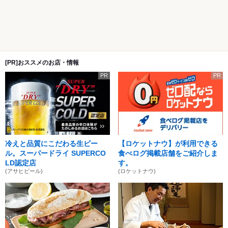
[PR]おススメのお店・情報
PR
PR
冷えと品質にこだわる生ビー
【ロケットナウ】が利用できる
ル。スーパードライ SUPERCO
食べログ掲載店舗をご紹介しま
LD認定店
す。
(アサヒビール)
(ロケットナウ)