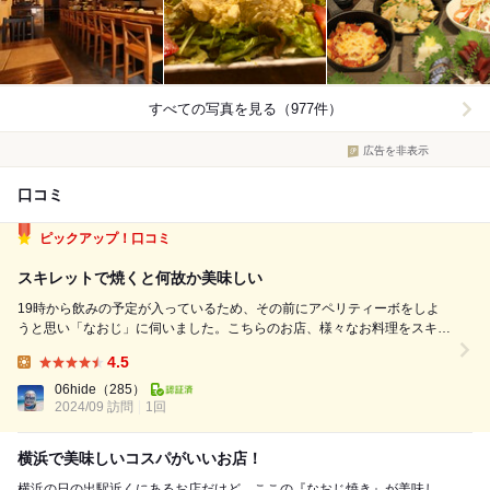
すべての写真を見る（977件）
広告を非表示
口コミ
ピックアップ！口コミ
スキレットで焼くと何故か美味しい
19時から飲みの予定が入っているため、その前にアペリティーボをしよ
うと思い「なおじ」に伺いました。こちらのお店、様々なお料理をスキレ
ットで焼いてから提供してくれます。金曜日の夜しかも人気店のため、グ
4.5
ループのお客さんは予約なしだと入店できない様子で何組かは2号店（野
Lunch:
毛酒場 もじゅうろう）に案内されてい...
06hide
（285）
2024/09 訪問
1回
横浜で美味しいコスパがいいお店！
横浜の日の出駅近くにあるお店だけど、ここの『なおじ焼き』が美味し