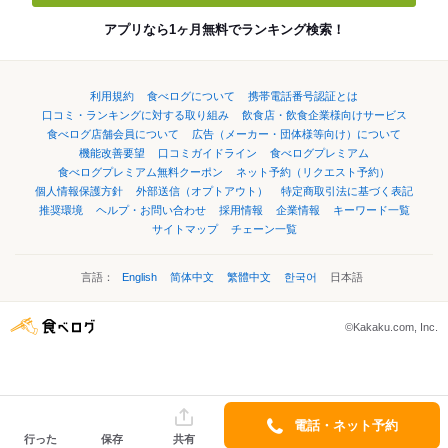
アプリなら1ヶ月無料でランキング検索！
利用規約
食べログについて
携帯電話番号認証とは
口コミ・ランキングに対する取り組み
飲食店・飲食企業様向けサービス
食べログ店舗会員について
広告（メーカー・団体様等向け）について
機能改善要望
口コミガイドライン
食べログプレミアム
食べログプレミアム無料クーポン
ネット予約（リクエスト予約）
個人情報保護方針
外部送信（オプトアウト）
特定商取引法に基づく表記
推奨環境
ヘルプ・お問い合わせ
採用情報
企業情報
キーワード一覧
サイトマップ
チェーン一覧
言語：
English
简体中文
繁體中文
한국어
日本語
©Kakaku.com, Inc.
電話・ネット予約
行った
保存
共有