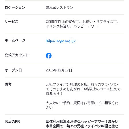
ロケーション
隠れ家レストラン
サービス
2時間半以上の宴会可、お祝い・サプライズ可、
ドリンク持込可、ハッピーアワー
ホームページ
http://nogenaoji.jp
公式アカウント
オープン日
2015年12月17日
備考
元祖フライパン料理のお店。熱々のフライパン
でそのままめしあがれ！4名以上のコース注文で
特典あり！
大人数のご予約、貸切はお電話にてご相談くだ
さい
お店のPR
団体利用歓迎＆お得なハッピーアワー！温かい
木目空間で、熱々の元祖フライパン料理と生ビ