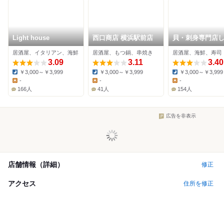
Light house
西口商店 横浜駅前店
貝・刺身専門店
ら 花咲町
居酒屋、イタリアン、海鮮
居酒屋、もつ鍋、串焼き
居酒屋、海鮮、寿司
3.09
3.11
3.40
￥3,000～￥3,999
￥3,000～￥3,999
￥3,000～￥3,999
Dinner:
Dinner:
Dinner:
-
-
-
Lunch:
Lunch:
Lunch:
166人
41人
154人
広告を非表示
店舗情報（詳細）
修正
アクセス
住所を修正