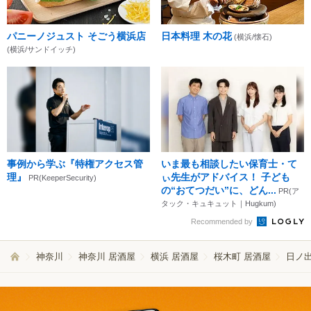
パニーノジュスト そごう横浜店
日本料理 木の花
(横浜/懐石)
(横浜/サンドイッチ)
事例から学ぶ『特権アクセス管
いま最も相談したい保育士・て
理』
ぃ先生がアドバイス！ 子ども
PR(KeeperSecurity)
の“おてつだい”に、どん...
PR(ア
タック・キュキュット｜Hugkum)
Recommended by
神奈川
神奈川 居酒屋
横浜 居酒屋
桜木町 居酒屋
日ノ出