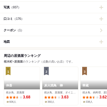
写真
（937）
口コミ
（176）
クーポン
（1）
地図
周辺の居酒屋ランキング
桜木町
×
居酒屋
のランキング（点数の高いお店）です。
1
2
3
伸喜
炭火焼鳥 榊
華蔵
焼き鳥、居酒屋
焼き鳥、居酒屋、ダイニングバー
焼き鳥、肉料理、居
3.68
3.63
3.62
606人
360人
338人