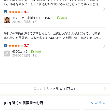
い。小さな鉄板にふわふわ卵をひいて食べるんだけどレアで食べると旨
い！！！！ そしてコスパがいい。なんという！！！ ...
4.1
Dinner:
エンリケ（小川えり）
（19602）
2026/08 訪問
1回
平日の20時頃に6名で訪問しました。店内はお客さんがまばらで、比較的
落ち着いた雰囲気。人数が多くてもゆったりと利用でき、会話を楽しみな
がら食事ができました。 まず印象に残ったのが...
3.7
Dinner:
d3001e
（5）
2026/06 訪問
1回
口コミをもっと見る（176人）
[PR] 近くの居酒屋のお店
もっと見る