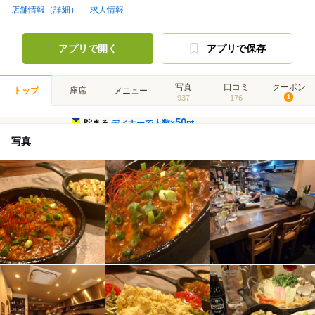
店舗情報（詳細）
求人情報
アプリで開く
アプリで保存
写真
口コミ
クーポン
トップ
座席
メニュー
937
176
1
50
貯まる
ディナーで人数×
pt
写真