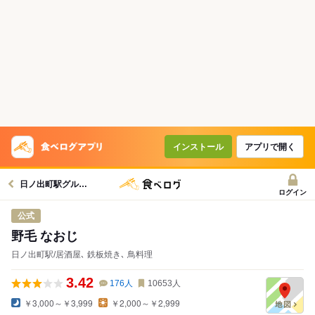
コースで使えるクーポン
戻る
クーポンを利用せず予約する
インストール
アプリで開く
日ノ出町駅グルメへ
ログイン
公式
野毛 なおじ
日ノ出町駅/居酒屋､ 鉄板焼き､ 鳥料理
3.42
176
人
10653
人
￥3,000～￥3,999
￥2,000～￥2,999