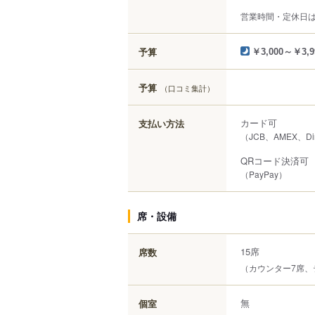
営業時間・定休日
予算
￥3,000～￥3,9
予算
（口コミ集計）
カード可
支払い方法
（JCB、AMEX、Di
QRコード決済可
（PayPay）
席・設備
15席
席数
（カウンター7席、
無
個室