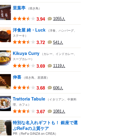
里葉亭
（焼き鳥）
3.94
1055
人
洋食屋 綺・Luck
（洋食、ハンバーグ、
ステーキ）
3.72
541
人
Kikuya Curry
（カレー、インドカレー、
スープカレー）
3.69
1119
人
伸喜
（焼き鳥、居酒屋）
3.68
606
人
Trattoria Tabule
（イタリアン、中東料
理、カフェ）
3.67
1081
人
特別な名入れギフトも！ 銀座で選
ぶReFaの上質ケア
PR（ReFa GINZA on CREA）