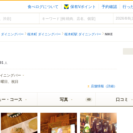
食べログについて
保有Vポイント
予約確認
行っ
 ダイニングバー
桜木町 ダイニングバー
桜木町駅 ダイニングバー
NIKE
91
人
イニングバー
日曜日、祝日
店舗情報（詳細）
ュー・コース
写真
口コミ
49