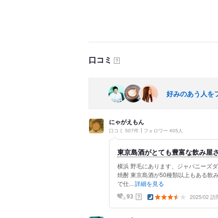
口コミ
？
好みのあう人を
にゃがえもん
口コミ 507件
フォロワー 405人
東京島酒がとても豊富な飲み屋
横浜 野毛にあります、ジャパニーズ
焼酎 東京島酒が50種類以上もある
で仕...
詳細を見る
2025/02 訪
？
93