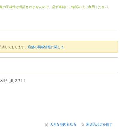
報の正確性は保証されませんので、必ず事前にご確認の上ご利用ください。
閉店しております。
店舗の掲載情報に関して
区
野毛町
2-74-1
大きな地図を見る
周辺のお店を探す