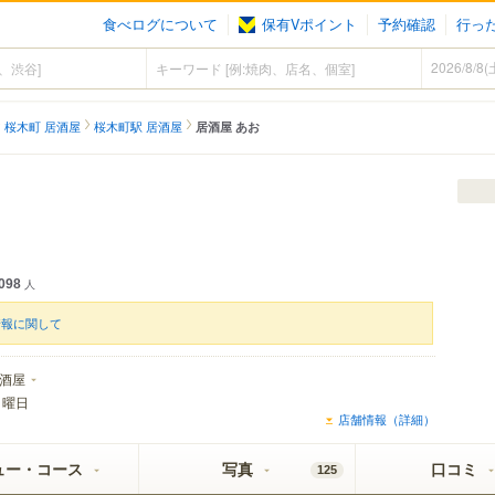
食べログについて
保有Vポイント
予約確認
行っ
桜木町 居酒屋
桜木町駅 居酒屋
居酒屋 あお
098
人
情報に関して
酒屋
月曜日
店舗情報（詳細）
ュー・コース
写真
口コミ
125