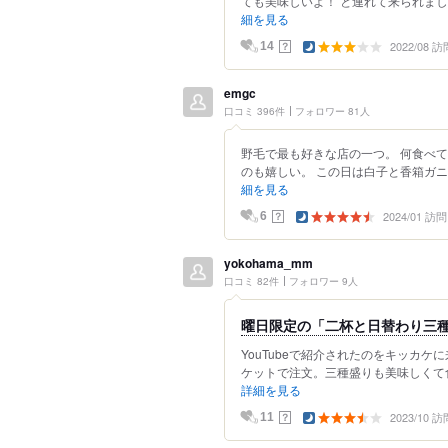
ても美味しいよ！ と連れて来られまし
細を見る
2022/08 訪
？
14
emgc
口コミ 396件
フォロワー 81人
野毛で最も好きな店の一つ。 何食べ
のも嬉しい。 この日は白子と香箱ガニ
細を見る
2024/01 訪問
？
6
yokohama_mm
口コミ 82件
フォロワー 9人
曜日限定の「二杯と日替わり三
YouTubeで紹介されたのをキッカケ
ケットで注文。三種盛りも美味しくて食
詳細を見る
2023/10 訪
？
11