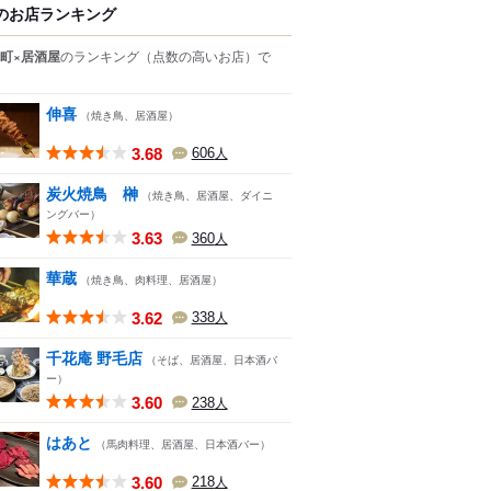
のお店ランキング
町×居酒屋
のランキング
（点数の高いお店）
で
伸喜
（焼き鳥、居酒屋）
3.68
606
人
炭火焼鳥 榊
（焼き鳥、居酒屋、ダイニ
ングバー）
3.63
360
人
華蔵
（焼き鳥、肉料理、居酒屋）
3.62
338
人
千花庵 野毛店
（そば、居酒屋、日本酒バ
ー）
3.60
238
人
はあと
（馬肉料理、居酒屋、日本酒バー）
3.60
218
人