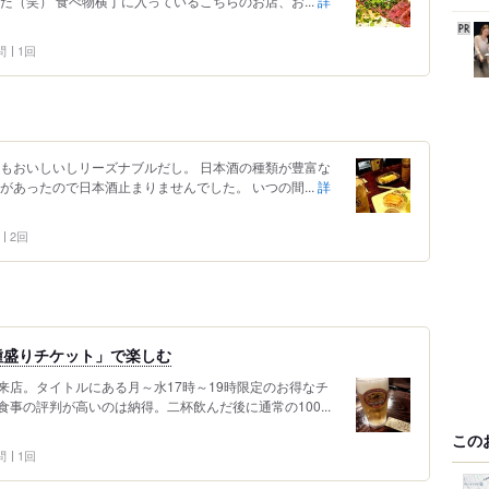
た（笑） 食べ物横丁に入っているこちらのお店、お...
詳
問
1回
てもおいしいしリーズナブルだし。 日本酒の種類が豊富な
があったので日本酒止まりませんでした。 いつの間...
詳
2回
種盛りチケット」で楽しむ
に来店。タイトルにある月～水17時～19時限定のお得なチ
事の評判が高いのは納得。二杯飲んだ後に通常の100...
この
問
1回