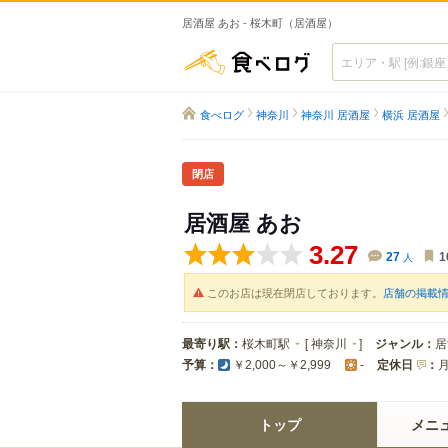
居酒屋 あお - 桜木町（居酒屋）
食べログ
食べログ
神奈川
神奈川 居酒屋
横浜 居酒屋
閉店
居酒屋 あお
3.27
27
人
1
このお店は現在閉店しております。
店舗の掲載
最寄り駅：
桜木町駅
[
神奈川
]
ジャンル：
居
予算：
定休日
：
￥2,000～￥2,999
-
トップ
メニ