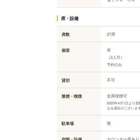
席・設備
27席
席数
有
個室
（2人可）
予約のみ
不可
貸切
全席喫煙可
禁煙・喫煙
2020年4月1日よ
なる場合がございま
無
駐車場
カウンター席あり
空間・設備