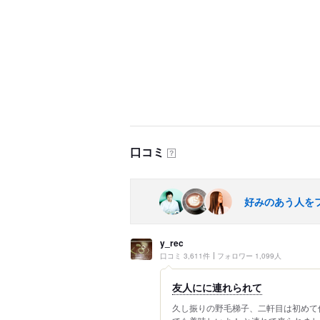
口コミ
？
好みのあう人を
y_rec
口コミ 3,611件
フォロワー 1,099人
友人にに連れられて
久し振りの野毛梯子、二軒目は初めて