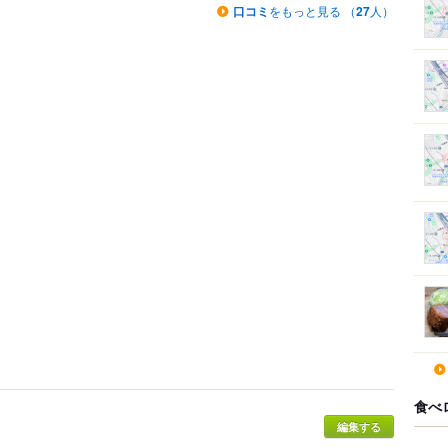
口コミ
をもっと見る （
27
人）
食べ
編集する