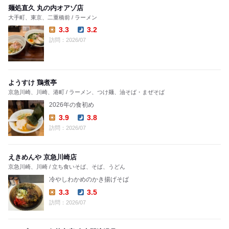
麺処直久 丸の内オアゾ店
大手町、東京、二重橋前 / ラーメン
3.3
3.2
Lunch:
Dinner:
訪問：2026/07
ようすけ 鶏煮亭
京急川崎、川崎、港町 / ラーメン、つけ麺、油そば・まぜそば
2026年の食初め
3.9
3.8
Lunch:
Dinner:
訪問：2026/07
えきめんや 京急川崎店
京急川崎、川崎 / 立ち食いそば、そば、うどん
冷やしわかめのかき揚げそば
3.3
3.5
Lunch:
Dinner:
訪問：2026/07