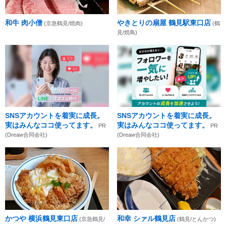
和牛 肉小僧
やきとりの扇屋 鶴見駅東口店
(京急鶴見/焼肉)
(鶴
見/焼鳥)
SNSアカウントを着実に成長。
SNSアカウントを着実に成長。
実はみんなココ使ってます。
実はみんなココ使ってます。
PR
PR
(Dreaw合同会社)
(Dreaw合同会社)
かつや 横浜鶴見東口店
和幸 シァル鶴見店
(京急鶴見/
(鶴見/とんかつ)