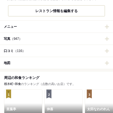
レストラン情報を編集する
メニュー
写真
（947）
口コミ
（116）
地図
周辺の和食ランキング
桜木町
×
和食
のランキング（点数の高いお店）です。
1
2
3
里葉亭
伸喜
太田なわのれん