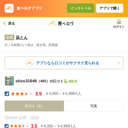
インストール
アプリで開く
戻る
ログイン
浜とん
公式
日ノ出町駅/もつ焼き､ 焼き鳥､ 居酒屋
アプリなら口コミがサクサク見られる
shiro31646
（465）の口コミ
認証済
3.5
￥4,000～￥4,999/1人
Dinner
口コミ（1）
写真
2026/05 訪問
1回目
3.5
￥4,000～￥4,999/1人