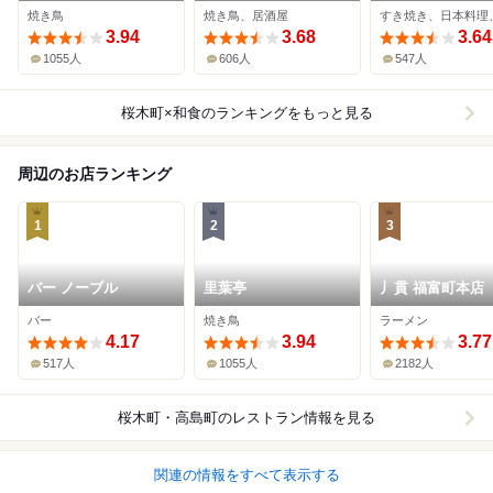
焼き鳥
焼き鳥、居酒屋
3.94
3.68
3.64
1055人
606人
547人
桜木町×和食
のランキングをもっと見る
周辺のお店ランキング
1
2
3
バー ノーブル
里葉亭
丿貫 福富町本店
バー
焼き鳥
ラーメン
4.17
3.94
3.77
517人
1055人
2182人
桜木町・高島町
のレストラン情報を見る
関連の情報をすべて表示する