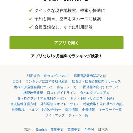
クイックな現在地検索。検索が快適に
予約も簡単。空席をスムーズに検索
会員登録なし。すぐに利用開始
アプリで開く
アプリなら1ヶ月無料でランキング検索！
利用規約
食べログについて
携帯電話番号認証とは
口コミ・ランキングに対する取り組み
飲食店・飲食企業様向けサービス
食べログ店舗会員について
広告（メーカー・団体様等向け）について
機能改善要望
口コミガイドライン
食べログプレミアム
食べログプレミアム無料クーポン
ネット予約（リクエスト予約）
個人情報保護方針
外部送信（オプトアウト）
特定商取引法に基づく表記
推奨環境
ヘルプ・お問い合わせ
採用情報
企業情報
キーワード一覧
サイトマップ
チェーン一覧
言語：
English
简体中文
繁體中文
한국어
日本語