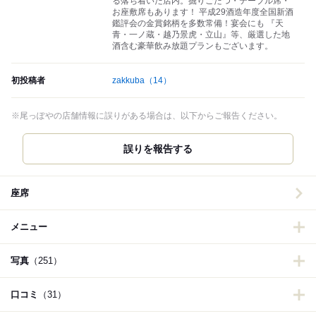
る落ち着いた店内。掘りごたつ・テーブル席・
お座敷席もあります！ 平成29酒造年度全国新酒
鑑評会の金賞銘柄を多数常備！宴会にも 『天
青・一ノ蔵・越乃景虎・立山』等、厳選した地
酒含む豪華飲み放題プランもございます。
初投稿者
zakkuba
（14）
※尾っぽやの店舗情報に誤りがある場合は、以下からご報告ください。
誤りを報告する
座席
メニュー
写真
（251）
口コミ
（31）