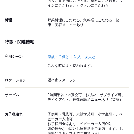
あり、日本酒にこだわる、焼酎にこだわる、ワ
インにこだわる、カクテルにこだわる
料理
野菜料理にこだわる、魚料理にこだわる、健
康・美容メニューあり
特徴・関連情報
利用シーン
家族・子供と
知人・友人と
こんな時によく使われます。
ロケーション
隠れ家レストラン
サービス
2時間半以上の宴会可、お祝い・サプライズ可、
テイクアウト、複数言語メニューあり（英語）
お子様連れ
子供可（乳児可、未就学児可、小学生可）、ベ
ビーカー入店可
お子様用食器あり。ベビーカー入店OK。
煙の届かない広いお座敷席をご案内します。お
気軽にスタッフまでご相談下さい。