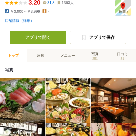
3.20
31
人
1363
人
￥3,000～￥3,999
-
店舗情報（詳細）
アプリで開く
アプリで保存
写真
口コミ
トップ
座席
メニュー
251
31
写真