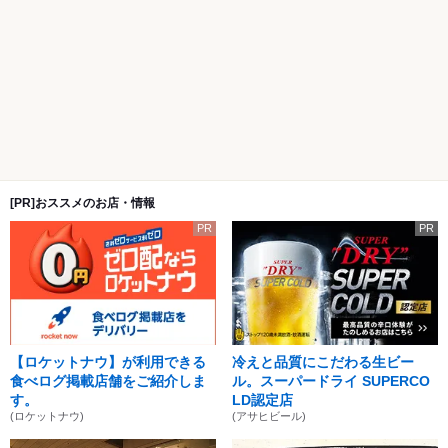
[PR]おススメのお店・情報
PR
PR
【ロケットナウ】が利用できる
冷えと品質にこだわる生ビー
食べログ掲載店舗をご紹介しま
ル。スーパードライ SUPERCO
す。
LD認定店
(ロケットナウ)
(アサヒビール)