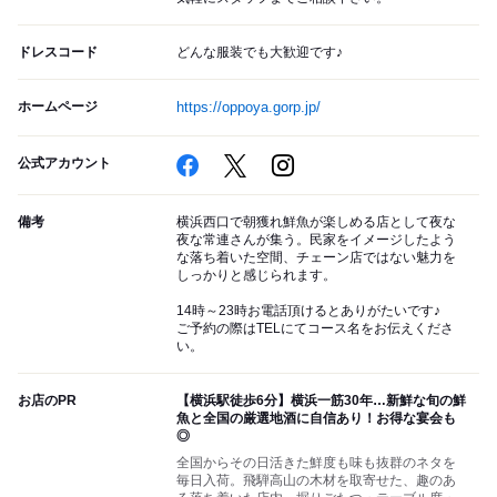
ドレスコード
どんな服装でも大歓迎です♪
ホームページ
https://oppoya.gorp.jp/
公式アカウント
備考
横浜西口で朝獲れ鮮魚が楽しめる店として夜な
夜な常連さんが集う。民家をイメージしたよう
な落ち着いた空間、チェーン店ではない魅力を
しっかりと感じられます。
14時～23時お電話頂けるとありがたいです♪
ご予約の際はTELにてコース名をお伝えくださ
い。
お店のPR
【横浜駅徒歩6分】横浜一筋30年…新鮮な旬の鮮
魚と全国の厳選地酒に自信あり！お得な宴会も
◎
全国からその日活きた鮮度も味も抜群のネタを
毎日入荷。飛騨高山の木材を取寄せた、趣のあ