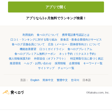
アプリで開く
アプリなら1ヶ月無料でランキング検索！
利用規約
食べログについて
携帯電話番号認証とは
口コミ・ランキングに対する取り組み
飲食店・飲食企業様向けサービス
食べログ店舗会員について
広告（メーカー・団体様等向け）について
機能改善要望
口コミガイドライン
食べログプレミアム
食べログプレミアム無料クーポン
ネット予約（リクエスト予約）
個人情報保護方針
外部送信（オプトアウト）
特定商取引法に基づく表記
推奨環境
ヘルプ・お問い合わせ
採用情報
企業情報
キーワード一覧
サイトマップ
チェーン一覧
言語：
English
简体中文
繁體中文
한국어
日本語
©Kakaku.com, Inc.