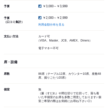
￥3,000～￥3,999
予算
￥2,000～￥2,999
予算
（口コミ集計）
利用金額分布を見る
支払い方法
カード可
（VISA、Master、JCB、AMEX、Diners）
電子マネー不可
席・設備
席数
86席（テーブル12席、カウンター10席、座敷48
席、掘りごたつ20席）
個室
無
（簾（すだれ）や間仕切りで仕切って、落ち着
いた半個室のお席を多数ご用意しております♪ 個
室ご希望の際はお気軽にお尋ね下さい◎）