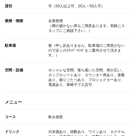
貸切
可（50人以上可、20人～50人可）
禁煙・喫煙
全席禁煙
（煙の届かない席もご用意あります。気軽にス
タッフにご相談下さい。）
駐車場
無（申し訳ありません。駐車場のご用意がない
ので近くのｺｲﾝﾊﾟｰｷﾝｸﾞをご案内させて頂きま
す。）
空間・設備
オシャレな空間、落ち着いた空間、席が広い、
カップルシートあり、カウンター席あり、座敷
あり、掘りごたつあり、プロジェクターあり、
電源あり、車椅子で入店可
メニュー
コース
飲み放題
ドリンク
日本酒あり、焼酎あり、ワインあり、カクテル