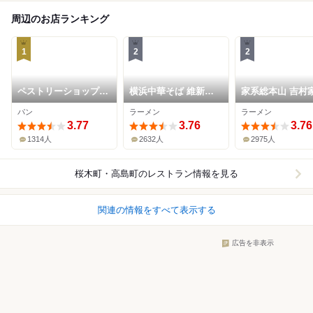
周辺のお店ランキング
1
2
2
ペストリーショップ
横浜中華そば 維新商
家系総本山 吉村
ドーレ (横浜ベイシェ
店 本店
パン
ラーメン
ラーメン
ラトン ホテル&タワー
ズ)
3.77
3.76
3.76
1314人
2632人
2975人
桜木町・高島町
のレストラン情報を見る
関連の情報をすべて表示する
広告を非表示