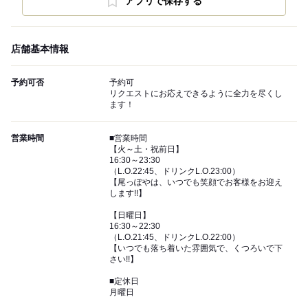
アプリで保存する
店舗基本情報
予約可否
予約可
リクエストにお応えできるように全力を尽くし
ます！
営業時間
■営業時間
【火～土・祝前日】
16:30～23:30
（L.O.22:45、ドリンクL.O.23:00）
【尾っぽやは、いつでも笑顔でお客様をお迎え
します!!】
【日曜日】
16:30～22:30
（L.O.21:45、ドリンクL.O.22:00）
【いつでも落ち着いた雰囲気で、くつろいで下
さい!!】
■定休日
月曜日