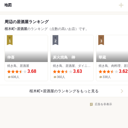
地図
周辺の居酒屋ランキング
桜木町
×
居酒屋
のランキング（点数の高いお店）です。
1
2
3
伸喜
炭火焼鳥 榊
華蔵
焼き鳥、居酒屋
焼き鳥、居酒屋、ダイニングバー
焼き鳥、肉料理、居
3.68
3.63
3.62
606人
360人
338人
桜木町×居酒屋
のランキングをもっと見る
広告を非表示