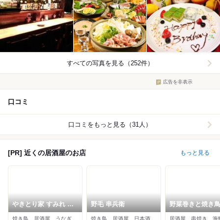
すべての写真を見る（252件）
広告を非表示
口コミ
口コミをもっと見る（31人）
[PR] 近くの居酒屋のお店
もっと見る
やきとり家 すみれ 横
野毛 串兵衛
野菜巻きと焼き鳥
浜西口店
磨酒場 桜木町店
焼き鳥、居酒屋、うなぎ
焼き鳥、居酒屋、日本酒バー
居酒屋、串焼き、海