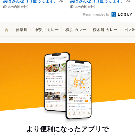
実はみんなココ使ってます。
実はみんなココ使ってます。
PR
PR
(Dreaw合同会社)
(Dreaw合同会社)
Recommended by
神奈川
神奈川 カレー
横浜 カレー
桜木町 カレー
日ノ出
より便利になったアプリで