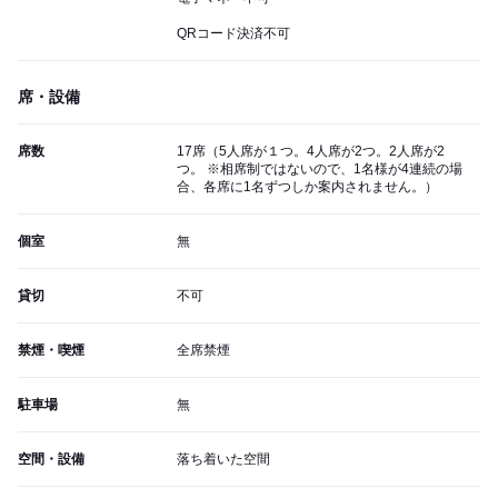
QRコード決済不可
席・設備
席数
17席（5人席が１つ。4人席が2つ。2人席が2
つ。 ※相席制ではないので、1名様が4連続の場
合、各席に1名ずつしか案内されません。）
個室
無
貸切
不可
禁煙・喫煙
全席禁煙
駐車場
無
空間・設備
落ち着いた空間