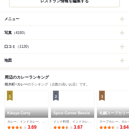
レストラン情報を編集する
メニュー
写真
（4193）
口コミ
（1120）
地図
周辺のカレーランキング
桜木町
×
カレー
のランキング（点数の高いお店）です。
1
2
3
Kikuya Curry
Spice Corner Benzie
札幌スープカリー
ナンダ
カレー、インドカレー、スープカレー
インド料理、インドカレー、ネパール料理
スープカレー、カレ
3.69
3.67
3.64