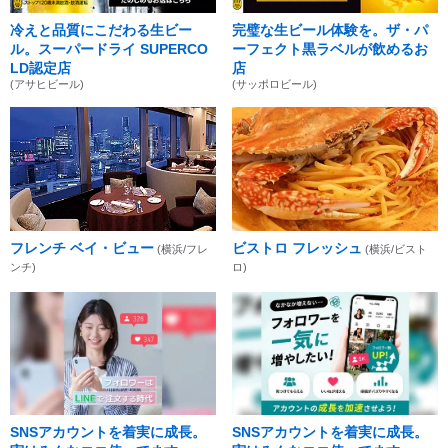
冷えと品質にこだわる生ビー
完璧な生ビール体験を。ザ・パ
ル。スーパードライ SUPERCO
ーフェクト黒ラベルが飲めるお
LD認定店
店
(アサヒビール)
(サッポロビール)
フレンチ ベイ・ビュー
ビストロ フレッシュ
(横浜/フレ
(横浜/ビスト
ンチ)
ロ)
SNSアカウントを着実に成長。
SNSアカウントを着実に成長。