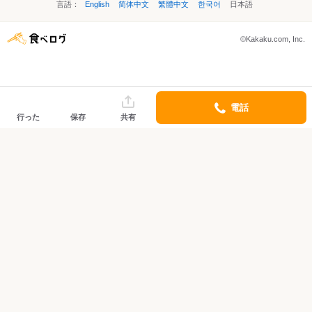
言語：
English
简体中文
繁體中文
한국어
日本語
©Kakaku.com, Inc.
電話
行った
保存
共有