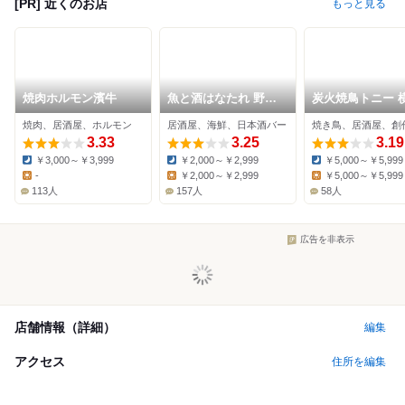
[PR] 近くのお店
もっと見る
焼肉ホルモン濱牛
魚と酒はなたれ 野毛
炭火焼鳥トニー 
一番街店
西口店
焼肉、居酒屋、ホルモン
居酒屋、海鮮、日本酒バー
焼き鳥、居酒屋、創
3.33
3.25
3.19
￥3,000～￥3,999
￥2,000～￥2,999
￥5,000～￥5,999
Dinner:
Dinner:
Dinner:
-
￥2,000～￥2,999
￥5,000～￥5,999
Lunch:
Lunch:
Lunch:
113人
157人
58人
広告を非表示
店舗情報（詳細）
編集
アクセス
住所を編集