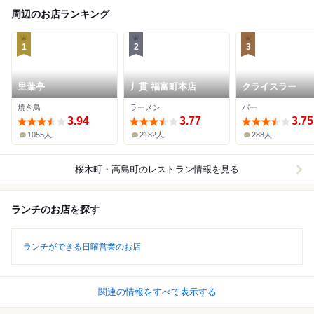
周辺のお店ランキング
1
2
3
里葉亭
丿貫 福富町本店
クライスラー
焼き鳥
ラーメン
バー
3.94
3.77
3.75
1055人
2182人
288人
桜木町・高島町
のレストラン情報を見る
ランチのお店を探す
ランチができる日曜営業のお店
関連の情報をすべて表示する