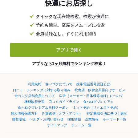
快適にお店探し
クイックな現在地検索。検索が快適に
予約も簡単。空席をスムーズに検索
会員登録なし。すぐに利用開始
アプリで開く
アプリなら1ヶ月無料でランキング検索！
利用規約
食べログについて
携帯電話番号認証とは
口コミ・ランキングに対する取り組み
飲食店・飲食企業様向けサービス
食べログ店舗会員について
広告（メーカー・団体様等向け）について
機能改善要望
口コミガイドライン
食べログプレミアム
食べログプレミアム無料クーポン
ネット予約（リクエスト予約）
個人情報保護方針
外部送信（オプトアウト）
特定商取引法に基づく表記
推奨環境
ヘルプ・お問い合わせ
採用情報
企業情報
キーワード一覧
サイトマップ
チェーン一覧