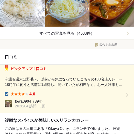
すべての写真を見る（4538件）
広告を非表示
口コミ
ピックアップ！口コミ
今週も週末は野毛へ。以前から気になっていたこちらの100名店カレーへ
18時半に伺うと店前に1組待ち。聞いていたが相席なく、お一人利用も多
いので回転は悪く、まあまあの待ち。入店してテーブル席へ。 カレーの
4.0
おかずは豆、チキン、豚バラ、ハンバーグから選び、種類はスリランカ、
Dinner:
和風、バターマサラ等から選ぶ。...
towa0904
（894）
2026/04 訪問
1回
複雑なスパイスが美味しいスリランカカレー
この日は日の出町にある『Kikuya Curry』にランチで伺いました。 外観