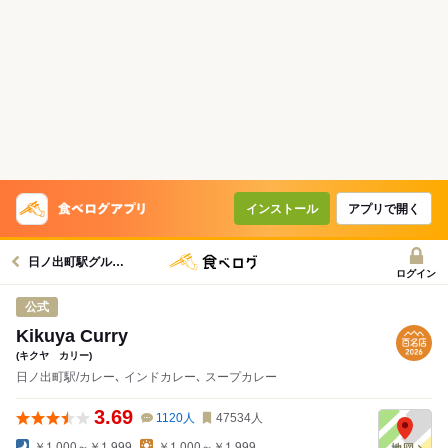
インストール
アプリで開く
日ノ出町駅グルメへ
ログイン
公式
Kikuya Curry
(キクヤ カリー)
日ノ出町駅/カレー､ インドカレー､ スープカレー
3.69
1120
人
47534
人
￥1,000～￥1,999
￥1,000～￥1,999