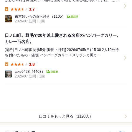
はおしゃれな雰囲気で、店内は温かい感じで居心地が良いですね。 こち
らのお店は、具材とカレー...
3.7
Lunch:
東京旨いもの食べ歩き
（1105）
2026/07 訪問
1回
日ノ出町。野毛で20年以上愛される名店のハンバーグカリー。
カレー百名店。
[場所] 日ノ出町駅 徒歩5分 [時間・行列] 2026/07/05(日) 15:30 2人10分待
ち [食べたもの・値段] ハンバーグカリー + スリランカ風カ...
3.8
Lunch:
take0428
（4403）
2026/07 訪問
1回
口コミをもっと見る（1120人）