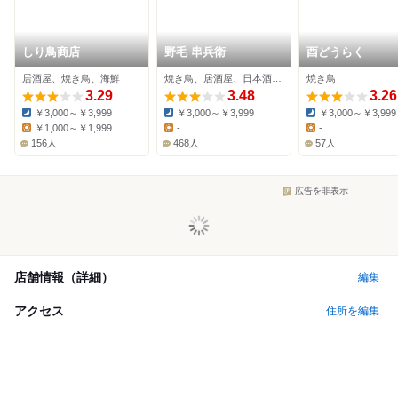
しり鳥商店
野毛 串兵衛
酉どうらく
居酒屋、焼き鳥、海鮮
焼き鳥、居酒屋、日本酒バー
焼き鳥
3.29
3.48
3.26
￥3,000～￥3,999
￥3,000～￥3,999
￥3,000～￥3,999
Dinner:
Dinner:
Dinner:
￥1,000～￥1,999
-
-
Lunch:
Lunch:
Lunch:
156人
468人
57人
広告を非表示
店舗情報（詳細）
編集
アクセス
住所を編集