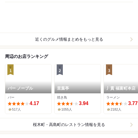
近くのグルメ情報まとめをもっと見る
周辺のお店ランキング
1
2
3
バー ノーブル
里葉亭
丿貫 福富町本店
バー
焼き鳥
ラーメン
4.17
3.94
3.77
517人
1055人
2182人
桜木町・高島町
のレストラン情報を見る