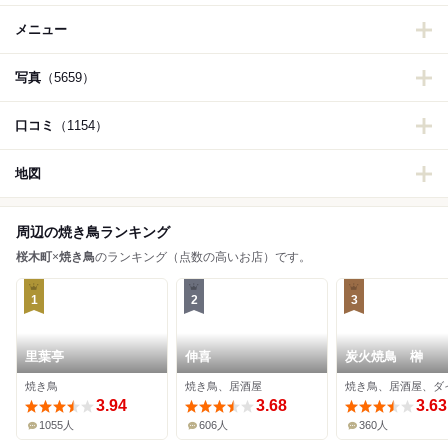
メニュー
写真
（5659）
口コミ
（1154）
地図
周辺の焼き鳥ランキング
桜木町
×
焼き鳥
のランキング（点数の高いお店）です。
1
2
3
里葉亭
伸喜
炭火焼鳥 榊
焼き鳥
焼き鳥、居酒屋
3.94
3.68
3.63
1055人
606人
360人