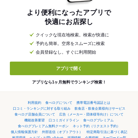
より便利になったアプリで
快適にお店探し
クイックな現在地検索。検索が快適に
予約も簡単。空席をスムーズに検索
会員登録なし。すぐに利用開始
アプリで開く
アプリなら1ヶ月無料でランキング検索！
利用規約
食べログについて
携帯電話番号認証とは
口コミ・ランキングに対する取り組み
飲食店・飲食企業様向けサービス
食べログ店舗会員について
広告（メーカー・団体様等向け）について
機能改善要望
口コミガイドライン
食べログプレミアム
食べログプレミアム無料クーポン
ネット予約（リクエスト予約）
個人情報保護方針
外部送信（オプトアウト）
特定商取引法に基づく表記
推奨環境
ヘルプ・お問い合わせ
採用情報
企業情報
キーワード一覧