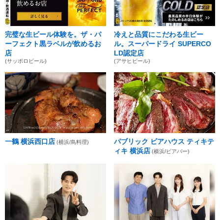
完璧な生ビール体験を。ザ・パ
冷えと品質にこだわる生ビー
ーフェクト黒ラベルが飲めるお
ル。スーパードライ SUPERCO
店
LD認定店
(サッポロビール)
(アサヒビール)
一鶴 横浜西口店
パブリック ビアハウス ティキテ
(横浜/鳥料理)
ィキ 横浜店
(横浜/ビアバー)