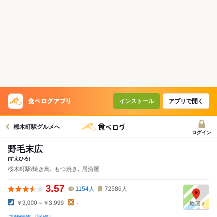
インストール
アプリで開く
桜木町駅グルメへ
ログイン
野毛末広
(すえひろ)
桜木町駅/焼き鳥､ もつ焼き､ 居酒屋
3.57
1154
人
72586
人
￥3,000～￥3,999
-