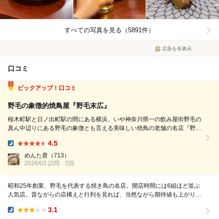
すべての写真を見る（5891件）
広告を非表示
口コミ
ピックアップ！口コミ
野毛の象徴的焼鳥屋『野毛末広』
桜木町駅と日ノ出町駅の間にある横浜、いや神奈川県一の飲み屋街野毛の
真ん中辺りにある野毛の象徴とも言える美味しい焼鳥の老舗の名店『野毛
末広』 末広、若竹、鳥芳で野毛焼鳥御三家と呼ばれる。 野毛で焼鳥と言
4.5
えばやはり『末広』 焼鳥と真摯に向き合いメニューはほぼ焼鳥のみ☆ 焼
Dinner:
鳥以外は...
めんた君
（713）
2026/03 訪問
2回
昭和25年創業、野毛を代表する焼き鳥の名店。開店時間には6組ほど並ぶ
人気店。昔ながらの店構えと行列を見れば、当然ながら期待値も上がりま
す。 先ず注文したのは、ねぎ肉、ピーマン肉、...
3.1
Dinner: