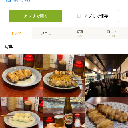
店舗情報（詳細）
アプリで開く
アプリで保存
写真
口コミ
トップ
メニュー
5659
1154
写真