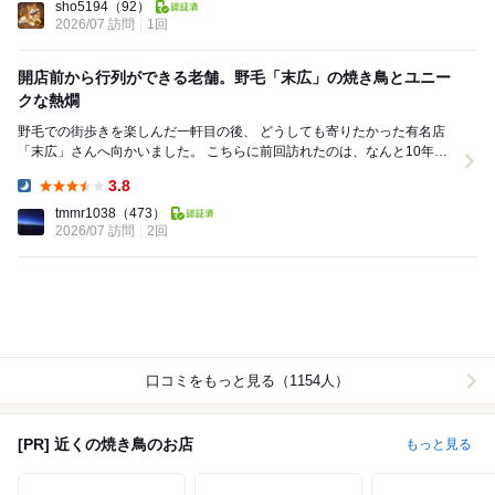
sho5194
（92）
2026/07 訪問
1回
開店前から行列ができる老舗。野毛「末広」の焼き鳥とユニー
クな熱燗
野毛での街歩きを楽しんだ一軒目の後、 どうしても寄りたかった有名店
「末広」さんへ向かいました。 こちらに前回訪れたのは、なんと10年以
上前のこと。 当時はまだ先代がお店を...
3.8
Dinner:
tmmr1038
（473）
2026/07 訪問
2回
口コミをもっと見る（1154人）
[PR] 近くの焼き鳥のお店
もっと見る