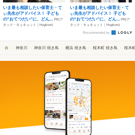
いま最も相談したい保育士・て
いま最も相談したい保育士・て
ぃ先生がアドバイス！ 子ども
ぃ先生がアドバイス！ 子ども
の“おてつだい”に、どん...
の“おてつだい”に、どん...
PR(ア
PR(ア
タック・キュキュット｜Hugkum)
タック・キュキュット｜Hugkum)
Recommended by
神奈川
神奈川 焼き鳥
横浜 焼き鳥
桜木町 焼き鳥
桜木町