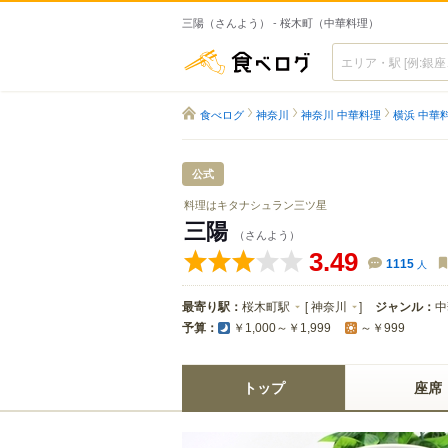
三陽（さんよう） - 桜木町（中華料理）
食べログ
食べログ
神奈川
神奈川 中華料理
横浜 中華
公式
料理はキタナシュラン三ツ星
三陽
（さんよう）
3.49
1115
人
最寄り駅：
桜木町駅
[
神奈川
]
ジャンル：
中
予算：
￥1,000～￥1,999
～￥999
トップ
座席