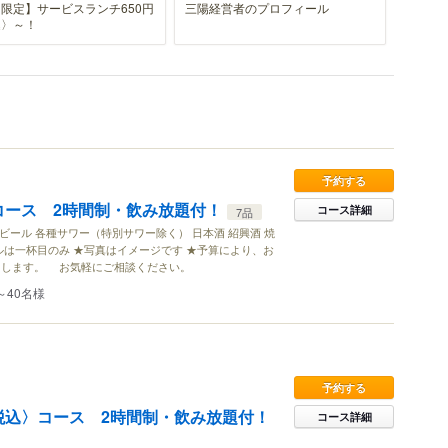
限定】サービスランチ650円
三陽経営者のプロフィール
込〉～！
予約する
〉コース 2時間制・飲み放題付！
コース詳細
7品
ビール 各種サワー（特別サワー除く） 日本酒 紹興酒 焼
ルは一杯目のみ ★写真はイメージです ★予算により、お
たします。 お気軽にご相談ください。
～40名様
予約する
〈税込〉コース 2時間制・飲み放題付！
コース詳細