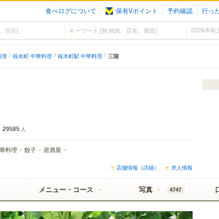
食べログについて
保有Vポイント
予約確認
行っ
料理
桜木町 中華料理
桜木町駅 中華料理
三陽
29585
人
華料理
餃子
居酒屋
店舗情報（詳細）
求人情報
メニュー・コース
写真
4747