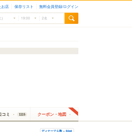
たお店
保存リスト
無料会員登録/ログイン
口コミ
クーポン・地図
1115
ディナーで人数 × 50pt