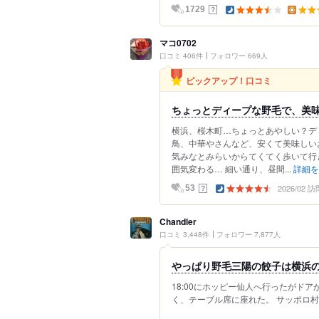
？
1729
マコ0702
口コミ 406件
フォロワー 669人
ピックアップ！口コミ
ちょっとディープな野毛で、美
横浜、桜木町…ちょっとあやしい？デ
鳥、中華やさんなど、安くて美味しい
気みなとみらいからてくてく歩いて行
囲気変わる… 細い通り、昼間...
詳細を
2026/02 訪
？
53
Chandler
口コミ 3,448件
フォロワー 7,877人
やっぱり野毛三陽の餃子は横浜
18:00にホッピー仙人へ行ったがドア
く、テーブル席に座れた。 サッポロ村川中