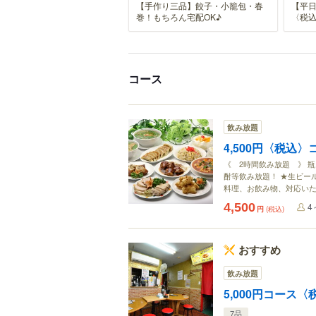
【手作り三品】餃子・小籠包・春
【平日
巻！もちろん宅配OK♪
〈税
コース
飲み放題
4,500円〈税込
《 2時間飲み放題 》 瓶
酎等飲み放題！ ★生ビー
料理、お飲み物、対応い
4,500
4
円
(税込)
おすすめ
飲み放題
5,000円コース
7品