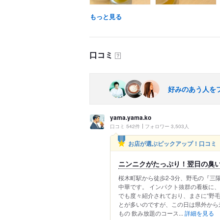
もっと見る
口コミ
？
好みのあう人を
yama.yama.ko
口コミ 542件
フォロワー 3,503人
お店が選ぶピックアップ！口コミ
ニンニクがたっぷり！翌日の臭い
桜木町駅から徒歩2-3分、野毛の『三
中華です。 インパクト抜群の看板に
でも度々紹介されており、まさに“野毛
とが多いのですが、この日は県外から
もの 飲み放題のコース...
詳細を見る