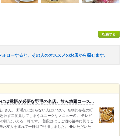
投稿する
フォローすると、その人のオススメのお店から探せます。
には覚悟が必要な野毛の名店。飲み放題コース...
陽』さん。 野毛では知らない人はいない、名物的存在の町
、思わず二度見してしまうユニークなメニュー名。 テレビ
の顔”といえる一軒です。 普段ははしご酒の後半に伺うこ
来た友人を連れて一軒目で利用しました。 ◆いただいた