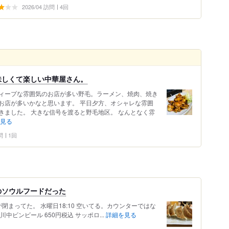
2026/04 訪問
4回
味しくて楽しい中華屋さん。
ィープな雰囲気のお店が多い野毛。ラーメン、焼肉、焼き
お店が多いかなと思います。 平日夕方、オシャレな雰囲
きました。 大きな信号を渡ると野毛地区。 なんとなく雰
見る
問
1回
のソウルフードだった
が閉まってた。 水曜日18:10 空いてる。カウンターではな
ビンビール 650円税込 サッポロ...
詳細を見る