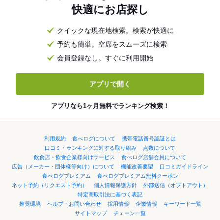
快適にお店探し
クイックな現在地検索。検索が快適に
予約も簡単。空席をスムーズに検索
会員登録なし。すぐに利用開始
アプリで開く
アプリなら1ヶ月無料でランキング検索！
利用規約
食べログについて
携帯電話番号認証とは
口コミ・ランキングに対する取り組み
点数について
飲食店・飲食企業様向けサービス
食べログ店舗会員について
広告（メーカー・団体様等向け）について
機能改善要望
口コミガイドライン
食べログプレミアム
食べログプレミアム無料クーポン
ネット予約（リクエスト予約）
個人情報保護方針
外部送信（オプトアウト）
特定商取引法に基づく表記
推奨環境
ヘルプ・お問い合わせ
採用情報
企業情報
キーワード一覧
サイトマップ
チェーン一覧