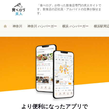
「食べログ」が作った飲食店専門の求人サイトで
す。飲食店の正社員・アルバイトの仕事が探せま
す。
神奈川
神奈川 ハンバーガー
横浜 ハンバーガー
横浜駅周辺
より便利になったアプリで