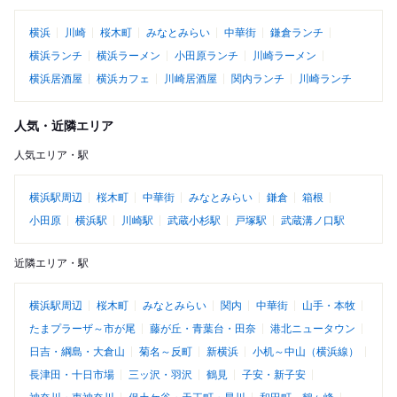
横浜
川崎
桜木町
みなとみらい
中華街
鎌倉ランチ
横浜ランチ
横浜ラーメン
小田原ランチ
川崎ラーメン
横浜居酒屋
横浜カフェ
川崎居酒屋
関内ランチ
川崎ランチ
人気・近隣エリア
人気エリア・駅
横浜駅周辺
桜木町
中華街
みなとみらい
鎌倉
箱根
小田原
横浜駅
川崎駅
武蔵小杉駅
戸塚駅
武蔵溝ノ口駅
近隣エリア・駅
横浜駅周辺
桜木町
みなとみらい
関内
中華街
山手・本牧
たまプラーザ～市が尾
藤が丘・青葉台・田奈
港北ニュータウン
日吉・綱島・大倉山
菊名～反町
新横浜
小机～中山（横浜線）
長津田・十日市場
三ッ沢・羽沢
鶴見
子安・新子安