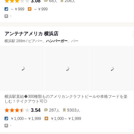
3.08
68
206
人
人
～￥999
～￥999
-
アンテナアメリカ 横浜店
横浜駅 289m / ビアバー、
ハンバーガー
、バー
横浜駅直結◆300種類ものアメリカンクラフトビールや本格フードを楽
しむ！テイクアウト可◎
3.54
287
9303
人
人
￥1,000～￥1,999
￥1,000～￥1,999
-