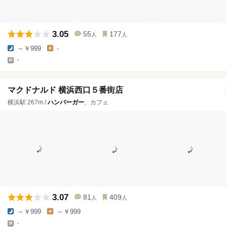
3.05
55
177
人
人
～￥999
-
-
マクドナルド 横浜西口５番街店
横浜駅 267m /
ハンバーガー
、カフェ
3.07
81
409
人
人
～￥999
～￥999
-