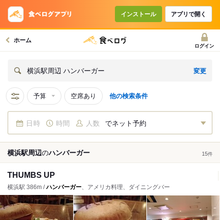
インストール
アプリで開く
ホーム
ログイン
変更
横浜駅周辺 ハンバーガー
予算
空席あり
他の検索条件
日時
時間
人数
でネット予約
横浜駅周辺
の
ハンバーガー
15
件
THUMBS UP
横浜駅 386m /
ハンバーガー
、アメリカ料理、ダイニングバー