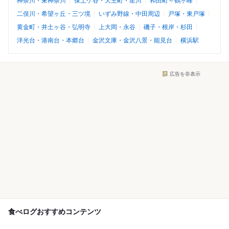
神奈川・東神奈川
保土ケ谷・天王町・星川
和田町～鶴ヶ峰
二俣川・希望ヶ丘・三ツ境
いずみ野線・中田周辺
戸塚・東戸塚
黄金町・井土ヶ谷・弘明寺
上大岡・永谷
磯子・根岸・杉田
洋光台・港南台・本郷台
金沢文庫・金沢八景・能見台
横浜駅
広告を非表示
食べログおすすめコンテンツ