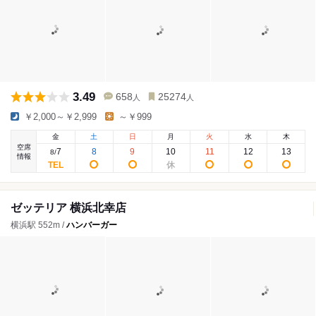
3.49
658
25274
人
人
￥2,000～￥2,999
～￥999
金
土
日
月
火
水
木
空席
7
8
9
10
11
12
13
8
/
情報
ゼッテリア 横浜北幸店
横浜駅 552m /
ハンバーガー