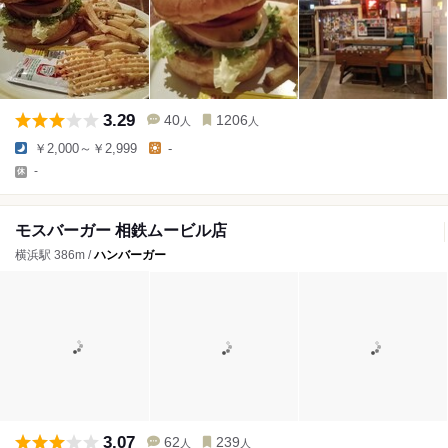
3.29
40
1206
人
人
￥2,000～￥2,999
-
-
モスバーガー 相鉄ムービル店
横浜駅 386m /
ハンバーガー
3.07
62
239
人
人