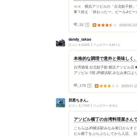
≪≪ 横浜アソビルの「台北餃子館」で
事？終え 「終わったー。ビール♪ビール
2026/06 訪
？
52
dandy_takao
口コミ 4,439件
フォロワー 4,841人
本格的な調理で意外と美味しく
台湾酒場 台北餃子館 横浜アソビル店 ◼
アソビル 1階 JR横浜駅 みなみ東口より
2025/01
？
179
邪悪ちきん。
口コミ 5,179件
フォロワー 619人
アソビル横丁の台湾料理屋さんで
こちらはJR横浜駅みなみ東口からすぐ
ビル横丁をぷらぷらしてから入店。 日曜日