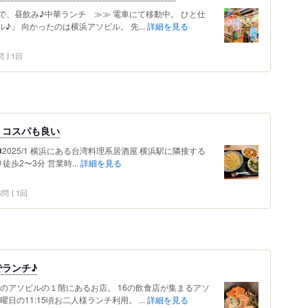
、昼飲み♪中華ランチ ≫≫ 電車にて移動中。 ひと仕
♪」 向かったのは横浜アソビル。 先...
詳細を見る
問
1回
、コスパも良い
️2025/1 横浜にある台湾料理系居酒屋 横浜駅に隣接する
徒歩2〜3分 営業時...
詳細を見る
 訪問
1回
ランチ♪
のアソビルの１階にあるお店。 16の飲食店が集まるアソ
の11:15頃お二人様ランチ利用。 ...
詳細を見る