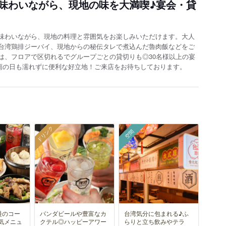
味わいながら、現地の味を大満喫♪宴会・貸
味わいながら、現地の料理と雰囲気をお楽しみいただけます。大人
台湾鶏排ジーバイ、現地からの秘伝タレで煮込んだ魯肉飯などをご
は、フロアで区切れるでグループごとの貸切りも◎30名様以上の宴
雨の日も濡れずに便利な好立地！ご来店をお待ちしております。
ドリンク
空間
慢のコー
パンダビールや豊富なカ
台湾気分に包まれる♪ふ
気メニュ
クテル◎ハッピーアワー
らりと立ち飲みやテラ