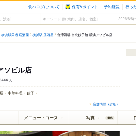
食べログについて
保有Vポイント
予約確認
行っ
）
横浜駅周辺 居酒屋
横浜駅 居酒屋
台湾酒場 台北餃子館 横浜アソビル店
浜アソビル店
3444
人
屋
中華料理
餃子
店舗情報（詳細）
メニュー・コース
写真
498