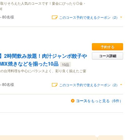
を取りそろえた人気のコースです！宴会にぴったり◎金・
制
～80名様
このコース予約で使えるクーポン（2）
予約する
】2時間飲み放題！肉汁ジャンボ餃子や
コース詳細
IX焼きなどを揃った10品
10品
みの台湾料理を中心にバランスよく、彩り良く揃えたご宴
～80名様
このコース予約で使えるクーポン（2）
コース
をもっと見る（6件）