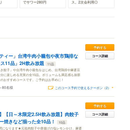
リ
でサワー280円
ス。2次会利用◎
予約する
ティー」台湾牛肉小籠包や夜市鶏排な
コース詳細
ース11品」2H飲み放題
11品
焼き餃子」や台湾牛肉小籠包をはじめ、台湾鶏排や麻婆豆
分に楽しめる充実の全10品。ボリュームも満足感も抜群
りのおすすめコースです。ご予約はお早めに！
～80名様
このコース予約で使えるクーポン（2）
予約する
】【日～木限定2.5H飲み放題】肉餃子
コース詳細
ー焼きなど揃った全10品！
10品
間になります★元祖肉餃子や唐揚げの塩レモンかけ、麻婆