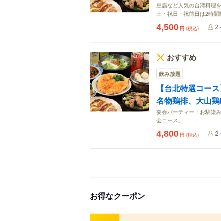
豆腐など人気の台湾料理
土・祝日・祝前日は2時間
4,500
2
円
(税込)
おすすめ
飲み放題
【台北特選コース
名物鶏排、大山鶏M
宴会パーティー！お馴染
会コース。
4,800
2
円
(税込)
お得なクーポン
クーポン