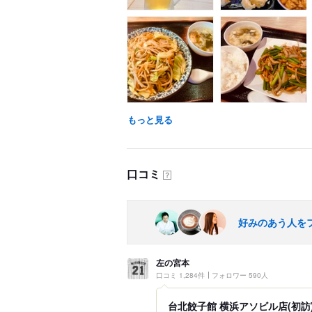
もっと見る
口コミ
？
好みのあう人を
左の宮本
口コミ 1,284件
フォロワー 590人
台北餃子館 横浜アソビル店(初