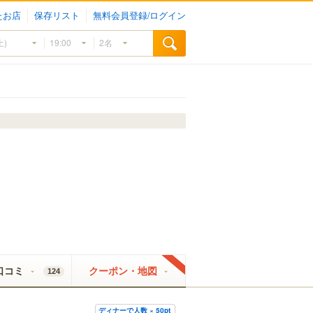
たお店
保存リスト
無料会員登録/ログイン
口コミ
クーポン・地図
124
ディナーで人数 × 50pt