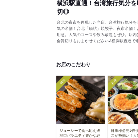
横浜駅直通！台湾旅行気分を
切◎
台北の夜市を再現した当店。台湾旅行気分を
気の名物！台北「鍋貼」焼餃子、夜市名物！
用意。人気のコースや飲み放題もぜひ。店内
会貸切りもおまかせください♪横浜駅直通で
お店のこだわり
料理
料理
ジューシーで食べ応え抜
幹事様必見♪自
群◎バラエティ豊かな絶
スが勢揃い！人