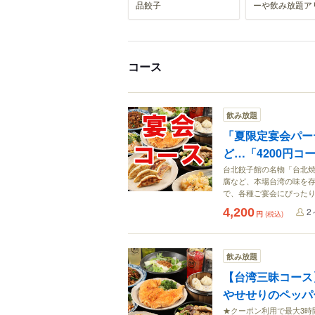
品餃子
ーや飲み放題ア
コース
飲み放題
「夏限定宴会パー
ど…「4200円コ
台北餃子館の名物「台北
腐など、本場台湾の味を存
で、各種ご宴会にぴった
4,200
2
円
(税込)
飲み放題
【台湾三昧コース
やせせりのペッパ
★クーポン利用で最大3時