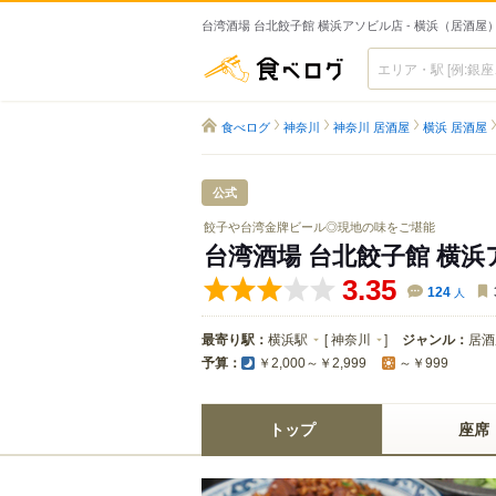
台湾酒場 台北餃子館 横浜アソビル店 - 横浜（居酒屋
食べログ
食べログ
神奈川
神奈川 居酒屋
横浜 居酒屋
公式
餃子や台湾金牌ビール◎現地の味をご堪能
台湾酒場 台北餃子館 横
3.35
124
人
最寄り駅：
横浜駅
[
神奈川
]
ジャンル：
居酒
予算：
￥2,000～￥2,999
～￥999
トップ
座席