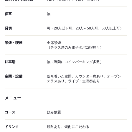
個室
無
貸切
可（20人以下可、20人～50人可、50人以上可）
禁煙・喫煙
全席禁煙
（テラス席のみ電子タバコ喫煙可）
駐車場
無（近隣にコインパーキング多数）
空間・設備
落ち着いた空間、カウンター席あり、オープン
テラスあり、ライブ・生演奏あり
メニュー
コース
飲み放題
ドリンク
焼酎あり、焼酎にこだわる