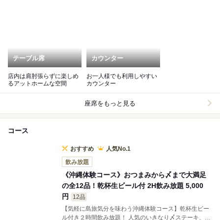
テーブル席
カウンター
店内は肩肘張らずに楽しめ
お一人様でも利用しやすい
るアットホームな空間
カウンター
座席をもっと見る
コース
おすすめ
人気No.1
飲み放題
《沖縄体験コース》おつまみから〆まで大満足
の全12品！乾杯生ビール付 2H飲み放題 5,000
円
12品
【気軽に島旅気分を味わう沖縄体験コース】乾杯生ビー
ル付き２時間飲み放題！ 人気のいきなり〆ステーキ、ゴ