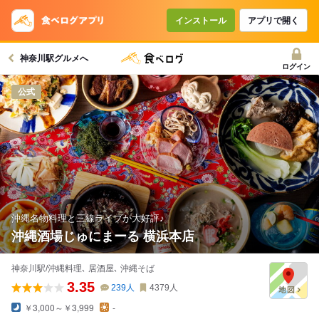
インストール
アプリで開く
神奈川駅グルメへ
ログイン
公式
沖縄名物料理と三線ライブが大好評♪
沖縄酒場じゅにまーる 横浜本店
神奈川駅/沖縄料理､ 居酒屋､ 沖縄そば
3.35
239
人
4379
人
￥3,000～￥3,999
-