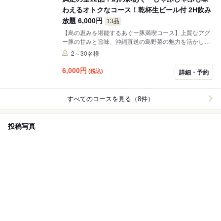
わえるオトクなコース！乾杯生ビール付 2H飲み
放題 6,000円
13品
【島の恵みを堪能するあぐー豚満喫コース】上質なアグ
ー豚の甘みと旨味、沖縄直送の島野菜の魅力を活かした
しゃぶしゃぶ鍋やアグー豚のメンチなどあぐー豚がメイ
2～30名様
ンのコースです。乾杯からデザートまでしっかり南国気
分を味わえます。ドリンクは2時間飲み放題！（乾杯生
6,000
円
(税込)
詳細・予約
ビール付き！）＋600円でビールが追加頂けます。 ※写
真はイメージとなります。 ※ドリンクは90分でラストオ
ーダーとなります。
すべてのコースを見る（8件）
投稿写真