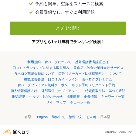
予約も簡単。空席をスムーズに検索
会員登録なし。すぐに利用開始
アプリで開く
アプリなら1ヶ月無料でランキング検索！
利用規約
食べログについて
携帯電話番号認証とは
口コミ・ランキングに対する取り組み
飲食店・飲食企業様向けサービス
食べログ店舗会員について
広告（メーカー・団体様等向け）について
機能改善要望
口コミガイドライン
食べログプレミアム
食べログプレミアム無料クーポン
ネット予約（リクエスト予約）
個人情報保護方針
外部送信（オプトアウト）
特定商取引法に基づく表記
推奨環境
ヘルプ・お問い合わせ
採用情報
企業情報
キーワード一覧
サイトマップ
チェーン一覧
言語：
English
简体中文
繁體中文
한국어
日本語
©Kakaku.com, Inc.