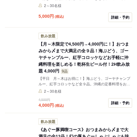
ーヤチャンプルー、紅芋コロッケ、アーサーと海苔のピ
2～30名様
ザなど全12品。じゅにまーる人気のメニューから沖縄定
番のメニューまで楽しめるコースです。 ※＋600円でビ
5,000
円
(税込)
詳細・予約
ールも飲み放題に変更できます！ ※ドリンクは９０分で
ラストオーダーとなります。
飲み放題
【月～木限定で4,500円→4,000円に！】おつま
みから〆まで大満足の全９品！海ぶどう、ゴー
ヤチャンプルー、紅芋コロッケなどお手軽に沖
縄料理を楽しめる！乾杯生ビール付！2H飲み放
題 4,000円
9品
【平日 月～木はお得に！】海ぶどう、ゴーヤチャンプ
ルー、紅芋コロッケなど全９品。沖縄の定番料理をお手
軽に堪能できるコースです。 ※金土祝前以外は当日お電
2～30名様
話での予約受け付けております。 ※ドリンクは90分でラ
4,500円
ストオーダーとなります。
詳細・予約
4,000
円
(税込)
飲み放題
《あぐー豚満喫コース》おつまみから〆まで大
満足の全12品！幻の豚あぐーしゃぶしゃぶも味