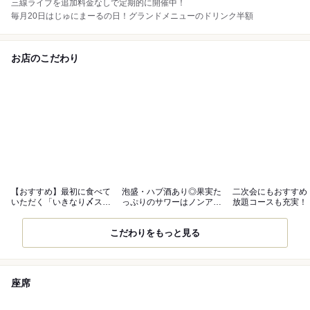
三線ライブを追加料金なしで定期的に開催中！
毎月20日はじゅにまーるの日！グランドメニューのドリンク半額
お店のこだわり
【おすすめ】最初に食べて
泡盛・ハブ酒あり◎果実た
二次会にもおすすめ
いただく「いきなり〆ステ
っぷりのサワーはノンアル
放題コースも充実！
ーキ」
提供OK
こだわりをもっと見る
座席