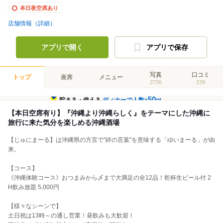
本日夜空席あり
店舗情報（詳細）
アプリで開く
アプリで保存
写真
口コミ
トップ
座席
メニュー
2736
239
50
貯まる・使える
ディナーで人数×
pt
【本日空席有り】『沖縄より沖縄らしく』をテーマにした沖縄に
旅行に来た気分を楽しめる沖縄酒場
【じゅにまーる】は沖縄県の方言で"絆の言葉"を意味する「ゆいまーる」が由
来。
【コース】
《沖縄体験コース》おつまみから〆まで大満足の全12品！乾杯生ビール付 2
H飲み放題 5,000円
【様々なシーンで】
土日祝は13時～の通し営業！昼飲みも大歓迎！