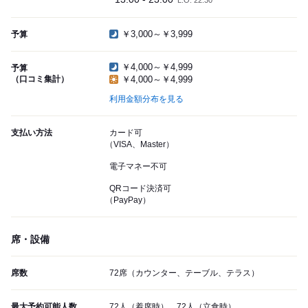
L.O. 22:30
￥3,000～￥3,999
予算
￥4,000～￥4,999
予算
（口コミ集計）
￥4,000～￥4,999
利用金額分布を見る
支払い方法
カード可
（VISA、Master）
電子マネー不可
QRコード決済可
（PayPay）
席・設備
席数
72席（カウンター、テーブル、テラス）
最大予約可能人数
72人（着席時）、72人（立食時）