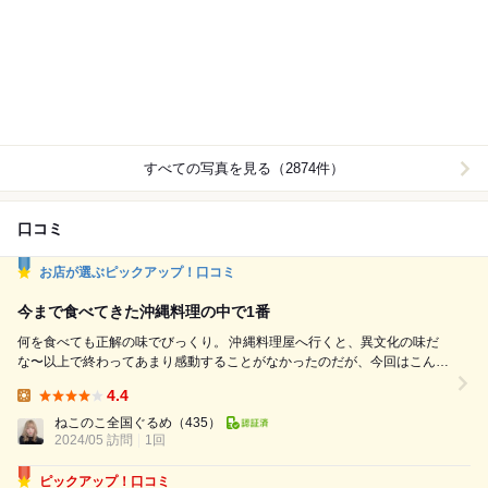
すべての写真を見る（2874件）
口コミ
お店が選ぶピックアップ！口コミ
今まで食べてきた沖縄料理の中で1番
何を食べても正解の味でびっくり。 沖縄料理屋へ行くと、異文化の味だ
な〜以上で終わってあまり感動することがなかったのだが、今回はこんな
に魅力的だったのか！としっかり感じられる味付け、食材の美味さを感じ
4.4
られた。 お通しがジーマミー豆腐。 濃厚な味わいで食事を動かす。掴み
Lunch:
OK！ 塩味がかった島ラッキョウもひと粒食べると箸が止まらない。無限
ねこのこ全国ぐるめ
（435）
2024/05 訪問
に食べられそう…！ 沖縄では締めにステーキを食べ...
1回
ピックアップ！口コミ