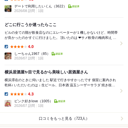
Dinner:
デートで利用したいくん
（3622）
2026/08 訪問
1回
どこに行こうか迷ったらここ
ビルの全ての階が飲食店なのにエレベーターが１機しかないけど、時間帯
が良かったのかすぐに行けました。 頂いたのは ❤︎サメ軟骨の梅肉和え ❤︎
くるみ堂特製唐揚げ ❤︎ パ...
4.0
Dinner:
しーちゃん1967
（85）
2026/07 訪問
1回
横浜居酒屋✨目で見るから美味しい居酒屋さん
横浜滞在のときに伺いました 駅近で行きやすかったです 個室に案内され
乾杯♪ いただいたのは ↓ 生ビール、日本酒 温玉シーザーサラダ 焼き枝豆
黒毛和牛...
4.3
Dinner:
ピンク好きlove
（1005）
2026/07 訪問
1回
口コミをもっと見る（723人）