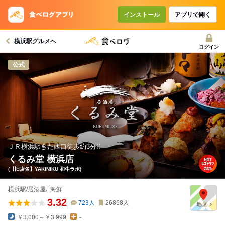
コースで使えるクーポン
戻る
インストール
アプリで開く
横浜駅グルメへ
クーポンを利用せず予約する
ログイン
公式
ＪＲ横浜駅きた西口徒歩約3分!!
くるみ堂 横浜店
(【旧店名】YAKINIKU 和牛ラボ)
横浜駅/居酒屋､ 海鮮
3.32
723
人
26868
人
￥3,000～￥3,999
-