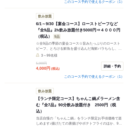
このコース予約で使えるクーポン（1）
飲み放題
6/1～9/30【宴会コース】ローストビーフなど
『全9品』2h飲み放題付き5000円⇒４０００円
（税込）
9品
☆全9品の季節の宴会コース☆旨みたっぷりのロースト
ビーフ、とろける鮮魚を盛り込んだ海鮮バラちらし、そ
してジューシーなつくねにとろ～りチーズをのせた一
3～99名様
品。くるみ堂の人気メニューを贅沢に盛り込んだコース
5,000円
です。前菜から〆、デザートまでバランスよく構成さ
詳細・予約
4,000
円
(税込)
れ、気軽な集まりからご宴会まで幅広くご利用いただけ
ます。
このコース予約で使えるクーポン（1）
飲み放題
【ランチ限定コース】ちゃんこ鍋〆ラーメン含
む『全7品』90分飲み放題付き 2500円（税
込）
当店自慢の「ちゃんこ鍋」をランチ限定お手頃価格で楽
しめます♪揚げたての唐揚げやポテトフライのほか、90