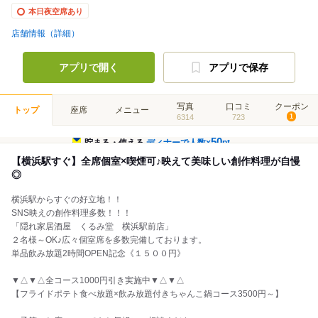
本日夜空席あり
店舗情報（詳細）
アプリで開く
アプリで保存
写真
口コミ
クーポン
トップ
座席
メニュー
6314
723
1
50
貯まる・使える
ディナーで人数×
pt
【横浜駅すぐ】全席個室×喫煙可♪映えて美味しい創作料理が自慢
◎
横浜駅からすぐの好立地！！
SNS映えの創作料理多数！！！
「隠れ家居酒屋 くるみ堂 横浜駅前店」
２名様～OK♪広々個室席を多数完備しております。
単品飲み放題2時間OPEN記念《１５００円》
▼△▼△全コース1000円引き実施中▼△▼△
【フライドポテト食べ放題×飲み放題付きちゃんこ鍋コース3500円～】