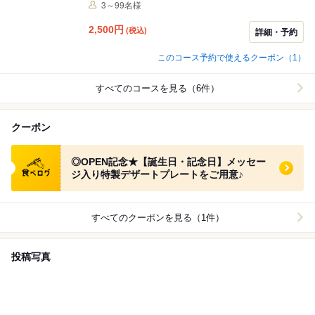
分制の飲み放題も付いて驚愕の2500円！！＜土日祝日
3～99名様
12:00～16:00入店限定＞
2,500
円
(税込)
詳細・予約
このコース予約で使えるクーポン（1）
すべてのコースを見る（6件）
クーポン
食べログ クーポン
◎OPEN記念★【誕生日・記念日】メッセー
ジ入り特製デザートプレートをご用意♪
すべてのクーポンを見る（1件）
投稿写真