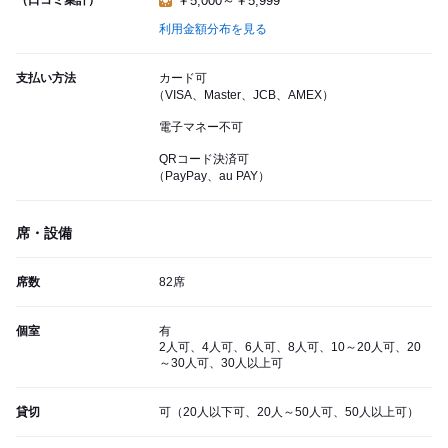
（口コミ集計）
￥5,000～￥5,999
利用金額分布を見る
支払い方法
カード可
（VISA、Master、JCB、AMEX）
電子マネー不可
QRコード決済可
（PayPay、au PAY）
席・設備
席数
82席
個室
有
2人可、4人可、6人可、8人可、10～20人可、20
～30人可、30人以上可
貸切
可（20人以下可、20人～50人可、50人以上可）