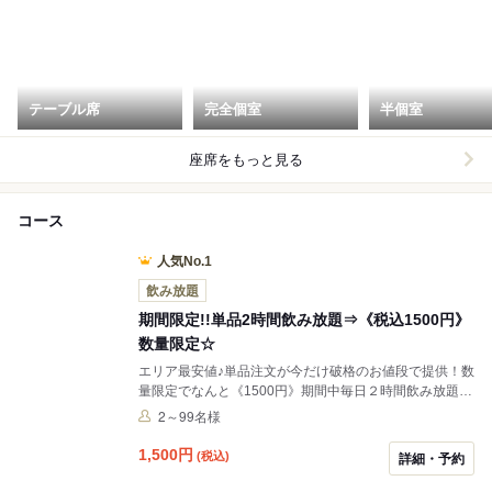
テーブル席
完全個室
半個室
座席をもっと見る
コース
人気No.1
飲み放題
期間限定!!単品2時間飲み放題⇒《税込1500円》
数量限定☆
エリア最安値♪単品注文が今だけ破格のお値段で提供！数
量限定でなんと《1500円》期間中毎日２時間飲み放題♪
今だけお得に飲み会をお楽しみ頂けます！！
2～99名様
1,500
円
(税込)
詳細・予約