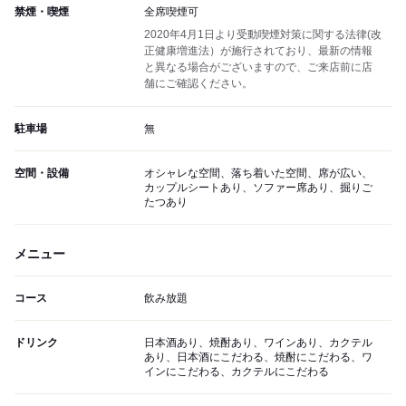
禁煙・喫煙
全席喫煙可
2020年4月1日より受動喫煙対策に関する法律(改
正健康増進法）が施行されており、最新の情報
と異なる場合がございますので、ご来店前に店
舗にご確認ください。
駐車場
無
空間・設備
オシャレな空間、落ち着いた空間、席が広い、
カップルシートあり、ソファー席あり、掘りご
たつあり
メニュー
コース
飲み放題
ドリンク
日本酒あり、焼酎あり、ワインあり、カクテル
あり、日本酒にこだわる、焼酎にこだわる、ワ
インにこだわる、カクテルにこだわる