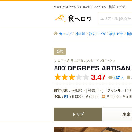
800°DEGREES ARTISAN PIZZERIA - 横浜（ピザ）
食べログ
食べログ
神奈川
神奈川 ピザ
横浜 ピザ
横
公式
シェフと創り上げるカスタマイズピッツァ
800°DEGREES ARTISAN 
3.47
437
人
最寄り駅：
横浜駅
[
神奈川
]
ジャンル：
ピザ
予算：
￥6,000～￥7,999
￥5,000～￥5,9
トップ
座席