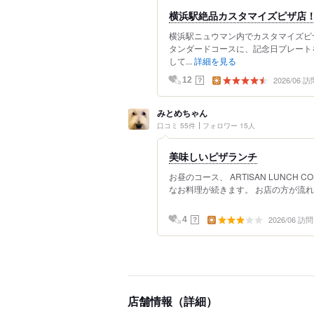
横浜駅絶品カスタマイズピザ店
横浜駅ニュウマン内でカスタマイズピ
タンダードコースに、記念日プレート
して...
詳細を見る
2026/06 訪
？
12
みとめちゃん
口コミ 55件
フォロワー 15人
美味しいピザランチ
お昼のコース、 ARTISAN LUNCH
なお料理が続きます。 お店の方が流れ
2026/06 訪問
？
4
店舗情報（詳細）