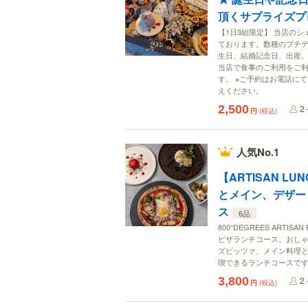
頂くサプライズプ
【1日3組限定】 当店の
ております。数種のプチデ
生日、結婚記念日、出産
当店で食事のご利用をご
す。 ※ご予約はお電話に
えください。
2,500
2
円
(税込)
人気No.1
【ARTISAN L
とメイン、デザー
ス
6品
800°DEGREES ART
ピザランチコース。おし
ズピッツァ、メイン料理と
喫できるランチコースで
3,800
2
円
(税込)