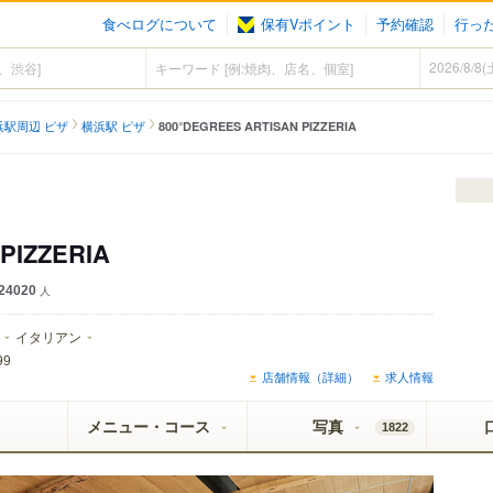
食べログについて
保有Vポイント
予約確認
行っ
浜駅周辺 ピザ
横浜駅 ピザ
800°DEGREES ARTISAN PIZZERIA
PIZZERIA
24020
人
イタリアン
99
店舗情報（詳細）
求人情報
メニュー・コース
写真
1822