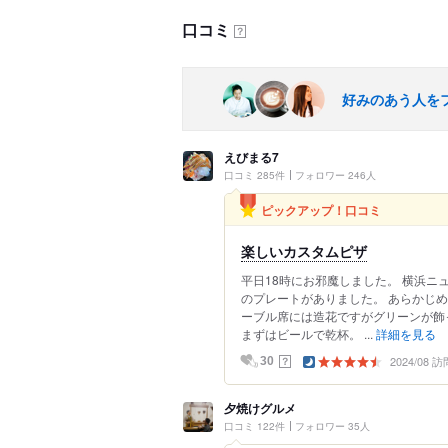
口コミ
？
好みのあう人を
えびまる7
口コミ 285件
フォロワー 246人
ピックアップ！口コミ
楽しいカスタムピザ
平日18時にお邪魔しました。 横浜ニ
のプレートがありました。 あらかじめ
ーブル席には造花ですがグリーンが飾
まずはビールで乾杯。 ...
詳細を見る
2024/08 訪
？
30
夕焼けグルメ
口コミ 122件
フォロワー 35人