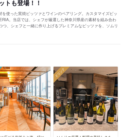
ットも登場！！
食材を使った窯焼ピッツァとワインのペアリング。カスタマイズピッ
 PIZZERIA。当店では、シェフが厳選した神奈川県産の素材を組み合わ
つつ、シェフと一緒に作り上げるプレミアムなピッツァを、ソムリ
。
ドリンク
しに広がる街並みと海、緑に
ソムリエ厳選！料理の美味しさを