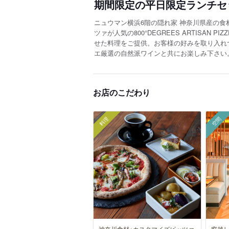
期間限定の平日限定ランチセ
ニュウマン横浜6階の隠れ家 神奈川県産の
ツァが人気の800°DEGREES ARTISAN
せた料理をご提供。お客様の好みを取り入れ
エ厳選の自然派ワインと共にお楽しみ下さい
お店のこだわり
料理
空間
神奈川食材+カスタマイズピッツァ
窓越