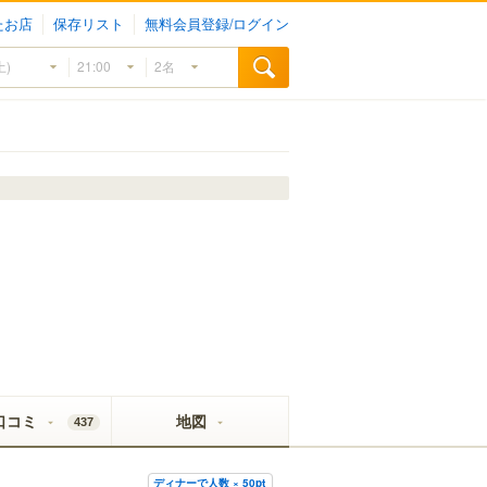
たお店
保存リスト
無料会員登録/ログイン
口コミ
地図
437
ディナーで人数 × 50pt