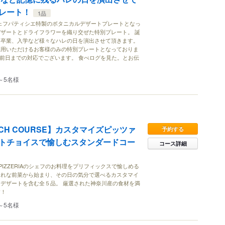
レート！
1品
シェフパティシエ特製のボタニカルデザートプレートとなっ
ザートとドライフラワーを織り交ぜた特別プレート。 誕
、卒業、入学など様々なハレの日を演出させて頂きます。
利用いただけるお客様のみの特別プレートとなっておりま
て前日までの対応でございます。 食べログを見た。とお伝
～5名様
UNCH COURSE】カスタマイズピッツァ
予約する
トチョイスで愉しむスタンダードコー
コース詳細
ISAN PIZZERIAのシェフのお料理をプリフィックスで愉しめる
ゃれな前菜から始まり、その日の気分で選べるカスタマイ
デザートを含む全５品。 厳選された神奈川産の食材を満
す！
～5名様