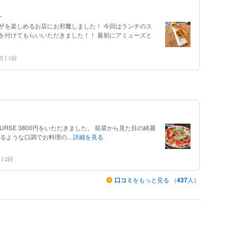
！
ザを楽しめるお店にお邪魔しました！ 今回はランチのス
を付けてもらいいただきました！！ 最初にアミューズと
問
1回
 COURSE 3800円をいただきました。 前菜から見た目の綺麗
るような口調でお料理の...
詳細を見る
2回
口コミ
をもっと見る （
437
人）