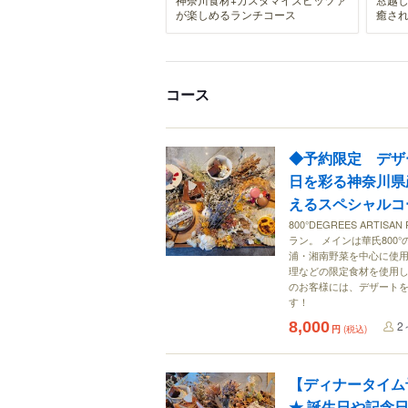
が楽しめるランチコース
癒さ
コース
◆予約限定 デザ
日を彩る神奈川県
えるスペシャルコ
800°DEGREES ART
ラン。 メインは華氏80
浦・湘南野菜を中心に使用し
理などの限定食材を使用し
のお客様には、デザート
す！
8,000
2
円
(税込)
【ディナータイム
★ 誕生日や記念