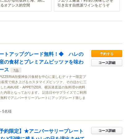
れるオアシス的空間
引き出す自然派ワインをどうぞ
ートアップグレード無料！◆ ハレの
予約する
産の食材とプレミアムピッツァを味わ
コース詳細
ース
7品
ISAN PIZZERIA自慢神奈川食材を中心に楽しむディナー限定プ
0°の薪窯で焼き上げるカスタマイズピッツァ、そのほかに三
たAMUSE・APPETIZER、横浜港直送の魚料理や肉料
た内容となっております。 記念日やサプライズでご利用
を無料でアニバーサリープレートにアップグレード致しま
～5名様
予約限定】★アニバーサリープレート
コース詳細
日など記憶に残るハレの日を演出させて