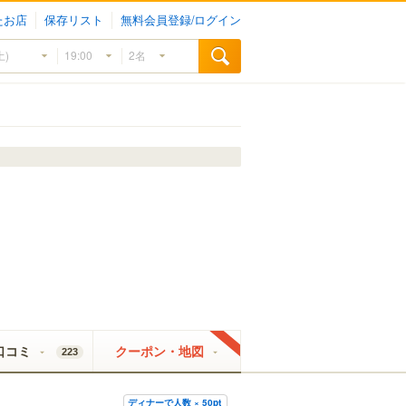
たお店
保存リスト
無料会員登録/ログイン
口コミ
クーポン・地図
223
ディナーで人数 × 50pt