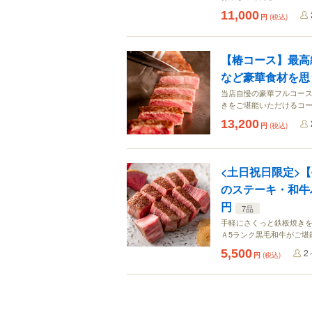
11,000
円
(税込)
【椿コース】最高
など豪華食材を思う存
当店自慢の豪華フルコース
きをご堪能いただけるコー
13,200
円
(税込)
<土日祝日限定>
のステーキ・和牛バ
円
7品
手軽にさくっと鉄板焼き
Ａ5ランク黒毛和牛がご堪
5,500
2
円
(税込)