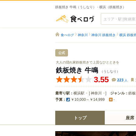
鉄板焼き 牛鳴（うしなり） - 横浜（鉄板焼き）
食べログ
食べログ
神奈川
神奈川 鉄板焼き
横浜 鉄板
公式
大人の隠れ家鉄板焼きで上質なひとときを
鉄板焼き 牛鳴
（うしなり）
3.55
223
人
最寄り駅：
横浜駅
[
神奈川
]
ジャンル：
鉄板
予算：
￥10,000～￥14,999
-
トップ
座席