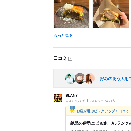
もっと見る
口コミ
？
好みのあう人を
BLANY
口コミ 4,937件
フォロワー 7,204人
お店が選ぶピックアップ！口コミ
絶品の伊勢エビ＆鮑 A5ランク