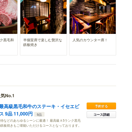
ンク黒毛和
半個室席で楽しむ贅沢な
人気のカウンター席！
鉄板焼き
気No.1
最高級黒毛和牛のステーキ・イセエビ
予約する
9品 11,000円
9品
コース詳細
待などのあらゆるシーンに最適！ 最高級Ａ5ランク黒毛
の鉄板焼きもご堪能いただけるコースとなっております。