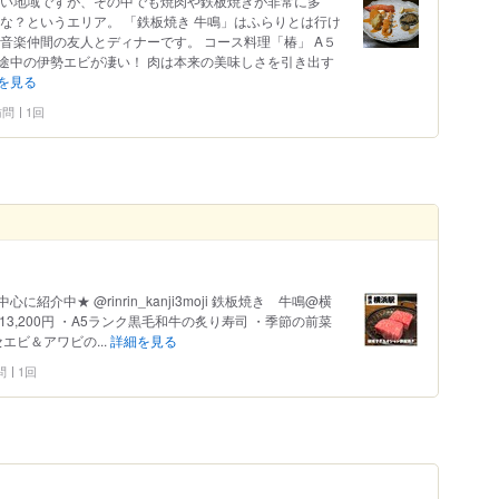
多い地域ですが、その中でも焼肉や鉄板焼きが非常に多
な？というエリア。 「鉄板焼き 牛鳴」はふらりとは行け
音楽仲間の友人とディナーです。 コース料理「椿」 A５
途中の伊勢エビが凄い！ 肉は本来の美味しさを引き出す
を見る
 訪問
1回
介中★ @rinrin_kanji3moji 鉄板焼き 牛鳴@横
椿コース13,200円 ・A5ランク黒毛和牛の炙り寿司 ・季節の前菜
エビ＆アワビの...
詳細を見る
問
1回