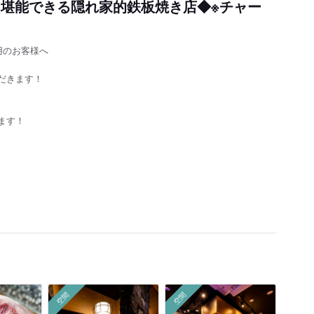
を堪能できる隠れ家的鉄板焼き店◆※チャー
用のお客様へ
だきます！
ます！
空間
空間