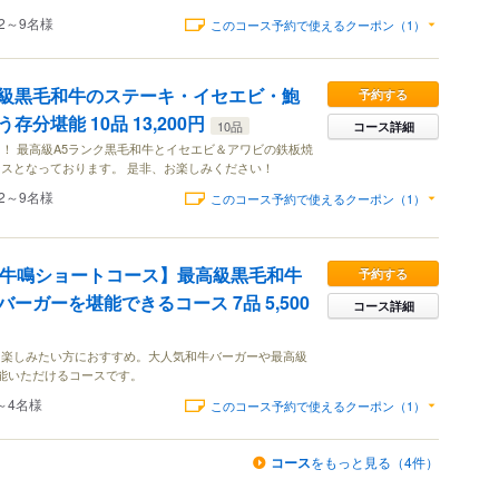
2～9名様
このコース予約で使えるクーポン（1）
級黒毛和牛のステーキ・イセエビ・鮑
予約する
分堪能 10品 13,200円
10品
コース詳細
！ 最高級A5ランク黒毛和牛とイセエビ＆アワビの鉄板焼
スとなっております。 是非、お楽しみください！
2～9名様
このコース予約で使えるクーポン（1）
【牛鳴ショートコース】最高級黒毛和牛
予約する
ーガーを堪能できるコース 7品 5,500
コース詳細
を楽しみたい方におすすめ。大人気和牛バーガーや最高級
能いただけるコースです。
～4名様
このコース予約で使えるクーポン（1）
コース
をもっと見る（4件）