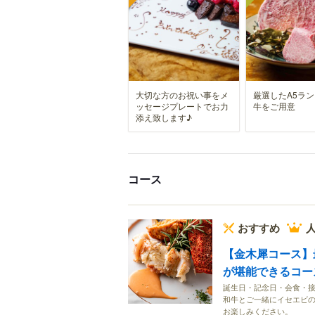
大切な方のお祝い事をメ
厳選したA5ラ
ッセージプレートでお力
牛をご用意
添え致します♪
コース
おすすめ
人
【金木犀コース】
が堪能できるコース 
誕生日・記念日・会食・接
和牛とご一緒にイセエビ
お楽しみください。