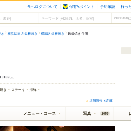
食べログについて
保有Vポイント
予約確認
行っ
焼き
横浜駅周辺 鉄板焼き
横浜駅 鉄板焼き
鉄板焼き 牛鳴
13189
人
焼き
ステーキ
海鮮
店舗情報（詳細）
メニュー・コース
写真
2055