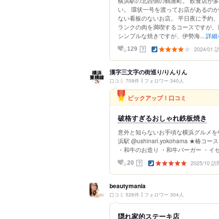
横浜駅の北西側の鶴屋町。 飲食店が
い。 環状一号を渡ってお店があるのか
ない看板のないお店。 平日夜に予約、
ランクの肉を満喫するコースですが、
シンプルな焼きですが、伊勢海...
詳細
2024/01
？
129
漢字三文字の街巡り/りんりん
口コミ 709件
フォロワー 340人
ピックアップ！口コミ
破格すぎるおしゃれ鉄板焼き
意外と知らないお手頃な横浜グルメを中心に紹
浜駅 @ushinari.yokohama ★
・和牛のお造り ・和牛バーガー ・イセ
2025/10 訪
？
20
beautymania
口コミ 526件
フォロワー 304人
隠れ家的ステーキ店