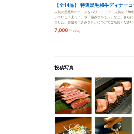
【全14品】 特選黒毛和牛ディナーコ
人気の黒毛和牛コースをパワーアップ！ 人気の「和
いている「上ミノ」や「極みホルモン」など。さらに
ました。自慢の「きみダレ」につけてご堪能ください
7,000
円
(税込)
投稿写真