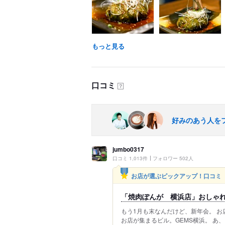
もっと見る
口コミ
？
好みのあう人を
jumbo0317
口コミ 1,013件
フォロワー 502人
お店が選ぶピックアップ！口コミ
「焼肉ぽんが 横浜店」おしゃ
もう1月も末なんだけど、新年会。 お
お店が集まるビル。GEMS横浜。 あ