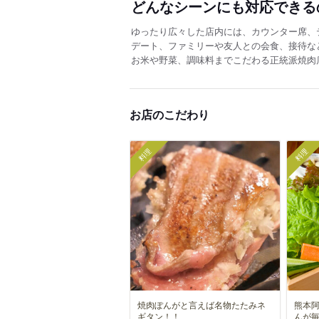
どんなシーンにも対応できる
ゆったり広々した店内には、カウンター席、
デート、ファミリーや友人との会食、接待な
お米や野菜、調味料までこだわる正統派焼肉
お店のこだわり
料理
料理
焼肉ぽんがと言えば名物たたみネ
熊本
ギタン！！
んが