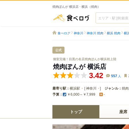
焼肉ぽんが 横浜店 - 横浜（焼肉）
食べログ
食べログ
神奈川
神奈川 焼肉
横浜 焼肉
横
公式
個室完備！目黒の名店焼肉ぽんが横浜初上陸
焼肉ぽんが 横浜店
3.42
557
人
最寄り駅：
横浜駅
[
神奈川
]
ジャンル：
焼肉
予算：
￥6,000～￥7,999
-
トップ
座席