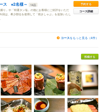
ース ※2名様～
予約する
14品
牛握り」や「特選タン塩」の他にお客様にご好評をいただ
コース詳細
今回は、希少部位を使用して「焼きしゃぶ」を追加いたし
。
コース
をもっと見る（4件）
投稿する