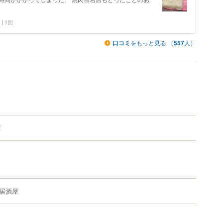
1回
口コミ
をもっと見る （
557
人）
店
居酒屋