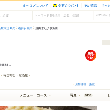
食べログについて
保有Vポイント
予約確認
行っ
浜駅周辺 焼肉
横浜駅 焼肉
焼肉ぽんが 横浜店
24558
人
韓国料理
居酒屋
店舗情報（詳細）
メニュー・コース
写真
5136