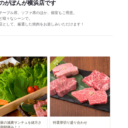
のがぽんが横浜店です
テーブル席、ソファ席のほか、個室もご用意。
ど様々なシーンで。
店として、厳選した焼肉をお楽しみいただけます！
料理
阿蘇の減農サンチュを緒方さ
特選厚切り盛り合わせ
毎朝朝摘み！！