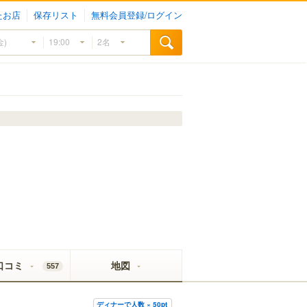
たお店
保存リスト
無料会員登録/ログイン
口コミ
地図
557
ディナーで人数 × 50pt