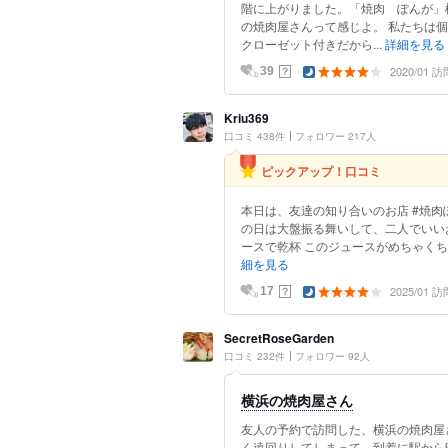
階に上がりました。「焼肉 ぽんが」
の焼肉屋さんって感じよ。 私たちは
クローゼット付きだから...
詳細を見る
2020/01 訪
？
39
Kriu369
口コミ 438件
フォロワー 217人
ピックアップ！口コミ
本日は、友達の知り合いのお店 #焼肉ぽ
の日は大盤振る舞いして、二人でいいお
ースで乾杯 このジュースがめちゃくちゃ美
細を見る
2025/01 訪
？
17
SecretRoseGarden
口コミ 232件
フォロワー 92人
横浜の焼肉屋さん
友人の予約で訪問した、横浜の焼肉屋
く遠回りしてしまって、到着に駅から