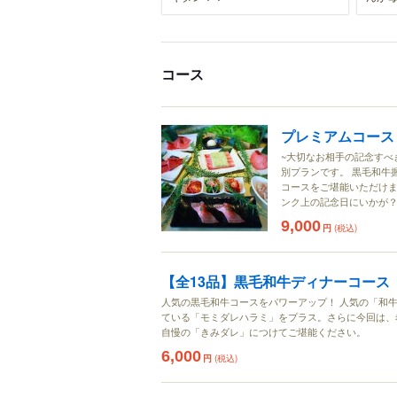
コース
プレミアムコース
~大切なお相手の記念すべ
別プランです。 黒毛和牛
コースをご堪能いただけ
ンク上の記念日にいかが
9,000
円
(税込)
【全13品】黒毛和牛ディナーコース
人気の黒毛和牛コースをパワーアップ！ 人気の「和
ている「モミダレハラミ」をプラス。さらに今回は、
自慢の「きみダレ」につけてご堪能ください。
6,000
円
(税込)