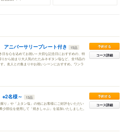
 アニバーサリープレート付き
予約する
15品
き日を心を込めてお祝い~ 大切な記念日におすすめの、特
コース詳細
握りから始まり大人気のたたみネギタン塩など、全15品の
ます。友人との集まりやお祝いシーンにおすすめ。ワンラ
？
 ※2名様～
予約する
13品
牛握り」や「上タン塩」の他にお客様にご好評をいただい
コース詳細
希少部位を使用して「焼きしゃぶ」を追加いたしました。