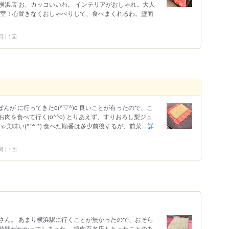
横浜店 お、カッコいいわ。 インテリアがおしゃれ。大人
個室！心置きなくおしゃべりして、食べまくれるわ。壁面
問
1回
んが に行ってきたo(^▽^)o 良いことが有ったので、こ
肉を食べて行く(o^^o) とりあえず、すりおろし梨ジュ
味い(*´꒳`*) 食べた順番は多少前後するが、前菜...
詳
問
1回
さん。 あまり横浜駅に行くことが無かったので、おそら
時間がかかってしまった。 焼肉百名店もとったことのあ