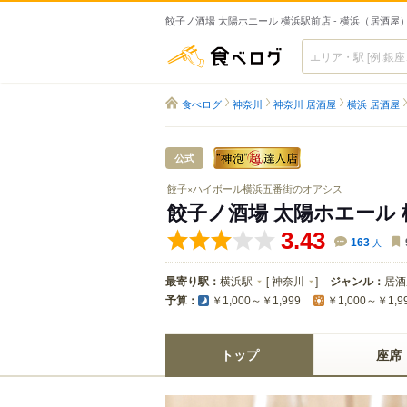
餃子ノ酒場 太陽ホエール 横浜駅前店 - 横浜（居酒屋
食べログ
食べログ
神奈川
神奈川 居酒屋
横浜 居酒屋
公式
餃子×ハイボール横浜五番街のオアシス
餃子ノ酒場 太陽ホエール
3.43
163
人
最寄り駅：
横浜駅
[
神奈川
]
ジャンル：
居酒
予算：
￥1,000～￥1,999
￥1,000～￥1,9
トップ
座席