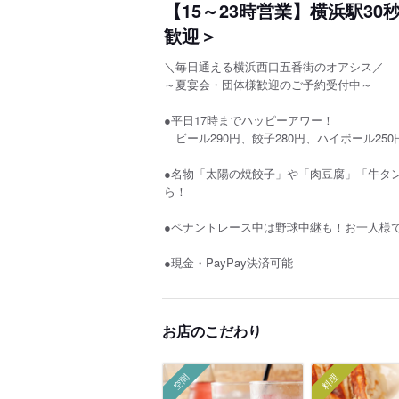
【15～23時営業】横浜駅3
歓迎＞
＼毎日通える横浜西口五番街のオアシス／
～夏宴会・団体様歓迎のご予約受付中～
●平日17時までハッピーアワー！
ビール290円、餃子280円、ハイボール250
●名物「太陽の焼餃子」や「肉豆腐」「牛タン
ら！
●ペナントレース中は野球中継も！お一人様
●現金・PayPay決済可能
お店のこだわり
空間
料理