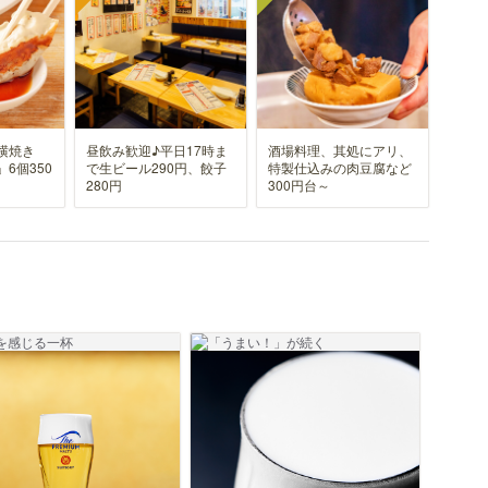
横焼き
昼飲み歓迎♪平日17時ま
酒場料理、其処にアリ、
6個350
で生ビール290円、餃子
特製仕込みの肉豆腐など
280円
300円台～