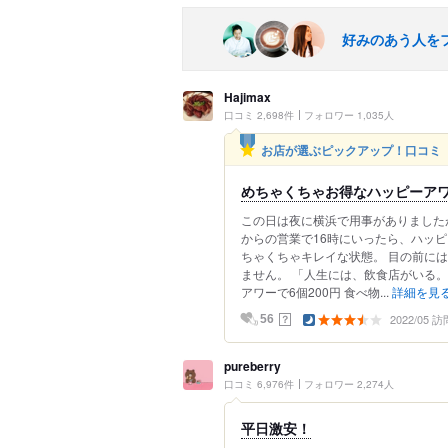
好みのあう人を
Hajimax
口コミ 2,698件
フォロワー 1,035人
お店が選ぶピックアップ！口コミ
めちゃくちゃお得なハッピーアワ
この日は夜に横浜で用事がありましたが
からの営業で16時にいったら、ハッピ
ちゃくちゃキレイな状態。 目の前に
ません。 「人生には、飲食店がいる
アワーで6個200円 食べ物...
詳細を見
2022/05 訪
？
56
pureberry
口コミ 6,976件
フォロワー 2,274人
平日激安！