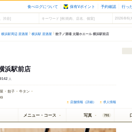
食べログについて
保有Vポイント
予約確認
行っ
）
横浜駅周辺 居酒屋
横浜駅 居酒屋
餃子ノ酒場 太陽ホエール 横浜駅前店
 横浜駅前店
9142
人
屋
餃子
牛タン
99
店舗情報（詳細）
求人情報
メニュー・コース
写真
791