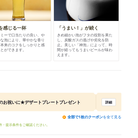
を感じる一杯
「うまい！」が続く
ーミーで口当たりの良い、や
きめ細かい泡がフタの役割を果た
かな泡により、華やかな香り
し、炭酸ガスの逃げや劣化を防
芽本来のコクをしっかりと感
止。美しい「神泡」によって、時
ことができます。
間が経ってもうまいビールが味わ
えます。
のお祝いに★デザートプレートプレゼント
詳細
全部で1枚のクーポン
を全て見る
条件・提示条件をご確認ください。