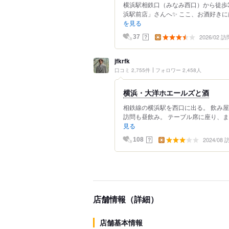
横浜駅相鉄口（みなみ西口）から徒歩3
浜駅前店」さんへ✨ ここ、お酒好きに
を見る
2026/02 訪
？
37
jfkrfk
口コミ 2,755件
フォロワー 2,458人
横浜・大洋ホエールズと酒
相鉄線の横浜駅を西口に出る。 飲み
訪問も昼飲み。 テーブル席に座り、ま
見る
2024/08
？
108
店舗情報（詳細）
店舗基本情報