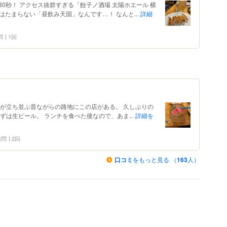
0秒！ アクセス抜群すぎる「餃子ノ酒場 太陽ホエール 横
はたまらない「昼飲み天国」なんです…！ なんと...
詳細
問
1回
屋が立ち並ぶ昔ながらの路地にこの店がある。 久しぶりの
ずは生ビール。 ランチを食べた後なので、あま...
詳細を
 訪問
2回
口コミ
をもっと見る （
163
人）