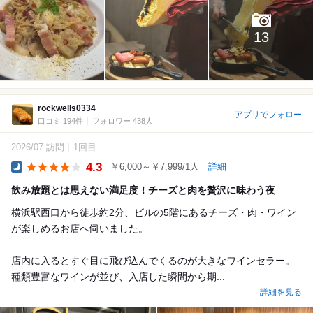
13
rockwells0334
アプリでフォロー
口コミ 194件
フォロワー 438人
2026/07 訪問
1回目
4.3
￥6,000～￥7,999/1人
詳細
Dinner
飲み放題とは思えない満足度！チーズと肉を贅沢に味わう夜
横浜駅西口から徒歩約2分、ビルの5階にあるチーズ・肉・ワイン
が楽しめるお店へ伺いました。
店内に入るとすぐ目に飛び込んでくるのが大きなワインセラー。
種類豊富なワインが並び、入店した瞬間から期...
詳細を見る