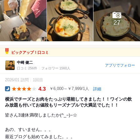
27
ピックアップ！口コミ
中崎 健二
アプリでフォロー
口コミ 256件
フォロワー 1560人
2026/01 訪問
1回目
4.3
￥6,000～￥7,999/1人
詳細
Dinner
横浜でチーズとお肉をたっぷり堪能してきました！！ワインの飲
み放題も付いてお値段もリーズナブルで大満足でした！！
皆さん3連休満喫しましたか(^_−)−☆
あの、すいません。。。
最近ブログも始めてみました。。。