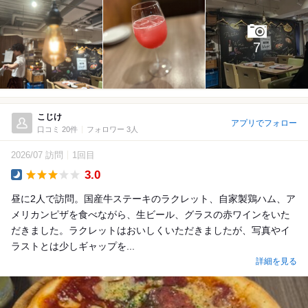
7
こじけ
アプリでフォロー
口コミ 20件
フォロワー 3人
2026/07 訪問
1回目
3.0
Dinner
昼に2人で訪問。国産牛ステーキのラクレット、自家製鶏ハム、ア
メリカンピザを食べながら、生ビール、グラスの赤ワインをいた
だきました。ラクレットはおいしくいただきましたが、写真やイ
ラストとは少しギャップを...
詳細を見る