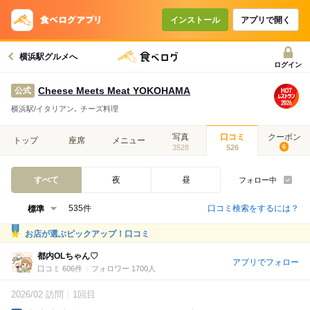
インストール
アプリで開く
横浜駅グルメへ
ログイン
Cheese Meets Meat YOKOHAMA
公式
横浜駅/イタリアン､ チーズ料理
写真
口コミ
クーポン
トップ
座席
メニュー
3528
526
6
すべて
夜
昼
フォロー中
口コミ検索をするには？
535件
お店が選ぶピックアップ！口コミ
都内OLちゃん♡
アプリでフォロー
口コミ 606件
フォロワー 1700人
2026/02 訪問
1回目