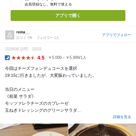
会員登録なし。無料で使える
アプリで開く
reina__
アプリでフォロー
口コミ 7件
フォロワー 1人
2026/08 訪問
1回目
4.5
￥5,000～￥5,999/1人
Dinner
今回はチーズフォンデュコースを選択
19:15に行きましたが、大変賑わっていました。
当日のメニュー
《前菜 サラダ》
モッツァレラチーズのカプレーゼ
玉ねぎドレッシングのグリーンサラダ...
詳細を見る