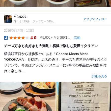
どら0220
アプリでフォロー
口コミ 199件
フォロワー 310人
2026/08 訪問
1回目
4.0
￥8,000～￥9,999/1人
詳細
Dinner
チーズ好きも肉好きも大満足！横浜で楽しむ贅沢イタリアン
横浜駅西口から徒歩数分にある「Cheese Meets Meat
YOKOHAMA」を初訪。店名の通り、チーズと肉料理が主役のイタ
リアンで、今回はアラカルトメニューに2時間の単品飲み放題を付
けて楽しみ...
詳細を見る