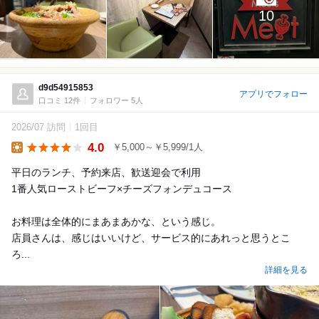
10
d9d54915853
アプリでフォロー
口コミ 12件
フォロワー 5人
2026/07 訪問
1回目
4.0
￥5,000～￥5,999/1人
Lunch
平日のランチ、予約来店、歓送迎会で利用
1番人気ローストビーフ×チーズフォンデュコース
お料理は全体的にまあまあかな、という感じ。
店員さんは、感じはいいけど、サービス的にあれっと思うとこ
ろ...
詳細を見る