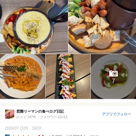
7
窓際リーマンの食べログ日記
アプリでフォロー
口コミ 147件
フォロワー 1213人
2026/07 訪問
1回目