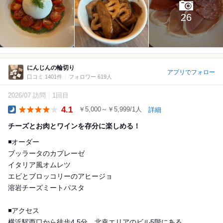
26
にんじんの輪切り
アプリでフォロー
口コミ 1401件
フォロワー 619人
2026/07 訪問
1回目
4.1
￥5,000～￥5,999/1人
詳細
Dinner
チーズとお肉とワインを存分に楽しめる！
◾️オーダー
ブッラータのカプレーゼ
イタリア風オムレツ
エビとブロッコリーのアヒージョ
溶岩チーズミートパスタ
◾️アクセス
横浜駅西口から徒歩4,5分、北幸エリアのビル5階にある。...