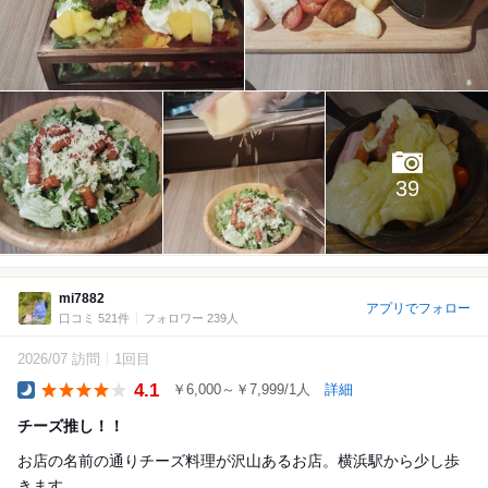
39
mi7882
アプリでフォロー
口コミ 521件
フォロワー 239人
2026/07 訪問
1回目
4.1
￥6,000～￥7,999/1人
詳細
Dinner
チーズ推し！！
お店の名前の通りチーズ料理が沢山あるお店。横浜駅から少し歩
きます。