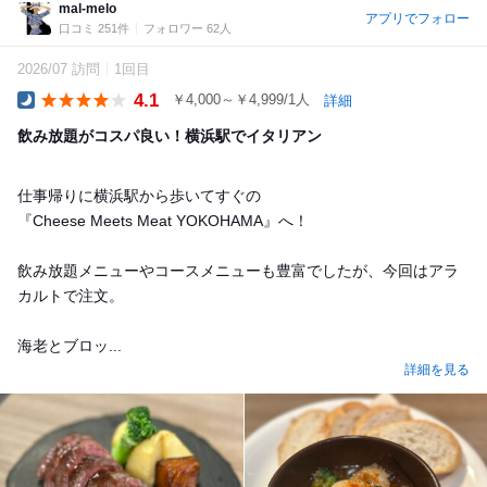
mal-melo
アプリでフォロー
口コミ 251件
フォロワー 62人
2026/07 訪問
1回目
4.1
￥4,000～￥4,999/1人
詳細
Dinner
飲み放題がコスパ良い！横浜駅でイタリアン
仕事帰りに横浜駅から歩いてすぐの
『Cheese Meets Meat YOKOHAMA』へ！
飲み放題メニューやコースメニューも豊富でしたが、今回はアラ
カルトで注文。
海老とブロッ...
詳細を見る