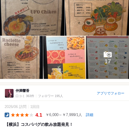
17
仲満響香
アプリでフォロー
口コミ 363件
フォロワー 195人
2026/06 訪問
1回目
4.1
￥6,000～￥7,999/1人
詳細
Dinner
【横浜】コスパバグの飲み放題発見！