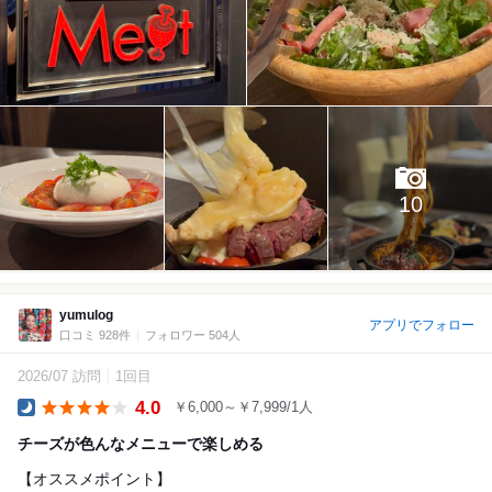
10
yumulog
アプリでフォロー
口コミ 928件
フォロワー 504人
2026/07 訪問
1回目
4.0
￥6,000～￥7,999/1人
Dinner
チーズが色んなメニューで楽しめる
【オススメポイント】