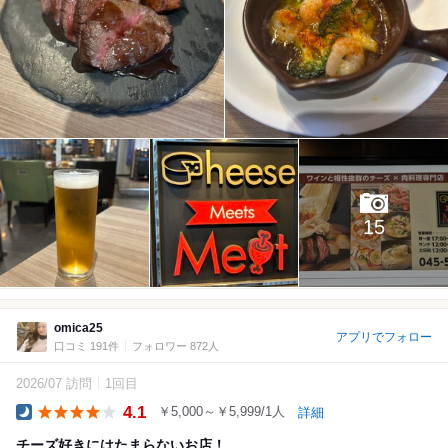
15
omica25
アプリでフォロー
口コミ 191件
フォロワー 872人
2026/07 訪問
1回目
4.1
￥5,000～￥5,999/1人
詳細
Dinner
チーズ好きにはたまらないお店！