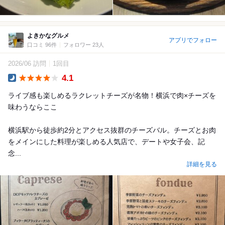
よきかなグルメ
アプリでフォロー
口コミ 96件
フォロワー 23人
2026/06 訪問
1回目
4.1
Dinner
ライブ感も楽しめるラクレットチーズが名物！横浜で肉×チーズを
味わうならここ
横浜駅から徒歩約2分とアクセス抜群のチーズバル。チーズとお肉
をメインにした料理が楽しめる人気店で、デートや女子会、記
念...
詳細を見る