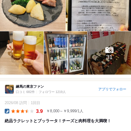
31
練馬の東京ファン
アプリでフォロー
口コミ 682件
フォロワー 1219人
2026/08 訪問
1回目
3.9
￥8,000～￥9,999/1人
Dinner
絶品ラクレットとブッラータ！チーズと肉料理を大満喫！