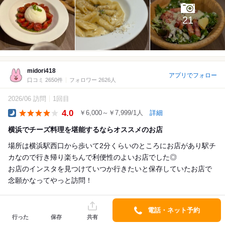
21
midori418
アプリでフォロー
口コミ 2650件
フォロワー 2626人
2026/06 訪問
1回目
4.0
￥6,000～￥7,999/1人
詳細
Dinner
横浜でチーズ料理を堪能するならオススメのお店
場所は横浜駅西口から歩いて2分くらいのところにお店があり駅チ
カなので行き帰り楽ちんで利便性のよいお店でした◎
お店のインスタを見つけていつか行きたいと保存していたお店で
念願かなってやっと訪問！
...
電話・ネット予約
詳細を見る
行った
保存
共有