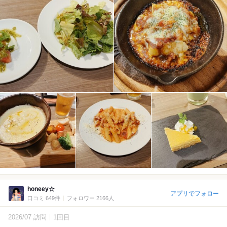
honeey☆
アプリでフォロー
口コミ 649件
フォロワー 2166人
2026/07 訪問
1回目