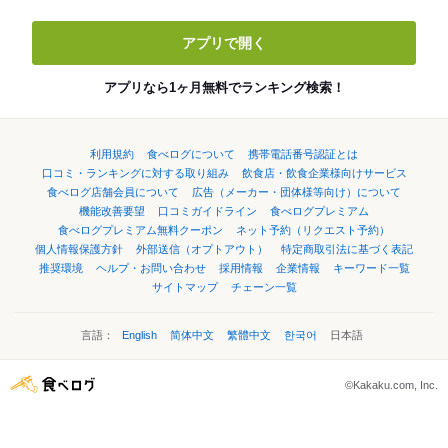
アプリで開く
アプリなら1ヶ月無料でランキング検索！
利用規約
食べログについて
携帯電話番号認証とは
口コミ・ランキングに対する取り組み
飲食店・飲食企業様向けサービス
食べログ店舗会員について
広告（メーカー・団体様等向け）について
機能改善要望
口コミガイドライン
食べログプレミアム
食べログプレミアム無料クーポン
ネット予約（リクエスト予約）
個人情報保護方針
外部送信（オプトアウト）
特定商取引法に基づく表記
推奨環境
ヘルプ・お問い合わせ
採用情報
企業情報
キーワード一覧
サイトマップ
チェーン一覧
言語：
English
简体中文
繁體中文
한국어
日本語
©Kakaku.com, Inc.