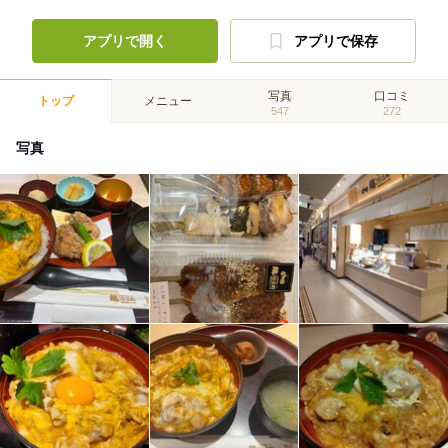
アプリで開く
アプリで保存
写真
口コミ
トップ
メニュー
547
272
写真