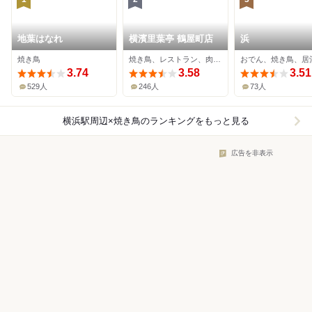
地葉はなれ
横濱里葉亭 鶴屋町店
浜
焼き鳥
焼き鳥、レストラン、肉料理
おでん、焼き鳥、居
3.74
3.58
3.51
529人
246人
73人
横浜駅周辺×焼き鳥
のランキングをもっと見る
広告を非表示