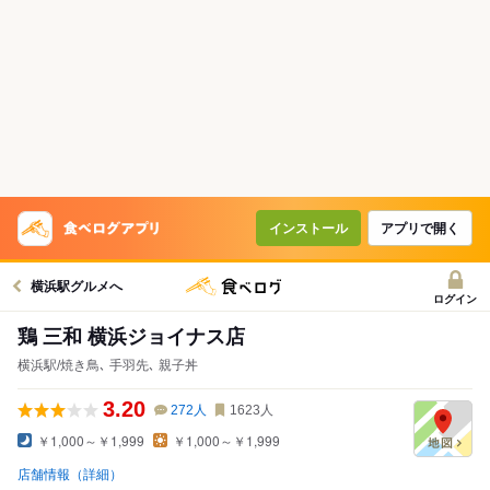
インストール
アプリで開く
横浜駅グルメへ
ログイン
鶏 三和 横浜ジョイナス店
横浜駅/焼き鳥､ 手羽先､ 親子丼
3.20
272
人
1623
人
￥1,000～￥1,999
￥1,000～￥1,999
店舗情報（詳細）