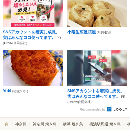
SNSアカウントを着実に成長。
小陽生煎饅頭屋
(町田/飲茶)
実はみんなココ使ってます。
PR
(Dreaw合同会社)
Yuki
SNSアカウントを着実に成長。
(稲城/パン)
実はみんなココ使ってます。
PR
(Dreaw合同会社)
Recommended by
神奈川
神奈川 焼き鳥
横浜 焼き鳥
横浜駅周辺 焼き鳥