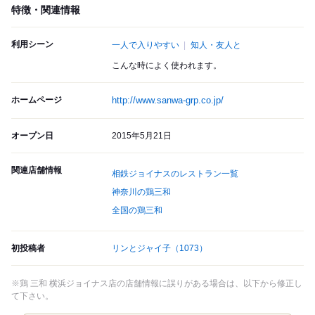
特徴・関連情報
利用シーン
一人で入りやすい
知人・友人と
こんな時によく使われます。
ホームページ
http://www.sanwa-grp.co.jp/
オープン日
2015年5月21日
関連店舗情報
相鉄ジョイナスのレストラン一覧
神奈川の鶏三和
全国の鶏三和
初投稿者
リンとジャイ子
（1073）
※鶏 三和 横浜ジョイナス店の店舗情報に誤りがある場合は、以下から修正し
て下さい。