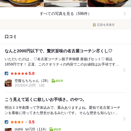
すべての写真を見る（596件）
広告を非表示
口コミ
なんと2000円以下で、贅沢旨味の名古屋コーチン尽くし♡
いただいたのは… ♡名古屋コーチン親子丼御膳 唐揚げセット♡ 税込
1859円です！ 正直、このクオリティの内容でこのお値段はお手頃です。
「三和三和三和の若鶏〜...
5.0
Dinner:
空腹もちちゃん
（28）
2026/04 訪問
1回
こう見えて近くに欲しいお手頃さ。のやつ。
明治３３年創業って字体込みで、重みありますよね。愛知で名古屋コーチ
ンを看板に培ってきた歴史があるみたいです。 そんな歴史も知らないま
ま、てくてくと歩いていた横浜の地下街にすっ...
3.5
Dinner:
oishii_so720
（114）