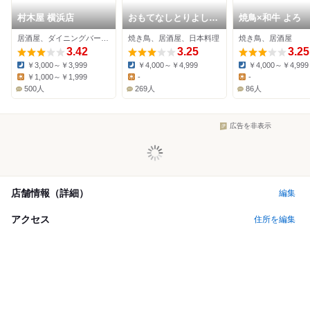
村木屋 横浜店
おもてなしとりよし
焼鳥×和牛 よろ
横浜西口店
居酒屋、ダイニングバー、焼き鳥
焼き鳥、居酒屋、日本料理
焼き鳥、居酒屋
3.42
3.25
3.25
￥3,000～￥3,999
￥4,000～￥4,999
￥4,000～￥4,999
Dinner:
Dinner:
Dinner:
￥1,000～￥1,999
-
-
Lunch:
Lunch:
Lunch:
500人
269人
86人
広告を非表示
店舗情報（詳細）
編集
アクセス
住所を編集