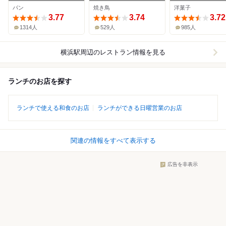
ドーレ (横浜ベイシェ
オ ブール 横浜高
パン
焼き鳥
洋菓子
ラトン ホテル&タワー
店
ズ)
3.77
3.74
3.72
1314人
529人
985人
横浜駅周辺
のレストラン情報を見る
ランチのお店を探す
ランチで使える和食のお店
ランチができる日曜営業のお店
関連の情報をすべて表示する
広告を非表示