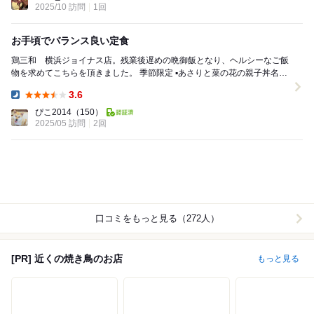
2025/10 訪問
1回
お手頃でバランス良い定食
鶏三和 横浜ジョイナス店。残業後遅めの晩御飯となり、ヘルシーなご飯
物を求めてこちらを頂きました。 季節限定 ▪️あさりと菜の花の親子丼名古
屋コーチン 梅干し・コラーゲ...
3.6
Dinner:
ぴこ2014
（150）
2025/05 訪問
2回
口コミをもっと見る（272人）
[PR] 近くの焼き鳥のお店
もっと見る