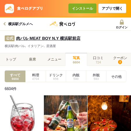
インストール
アプリで開く
横浜駅グルメへ
ログイン
肉バル MEAT BOY N.Y 横浜駅前店
公式
横浜駅/肉バル､ イタリアン､ 居酒屋
写真
口コミ
クーポン
トップ
座席
メニュー
6604
724
3
すべて
料理
ドリンク
内観
外観
その他
6604
4704
656
590
593
6604
件