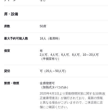
席・設備
席数
50席
最大予約可能人数
16人（着席時）
個室
有
2人可、4人可、6人可、8人可、10～20人可
（半個室有り）
貸切
可（20人～50人可）
禁煙・喫煙
全席喫煙可
（加熱式タバコのみ）
2020年4月1日より受動喫煙対策に関する法律(改
正健康増進法）が施行されており、最新の情報
と異なる場合がございますので、ご来店前に店
舗にご確認ください。