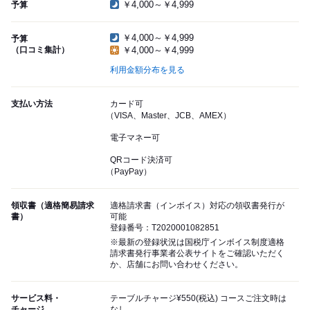
￥4,000～￥4,999
予算
￥4,000～￥4,999
予算
（口コミ集計）
￥4,000～￥4,999
利用金額分布を見る
支払い方法
カード可
（VISA、Master、JCB、AMEX）
電子マネー可
QRコード決済可
（PayPay）
領収書（適格簡易請求
適格請求書（インボイス）対応の領収書発行が
書）
可能
登録番号：T2020001082851
※最新の登録状況は国税庁インボイス制度適格
請求書発行事業者公表サイトをご確認いただく
か、店舗にお問い合わせください。
サービス料・
テーブルチャージ¥550(税込) コースご注文時は
チャージ
なし