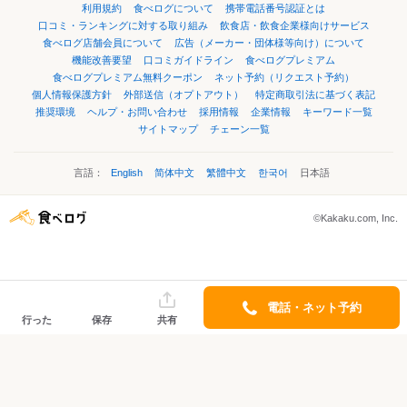
利用規約
食べログについて
携帯電話番号認証とは
口コミ・ランキングに対する取り組み
飲食店・飲食企業様向けサービス
食べログ店舗会員について
広告（メーカー・団体様等向け）について
機能改善要望
口コミガイドライン
食べログプレミアム
食べログプレミアム無料クーポン
ネット予約（リクエスト予約）
個人情報保護方針
外部送信（オプトアウト）
特定商取引法に基づく表記
推奨環境
ヘルプ・お問い合わせ
採用情報
企業情報
キーワード一覧
サイトマップ
チェーン一覧
言語：
English
简体中文
繁體中文
한국어
日本語
©Kakaku.com, Inc.
電話・ネット予約
行った
保存
共有