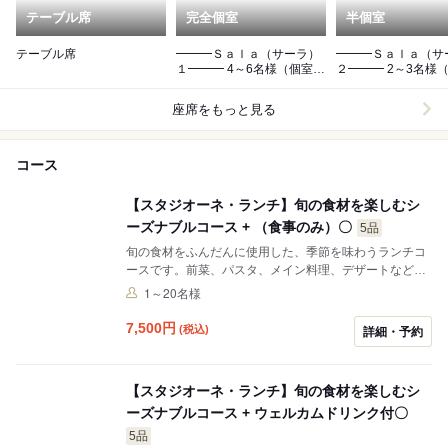
テーブル席
完全個室
半個室
テーブル席
━━━Ｓａｌａ（サーラ）
━━━Ｓａｌａ（サ
１━━━ 4～6名様（個室
２━━━ 2～3名様（個室
料：5000円/室）
料：3000円/室）
座席をもっと見る
コース
【スタジオーネ・ランチ】旬の食材を楽しむシ
ーズナブルコース + （食事のみ）〇
5品
旬の食材をふんだんに使用した、季節を味わうランチコ
ースです。前菜、パスタ、メイン料理、デザートなど全
5品にてお愉しみください。パスタ・メイン料理はお選
1～20名様
びいただけます。※ウェルカムドリンク付+700円(税込)
もご用意しております。。
7,500
円
(税込)
詳細・予約
【スタジオーネ・ランチ】旬の食材を楽しむシ
ーズナブルコース + ウェルカムドリンク付〇
5品