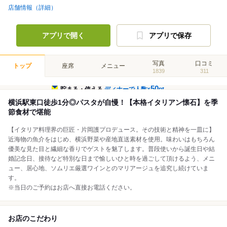
店舗情報（詳細）
アプリで開く
アプリで保存
写真
口コミ
トップ
座席
メニュー
1839
311
50
貯まる・使える
ディナーで人数×
pt
横浜駅東口徒歩1分◎パスタが自慢！【本格イタリアン懐石】を季
節食材で堪能
【イタリア料理界の巨匠・片岡護プロデュース。その技術と精神を一皿に】
近海物の魚介をはじめ、横浜野菜や産地直送素材を使用。味わいはもちろん
優美な見た目と繊細な香りでゲストを魅了します。普段使いから誕生日や結
婚記念日、接待など特別な日まで愉しいひと時を過ごして頂けるよう、メニ
ュー、居心地、ソムリエ厳選ワインとのマリアージュを追究し続けていま
す。
※当日のご予約はお店へ直接お電話ください。
お店のこだわり