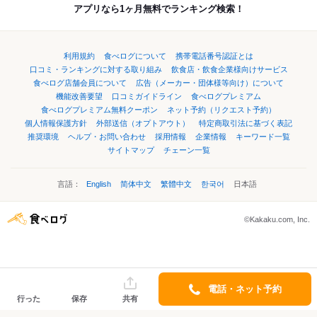
アプリなら1ヶ月無料でランキング検索！
利用規約
食べログについて
携帯電話番号認証とは
口コミ・ランキングに対する取り組み
飲食店・飲食企業様向けサービス
食べログ店舗会員について
広告（メーカー・団体様等向け）について
機能改善要望
口コミガイドライン
食べログプレミアム
食べログプレミアム無料クーポン
ネット予約（リクエスト予約）
個人情報保護方針
外部送信（オプトアウト）
特定商取引法に基づく表記
推奨環境
ヘルプ・お問い合わせ
採用情報
企業情報
キーワード一覧
サイトマップ
チェーン一覧
言語：
English
简体中文
繁體中文
한국어
日本語
©Kakaku.com, Inc.
電話・ネット予約
行った
保存
共有