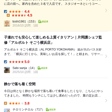
に店の前へ。家内を含めた３名で入店です。 スタジオーネというコース
を注文しました。和牛のアミューズと前菜５種盛り合わせから始まりまし
4.4
たが、特にズッキーニを素揚げしてバルサミコ酢をきかせた一品は唸りま
Dinner:
4.5
した。ここでパンが来ます。続いて甘鯛のウロコ焼きポルチーニ茸のピュ
Lunch:
toshi1961
（153）
ーレ添えでしたが、黒皿に盛り付けられたそれは、まるで和の一品のよ
2016/10 訪問
1回
う...
子連れでも安心して楽しめる上質イタリアン｜片岡護シェフ監
修「アルポルト そごう横浜店」
アルポルト そごう横浜店（AL PORTO YOKOHAMA） 姑が大のパスタ好
きで、「横浜に行くから、美味しいお店を探して！」と頼まれ、リサーチ
して見つけたのがこちら。 ...
5.0
Dinner:
Sato sanja
（14）
2025/10 訪問
1回
静かで落ち着く空間
今日は何となく静かな場所で落ち着いて食事をしたくなり、こちらにやっ
てきました。 時間もランチにしては少し遅めだったので、案の定お店は
空いていて静かでした。テーブルクロスは白い布製...
3.8
Lunch:
チロリンチロル
（717）