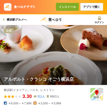
インストール
アプリで開く
横浜駅グルメへ
ログイン
公式
アルポルト・クラシコ そごう横浜店
横浜駅/イタリアン､ パスタ､ レストラン
3.30
311
人
9863
人
￥6,000～￥7,999
￥3,000～￥3,999