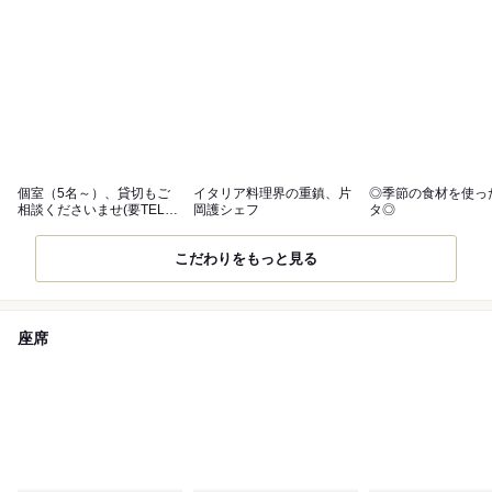
個室（5名～）、貸切もご
イタリア料理界の重鎮、片
◎季節の食材を使っ
相談くださいませ(要TEL予
岡護シェフ
タ◎
約）
こだわりをもっと見る
座席