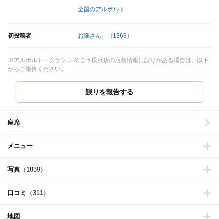
全国のアルポルト
初投稿者
お隆さん。
（1363）
※アルポルト・クラシコ そごう横浜店の店舗情報に誤りがある場合は、以下
からご報告ください。
誤りを報告する
座席
メニュー
写真
（1839）
口コミ
（311）
地図