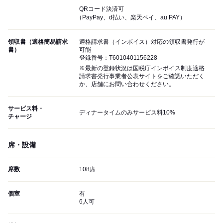
QRコード決済可
（PayPay、d払い、楽天ペイ、au PAY）
領収書（適格簡易請求
適格請求書（インボイス）対応の領収書発行が
書）
可能
登録番号：T6010401156228
※最新の登録状況は国税庁インボイス制度適格
請求書発行事業者公表サイトをご確認いただく
か、店舗にお問い合わせください。
サービス料・
ディナータイムのみサービス料10%
チャージ
席・設備
席数
108席
個室
有
6人可