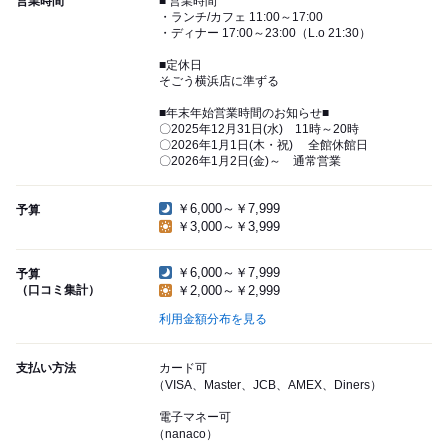
営業時間
■ 営業時間
・ランチ/カフェ 11:00～17:00
・ディナー 17:00～23:00（L.o 21:30）
■定休日
そごう横浜店に準ずる
■年末年始営業時間のお知らせ■
〇2025年12月31日(水) 11時～20時
〇2026年1月1日(木・祝) 全館休館日
〇2026年1月2日(金)～ 通常営業
￥6,000～￥7,999
予算
￥3,000～￥3,999
￥6,000～￥7,999
予算
（口コミ集計）
￥2,000～￥2,999
利用金額分布を見る
支払い方法
カード可
（VISA、Master、JCB、AMEX、Diners）
電子マネー可
（nanaco）