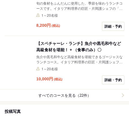
旬の食材をふんだんに使用した、季節を味わうランチコ
ースです。イタリア料理界の巨匠・片岡護シェフの「イ
タリアン懐石」を、前菜、パスタ、お肉料理、デザート
1～20名様
など全5品にてお愉しみください。 ※ウェルカムドリン
ク：スパークリングワイン、小ビール、ジンジャーエー
8,200
円
(税込)
詳細・予約
ル、オレンジジュース、ウーロン茶からお選びいただけ
ます。
【スペチャーレ・ランチ】魚介や黒毛和牛など
高級食材を堪能！ + （食事のみ）〇
魚介や黒毛和牛など高級食材を堪能できるゴージャスな
ランチコース。イタリア料理界の巨匠・片岡護シェフの
「イタリアン懐石」を、前菜、パスタ、メイン、デザー
1～20名様
トなど全6品にてお愉しみください。記念日や接待など
特別な日にもおすすめのスペシャルなコースです。
10,000
円
(税込)
詳細・予約
すべてのコースを見る（22件）
投稿写真