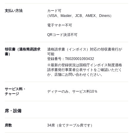
支払い方法
カード可
（VISA、Master、JCB、AMEX、Diners）
電子マネー不可
QRコード決済不可
領収書（適格簡易請求
適格請求書（インボイス）対応の領収書発行が
書）
可能
登録番号：T6020001093432
※最新の登録状況は国税庁インボイス制度適格
請求書発行事業者公表サイトをご確認いただく
か、店舗にお問い合わせください。
サービス料・
ディナーのみ、サービス料10％
チャージ
席・設備
席数
34席（全てテーブル席です）