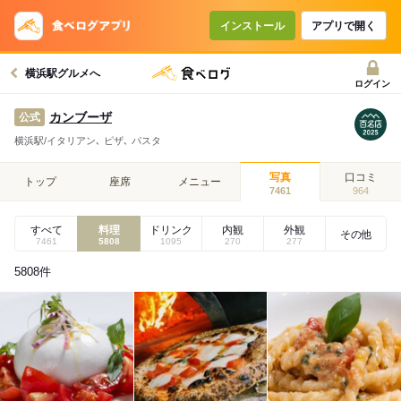
インストール
アプリで開く
横浜駅グルメへ
ログイン
カンブーザ
公式
横浜駅/イタリアン､ ピザ､ パスタ
写真
口コミ
トップ
座席
メニュー
7461
964
すべて
料理
ドリンク
内観
外観
その他
7461
5808
1095
270
277
5808
件