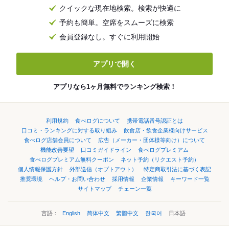
クイックな現在地検索。検索が快適に
予約も簡単。空席をスムーズに検索
会員登録なし。すぐに利用開始
アプリで開く
アプリなら1ヶ月無料でランキング検索！
利用規約
食べログについて
携帯電話番号認証とは
口コミ・ランキングに対する取り組み
飲食店・飲食企業様向けサービス
食べログ店舗会員について
広告（メーカー・団体様等向け）について
機能改善要望
口コミガイドライン
食べログプレミアム
食べログプレミアム無料クーポン
ネット予約（リクエスト予約）
個人情報保護方針
外部送信（オプトアウト）
特定商取引法に基づく表記
推奨環境
ヘルプ・お問い合わせ
採用情報
企業情報
キーワード一覧
サイトマップ
チェーン一覧
言語：
English
简体中文
繁體中文
한국어
日本語