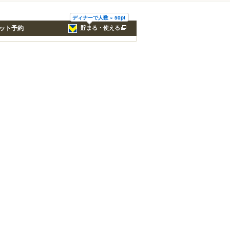
ディナーで人数 × 50pt
ット予約
貯まる・使える