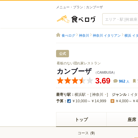
メニュー・プラン : カンブーザ
食べログ
食べログ
神奈川
神奈川 イタリアン
横浜 イ
公式
看板のない隠れ家レストラン
カンブーザ
（CAMBUSA）
3.69
962
人
最寄り駅：
横浜駅
[
神奈川
]
ジャンル：
イタ
予算：
￥10,000～￥14,999
￥4,000～￥4
トップ
座席
コース
(
)
9