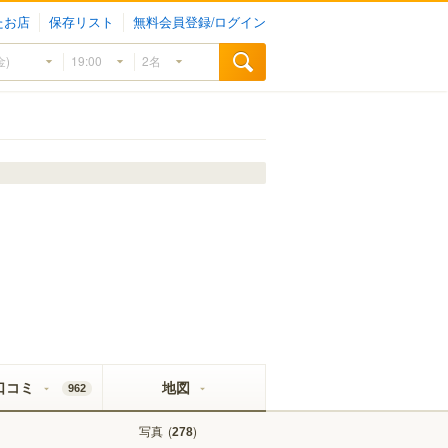
たお店
保存リスト
無料会員登録/ログイン
口コミ
地図
962
写真
(
)
278