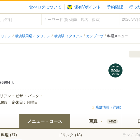
食べログについて
保有Vポイント
予約確認
行っ
タリアン
横浜駅周辺 イタリアン
横浜駅 イタリアン
カンブーザ
料理メニュー
76904
人
リアン
ピザ
パスタ
定休日：
月曜日
,999
店舗情報（詳細）
メニュー・コース
写真
7452
料理
(
)
ドリンク
(
)
ランチ
(
)
37
18
0