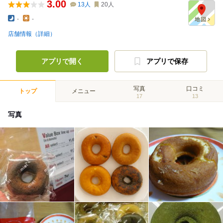
3.00
13
人
20
人
-
-
店舗情報（詳細）
アプリで開く
アプリで保存
写真
口コミ
トップ
メニュー
17
13
写真