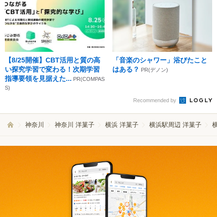
【8/25開催】CBT活用と質の高
「音楽のシャワー」浴びたこと
い探究学習で変わる！次期学習
はある？
PR(デノン)
指導要領を見据えた...
PR(COMPAS
S)
Recommended by
神奈川
神奈川 洋菓子
横浜 洋菓子
横浜駅周辺 洋菓子