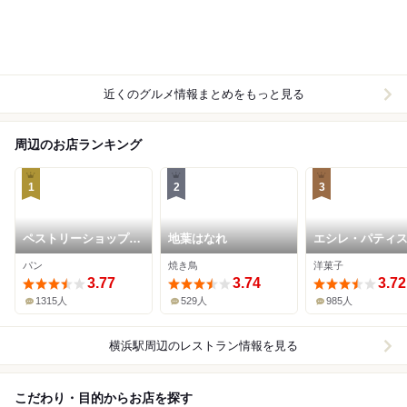
近くのグルメ情報まとめをもっと見る
周辺のお店ランキング
1
2
3
ペストリーショップ
地葉はなれ
エシレ・パティ
ドーレ (横浜ベイシェ
オ ブール 横浜高
パン
焼き鳥
洋菓子
ラトン ホテル&タワー
店
ズ)
3.77
3.74
3.72
1315人
529人
985人
横浜駅周辺
のレストラン情報を見る
こだわり・目的からお店を探す