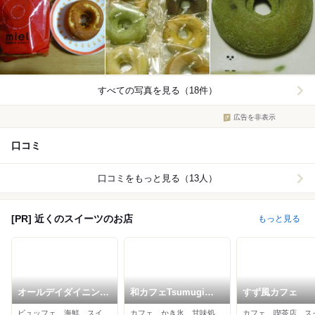
すべての写真を見る（18件）
広告を非表示
口コミ
口コミをもっと見る（13人）
[PR] 近くのスイーツのお店
もっと見る
オールデイダイニング
和カフェTsumugi
すず風カフェ
コンパス (横浜ベイシ
FOOD & TIME
ビュッフェ、海鮮、スイーツ
カフェ、かき氷、甘味処
カフェ、喫茶店、ス
ェラトン ホテル&タワ
ISETAN YOKOHAMA