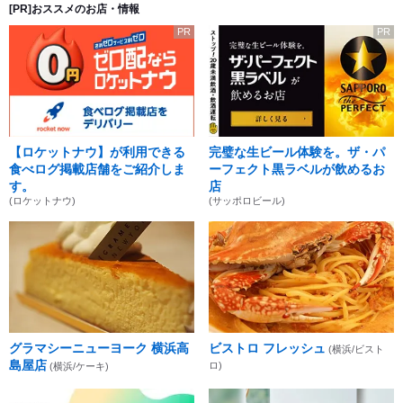
[PR]おススメのお店・情報
PR
PR
【ロケットナウ】が利用できる
完璧な生ビール体験を。ザ・パ
食べログ掲載店舗をご紹介しま
ーフェクト黒ラベルが飲めるお
す。
店
(ロケットナウ)
(サッポロビール)
グラマシーニューヨーク 横浜高
ビストロ フレッシュ
(横浜/ビスト
島屋店
ロ)
(横浜/ケーキ)