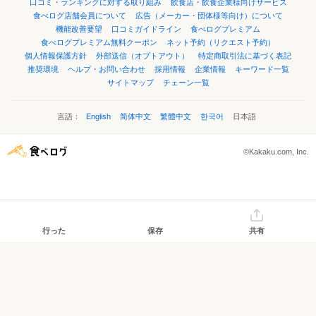
口コミ・ランキングに対する取り組み
飲食店・飲食企業様向けサービス
食べログ店舗会員について
広告（メーカー・団体様等向け）について
機能改善要望
口コミガイドライン
食べログプレミアム
食べログプレミアム無料クーポン
ネット予約（リクエスト予約）
個人情報保護方針
外部送信（オプトアウト）
特定商取引法に基づく表記
推奨環境
ヘルプ・お問い合わせ
採用情報
企業情報
キーワード一覧
サイトマップ
チェーン一覧
言語：
English
简体中文
繁體中文
한국어
日本語
©Kakaku.com, Inc.
行った
保存
共有