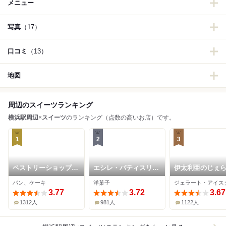
メニュー
写真
（17）
口コミ
（13）
地図
周辺のスイーツランキング
横浜駅周辺
×
スイーツ
のランキング（点数の高いお店）です。
1
2
3
ペストリーショップ
エシレ・パティスリー
伊太利亜のじぇ
ドーレ (横浜ベイシェ
オ ブール 横浜高島屋
や
パン、ケーキ
洋菓子
ラトン ホテル&タワー
店
ズ)
3.77
3.72
3.67
1312人
981人
1122人