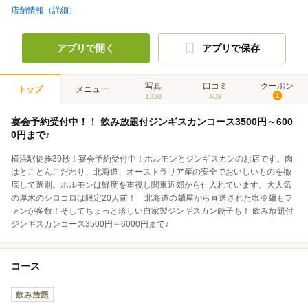
店舗情報（詳細）
アプリで開く
アプリで保存
写真
口コミ
クーポン
トップ
メニュー
1338
409
1
宴会予約受付中！！ 飲み放題付ジンギスカンコース3500円～600
0円まで♪
横浜駅徒歩30秒！宴会予約受付中！ホルモンとジンギスカンのお店です。肉
はとことんこだわり、北海道、オーストラリア産の安全でおいしいものを徹
底して選別。ホルモンは鮮度を重視し関東近郊から仕入れています。大人気
の厚木のシロコロは限定20人前！ 北海道の麺屋から直送された塩冷麺もフ
ァンが多数！そしてちょっと珍しい自家製ジンギスカン餃子も！ 飲み放題付
ジンギスカンコース3500円～6000円まで♪
コース
飲み放題