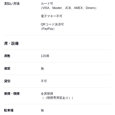
支払い方法
カード可
（VISA、Master、JCB、AMEX、Diners）
電子マネー不可
QRコード決済可
（PayPay）
席・設備
席数
120席
個室
無
貸切
不可
禁煙・喫煙
全席禁煙
（（喫煙専用室あり））
駐車場
無