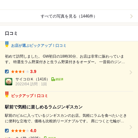
すべての写真を見る（1446件）
口コミ
お店が選ぶピックアップ！口コミ
初めて訪問しました。 GW初日の18時30分、お店は非常に賑わっていま
す。 特選生ラム野菜付きと生ラム野菜付きをオーダー。 一昔前のジンギ
スカンと言えば独特の香りがあり、最近は松尾のジンギスカンのようなし
3.9
っかりタレ付けジンギスカンにはまっていましたが、たたらの生ラム素晴
Dinner:
らしいです。 新鮮なことがよくわかる、ジュワッと旨味を堪能できるジ
サイコロＫ
（1416）
2022/04 訪問
ンギスカンでした。 リーズナブルで素晴らしいで...
1回
ピックアップ！口コミ
駅前で気軽に楽しめるラムジンギスカン
駅前のビルに入っているジンギスカンのお店。気軽にラムを食べたいとき
に便利な立地で、価格も比較的リーズナブルです。 席につくと七輪が運
ばれてきて、まずはビールで乾杯。 ●生ビール（中） 550円 最初は定番
4.0
のラムセットを注文。 ●生ラムセット 950円 ●生ラム肩ロースセット
Dinner:
1050円...