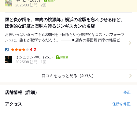
キイ助
（2035）
2026/03 訪問
2回
煙と炎が踊る、羊肉の桃源郷」横浜の喧騒を忘れさせるほど、
圧倒的な鮮度と旨味を誇るジンギスカンの名店
お腹いっぱい食べても3,000円を下回るという奇跡的なコストパフォーマ
ンスに、誰もが驚愕するだろう。 ⸻ ■ 店内の雰囲気 南幸の雑居ビル4
階に足を踏み入れると、そこ...
4.2
Dinner:
ミシュランPAC
（251）
2025/08 訪問
1回
口コミをもっと見る（409人）
店舗情報（詳細）
修正
アクセス
住所を修正