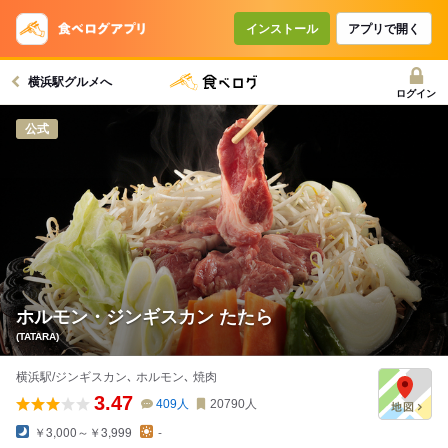
コースで使えるクーポン
戻る
インストール
アプリで開く
横浜駅グルメへ
クーポンを利用せず予約する
ログイン
公式
ホルモン・ジンギスカン たたら
(TATARA)
横浜駅/ジンギスカン､ ホルモン､ 焼肉
3.47
409
人
20790
人
￥3,000～￥3,999
-