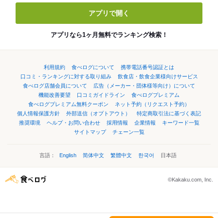
アプリで開く
アプリなら1ヶ月無料でランキング検索！
利用規約
食べログについて
携帯電話番号認証とは
口コミ・ランキングに対する取り組み
飲食店・飲食企業様向けサービス
食べログ店舗会員について
広告（メーカー・団体様等向け）について
機能改善要望
口コミガイドライン
食べログプレミアム
食べログプレミアム無料クーポン
ネット予約（リクエスト予約）
個人情報保護方針
外部送信（オプトアウト）
特定商取引法に基づく表記
推奨環境
ヘルプ・お問い合わせ
採用情報
企業情報
キーワード一覧
サイトマップ
チェーン一覧
言語：
English
简体中文
繁體中文
한국어
日本語
©Kakaku.com, Inc.