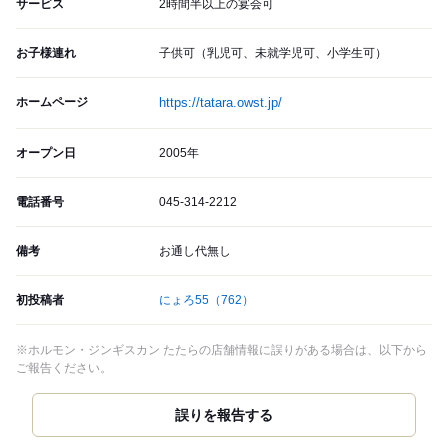
サービス
2時間半以上の宴会可
お子様連れ
子供可（乳児可、未就学児可、小学生可）
ホームページ
https://tatara.owst.jp/
オープン日
2005年
電話番号
045-314-2212
備考
お通し代無し
初投稿者
にょろ55
（762）
※ホルモン・ジンギスカン たたらの店舗情報に誤りがある場合は、以下から
ご報告ください。
誤りを報告する