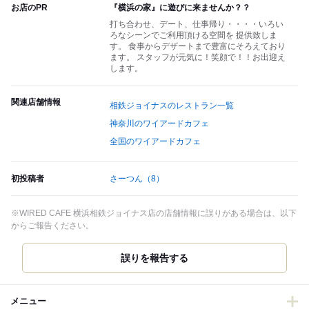
お店のPR
『横浜の家』に遊びに来ませんか？？
打ち合わせ、デート、仕事帰り・・・・いろい
ろなシーンでご利用頂ける空間を 提供致しま
す。 食事からデザートまで豊富にそろえており
ます。 スタッフが元気に！笑顔で！！お出迎え
します。
関連店舗情報
相鉄ジョイナスのレストラン一覧
神奈川のワイアードカフェ
全国のワイアードカフェ
初投稿者
さーつん
（8）
※WIRED CAFE 横浜相鉄ジョイナス店の店舗情報に誤りがある場合は、以下
からご報告ください。
誤りを報告する
メニュー