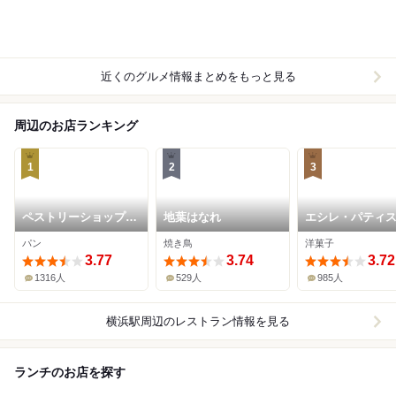
近くのグルメ情報まとめをもっと見る
周辺のお店ランキング
1
2
3
ペストリーショップ
地葉はなれ
エシレ・パティ
ドーレ (横浜ベイシェ
オ ブール 横浜高
パン
焼き鳥
洋菓子
ラトン ホテル&タワー
店
ズ)
3.77
3.74
3.72
1316人
529人
985人
横浜駅周辺
のレストラン情報を見る
ランチのお店を探す