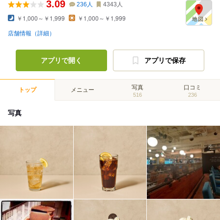
3.09
236
人
4343
人
￥1,000～￥1,999
￥1,000～￥1,999
店舗情報（詳細）
アプリで開く
アプリで保存
写真
口コミ
トップ
メニュー
516
236
写真