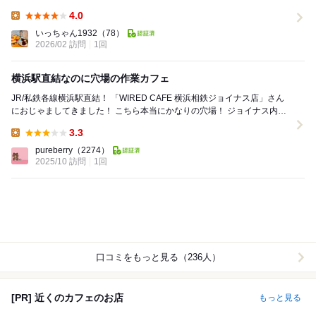
ダーでサクッと注文できて、各種キャッシ...
4.0
Lunch:
いっちゃん1932
（78）
2026/02 訪問
1回
横浜駅直結なのに穴場の作業カフェ
JR/私鉄各線横浜駅直結！ 「WIRED CAFE 横浜相鉄ジョイナス店」さん
におじゃましてきました！ こちら本当にかなりの穴場！ ジョイナス内の
他のレストランとは違う場所に...
3.3
Lunch:
pureberry
（2274）
2025/10 訪問
1回
口コミをもっと見る（236人）
[PR] 近くのカフェのお店
もっと見る