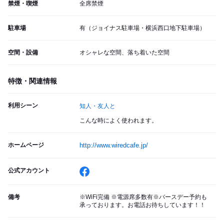
禁煙・喫煙
全席禁煙
駐車場
有（ジョイナス駐車場・横浜西口地下駐車場）
空間・設備
オシャレな空間、落ち着いた空間
特徴・関連情報
利用シーン
知人・友人と
こんな時によく使われます。
ホームページ
http://www.wiredcafe.jp/
公式アカウント
備考
※WiFi完備 ※電源席多数有※バースデー予約も
承っております。お電話お待ちしています！！