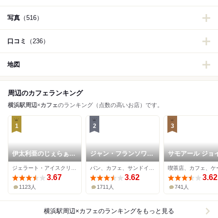
写真
（516）
口コミ
（236）
地図
周辺のカフェランキング
横浜駅周辺
×
カフェ
のランキング（点数の高いお店）です。
1
2
3
伊太利亜のじぇらぁと
ジャン・フランソワ
サモアール ジョ
や
横浜ポルタ
ス本店
ジェラート・アイスクリーム、カフェ
パン、カフェ、サンドイッチ
喫茶店、カフェ、ケ
3.67
3.62
3.62
1123人
1711人
741人
横浜駅周辺×カフェ
のランキングをもっと見る