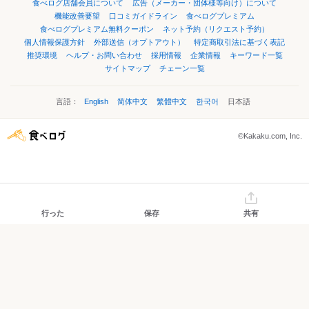
食べログ店舗会員について
広告（メーカー・団体様等向け）について
機能改善要望
口コミガイドライン
食べログプレミアム
食べログプレミアム無料クーポン
ネット予約（リクエスト予約）
個人情報保護方針
外部送信（オプトアウト）
特定商取引法に基づく表記
推奨環境
ヘルプ・お問い合わせ
採用情報
企業情報
キーワード一覧
サイトマップ
チェーン一覧
言語：
English
简体中文
繁體中文
한국어
日本語
©Kakaku.com, Inc.
行った
保存
共有