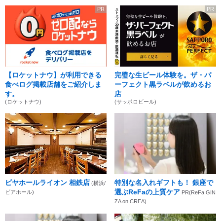
PR
PR
【ロケットナウ】が利用できる
完璧な生ビール体験を。ザ・パ
食べログ掲載店舗をご紹介しま
ーフェクト黒ラベルが飲めるお
す。
店
(ロケットナウ)
(サッポロビール)
ビヤホールライオン 相鉄店
特別な名入れギフトも！ 銀座で
(横浜/
選ぶReFaの上質ケア
ビアホール)
PR(ReFa GIN
ZA on CREA)