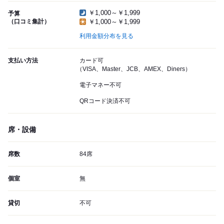
￥1,000～￥1,999
予算
（口コミ集計）
￥1,000～￥1,999
利用金額分布を見る
支払い方法
カード可
（VISA、Master、JCB、AMEX、Diners）
電子マネー不可
QRコード決済不可
席・設備
席数
84席
個室
無
貸切
不可