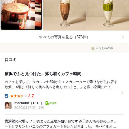
すべての写真を見る（573件）
広告を非表示
口コミ
横浜でふと見つけた、落ち着くカフェ時間
カフェを探して、タカシマヤ8階からエスカレーターで降りながらお店を
散策。 4階まで降りて奥へ奥へと進んでいくと、ふと広い空間に出て、そ
のままジョイナス側へ抜ける場所に階段のある ...
3.7
Dinner:
machand
（1813）
2026/03 訪問
1回
横浜駅の穴場カフェ!奥まった立地が狙い目です 芦田さんちの卵のカタラ
ーナとプリンとバニラのアフォガートをいただきました。 モバイルオー