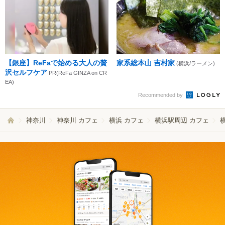
【銀座】ReFaで始める大人の贅
家系総本山 吉村家
(横浜/ラーメン)
沢セルフケア
PR(ReFa GINZA on CR
EA)
Recommended by
神奈川
神奈川 カフェ
横浜 カフェ
横浜駅周辺 カフェ