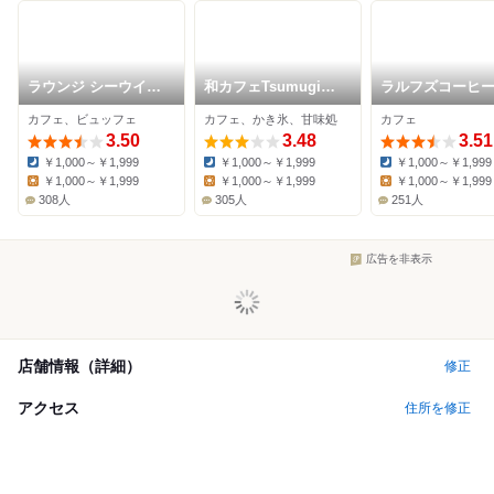
ラウンジ シーウイン
和カフェTsumugi
ラルフズコーヒ
ド (横浜ベイシェラト
FOOD & TIME
NEWoMan横浜店
カフェ、ビュッフェ
カフェ、かき氷、甘味処
カフェ
ン ホテル&タワーズ)
ISETAN YOKOHAMA
3.50
店
3.48
3.51
￥1,000～￥1,999
￥1,000～￥1,999
￥1,000～￥1,999
Dinner:
Dinner:
Dinner:
￥1,000～￥1,999
￥1,000～￥1,999
￥1,000～￥1,999
Lunch:
Lunch:
Lunch:
308人
305人
251人
広告を非表示
店舗情報（詳細）
修正
アクセス
住所を修正