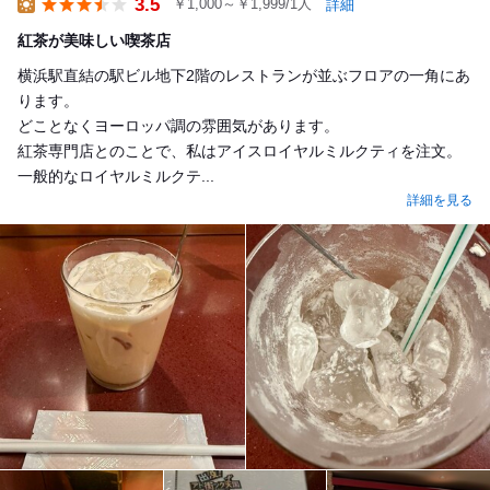
3.5
￥1,000～￥1,999/1人
詳細
Lunch
紅茶が美味しい喫茶店
横浜駅直結の駅ビル地下2階のレストランが並ぶフロアの一角にあ
ります。
どことなくヨーロッパ調の雰囲気があります。
紅茶専門店とのことで、私はアイスロイヤルミルクティを注文。
一般的なロイヤルミルクテ...
詳細を見る