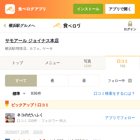
インストール
アプリで開く
横浜駅グルメへ
ログイン
サモアール ジョイナス本店
横浜駅/喫茶店､ カフェ､ ケーキ
写真
口コミ
トップ
メニュー
1698
742
すべて
夜
昼
フォロー中
口コミ検索をするには？
836件
ピックアップ！口コミ
ネコのだいふく
アプリでフォロー
口コミ 210件
フォロワー 80人
2026/07 訪問
2回目