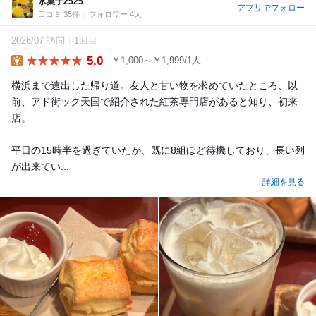
氷菓子2525
アプリでフォロー
口コミ 35件
フォロワー 4人
2026/07 訪問
1回目
5.0
￥1,000～￥1,999/1人
Lunch
横浜まで遠出した帰り道。友人と甘い物を求めていたところ、以
前、アド街ック天国で紹介された紅茶専門店があると知り、初来
店。
平日の15時半を過ぎていたが、既に8組ほど待機しており、長い列
が出来てい...
詳細を見る