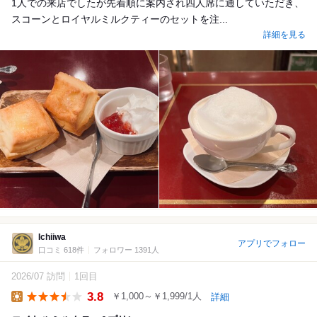
1人での来店でしたが先着順に案内され四人席に通していただき、
スコーンとロイヤルミルクティーのセットを注...
詳細を見る
Ichiiwa
アプリでフォロー
口コミ 618件
フォロワー 1391人
2026/07 訪問
1回目
3.8
￥1,000～￥1,999/1人
詳細
Lunch