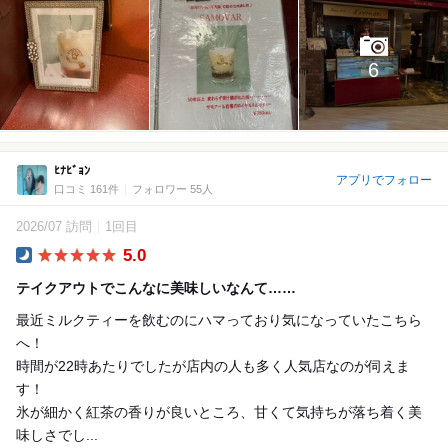
6
ﾋﾅﾋﾞｮﾝ
アプリでフォロー
口コミ 161件
フォロワー 55人
2026/07 訪問
1回目
5.0
Dinner
テイクアウトでこんなに美味しいなんて……
最近ミルクティーを飲むのにハマっており気になっていたこちら
へ！
時間が22時あたりでしたが店内の人も多く人気店なのが伺えま
す！
氷が細かく紅茶の香りが良いところ、甘くて気持ちが落ち着く美
味しさでし...