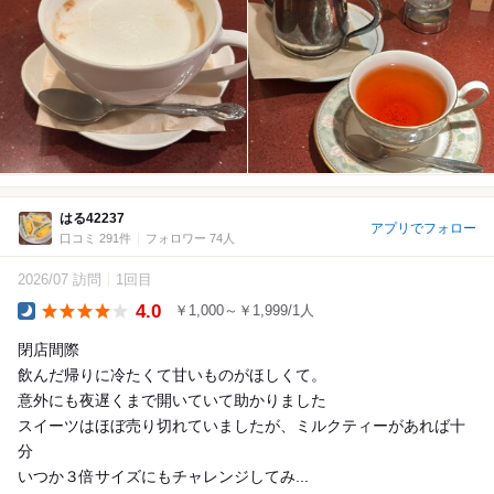
はる42237
アプリでフォロー
口コミ 291件
フォロワー 74人
2026/07 訪問
1回目
4.0
￥1,000～￥1,999/1人
Dinner
閉店間際
飲んだ帰りに冷たくて甘いものがほしくて。
意外にも夜遅くまで開いていて助かりました
スイーツはほぼ売り切れていましたが、ミルクティーがあれば十
分
いつか３倍サイズにもチャレンジしてみ...