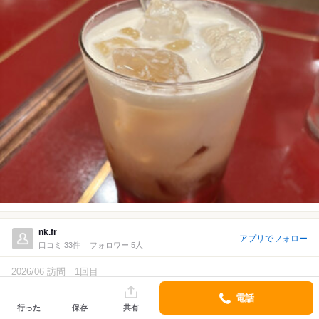
nk.fr
アプリでフォロー
口コミ 33件
フォロワー 5人
2026/06 訪問
1回目
3.5
電話
Lunch
行った
保存
共有
横浜駅のジョイナスの地下2Fに位置するカフェ。