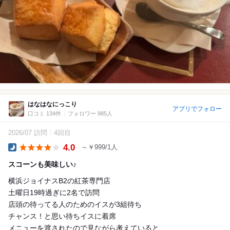
はなはなにっこり
アプリでフォロー
口コミ 134件
フォロワー 985人
2026/07 訪問
4回目
4.0
～￥999/1人
Dinner
スコーンも美味しい♪
横浜ジョイナスB2の紅茶専門店
土曜日19時過ぎに2名で訪問
店頭の待ってる人のためのイスが3組待ち
チャンス！と思い待ちイスに着席
メニューを渡されたので見ながら考えていると