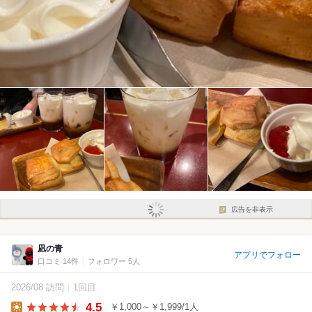
広告を非表示
凪の青
アプリでフォロー
口コミ 14件
フォロワー 5人
2026/08 訪問
1回目
4.5
￥1,000～￥1,999/1人