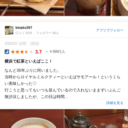
kinako397
アプリでフォロー
口コミ 81件
フォロワー 60人
2026/07 訪問
1回目
3.7
～￥999/1人
Dinner
横浜で紅茶といえばここ！
なんと35年ぶりに伺いました。
当時からロイヤルミルクティーといえばサモアール！というくら
い美味しかった♡
行こうと思ってもいつも並んでいるので入れないままずいぶんご
無沙汰しましたが、この日は時間...
詳細を見る