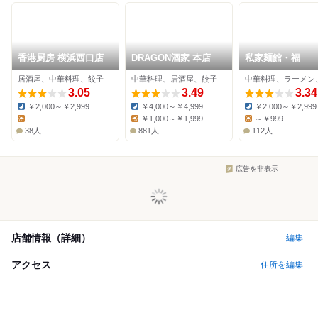
香港厨房 横浜西口店
DRAGON酒家 本店
私家麺館・福
居酒屋、中華料理、餃子
中華料理、居酒屋、餃子
3.05
3.49
3.34
￥2,000～￥2,999
￥4,000～￥4,999
￥2,000～￥2,999
Dinner:
Dinner:
Dinner:
-
￥1,000～￥1,999
～￥999
Lunch:
Lunch:
Lunch:
38人
881人
112人
広告を非表示
店舗情報（詳細）
編集
アクセス
住所を編集