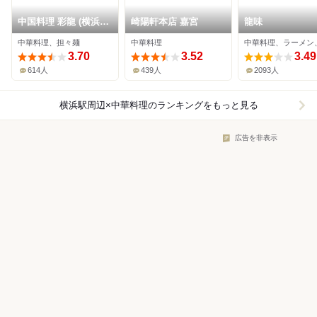
中国料理 彩龍 (横浜ベ
崎陽軒本店 嘉宮
龍味
イシェラトン ホテル&
中華料理、担々麺
中華料理
中華料理、ラーメン
タワーズ)
3.70
3.52
3.49
614人
439人
2093人
横浜駅周辺×中華料理
のランキングをもっと見る
広告を非表示