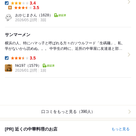
3.4
Dinner:
3.5
Lunch:
おかじまさん
（1628）
2026/05 訪問
3回
サンマーメン
横浜の人、特にハマっ子と呼ばれる方々のソウルフード「生碼麺」、私、
学がないから読めぬ。。。 中学生の時に、近所の中華屋に友達達と部活
帰りに行った時の衝撃を今でも覚えている。 ...
3.5
Dinner:
hk197
（1579）
2026/01 訪問
1回
口コミをもっと見る（390人）
[PR] 近くの中華料理のお店
もっと見る