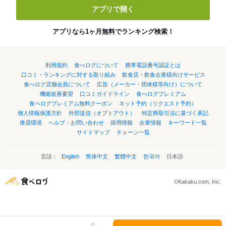
アプリで開く
アプリなら1ヶ月無料でランキング検索！
利用規約
食べログについて
携帯電話番号認証とは
口コミ・ランキングに対する取り組み
飲食店・飲食企業様向けサービス
食べログ店舗会員について
広告（メーカー・団体様等向け）について
機能改善要望
口コミガイドライン
食べログプレミアム
食べログプレミアム無料クーポン
ネット予約（リクエスト予約）
個人情報保護方針
外部送信（オプトアウト）
特定商取引法に基づく表記
推奨環境
ヘルプ・お問い合わせ
採用情報
企業情報
キーワード一覧
サイトマップ
チェーン一覧
言語：
English
简体中文
繁體中文
한국어
日本語
©Kakaku.com, Inc.