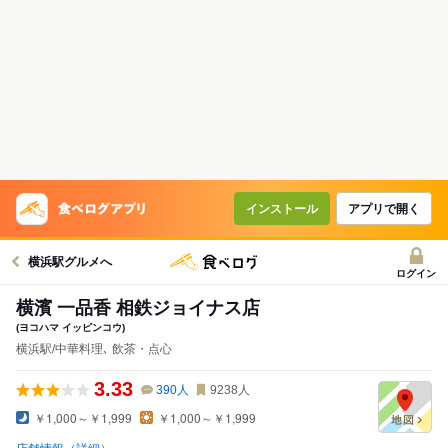
インストール
アプリで開く
横浜駅グルメへ
ログイン
横濱 一品香 相鉄ジョイナス店
(ヨコハマ イッピンコウ)
横浜駅/中華料理､ 飲茶・点心
3.33
390
人
9238
人
￥1,000～￥1,999
￥1,000～￥1,999