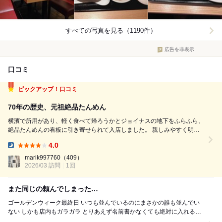
すべての写真を見る（1190件）
広告を非表示
口コミ
ピックアップ！口コミ
70年の歴史、元祖絶品たんめん
横濱で所用があり、軽く食べて帰ろうかとジョイナスの地下をふらふら、
絶品たんめんの看板に引き寄せられて入店しました。 親しみやすく明る
い接客が嬉しいです。 単品で餃子とたんめんをお願いしました。 まずは
4.0
餃子が10分ほどでたんめんが運ばれてきました。 餃子は野菜たっぷりの
Dinner:
餡です。 ...
marik997760
（409）
2026/03 訪問
1回
また同じの頼んでしまった…
ゴールデンウィーク最終日 いつも並んでいるのにまさかの誰も並んでい
ない しかも店内もガラガラ とりあえず名前書かなくても絶対に入れるか
ら入り口で待つ 店員見て見ぬふりして素...