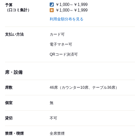
￥1,000～￥1,999
予算
（口コミ集計）
￥1,000～￥1,999
利用金額分布を見る
支払い方法
カード可
電子マネー可
QRコード決済可
席・設備
席数
46席（カウンター10席、テーブル36席）
個室
無
貸切
不可
禁煙・喫煙
全席禁煙