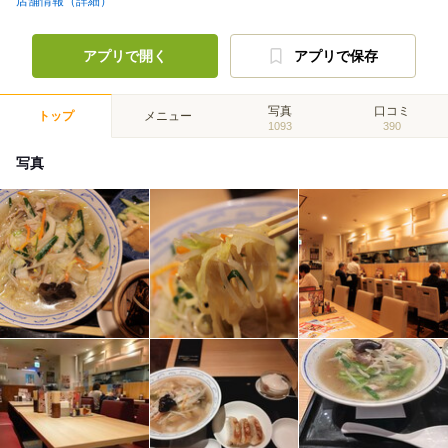
店舗情報（詳細）
アプリで開く
アプリで保存
写真
口コミ
トップ
メニュー
1093
390
写真