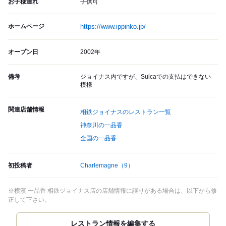
お子様連れ
子供可
ホームページ
https://www.ippinko.jp/
オープン日
2002年
備考
ジョイナス内ですが、Suicaでの支払はできない
模様
関連店舗情報
相鉄ジョイナスのレストラン一覧
神奈川の一品香
全国の一品香
初投稿者
Charlemagne
（9）
※横濱 一品香 相鉄ジョイナス店の店舗情報に誤りがある場合は、以下から修
正して下さい。