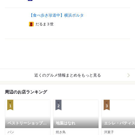
【食べ歩き珍道中】横浜ポルタ
だるま３世
近くのグルメ情報まとめをもっと見る
周辺のお店ランキング
1
2
3
ペストリーショップ
地葉はなれ
エシレ・パティ
ドーレ (横浜ベイシェ
オ ブール 横浜高
パン
焼き鳥
洋菓子
ラトン ホテル&タワー
店