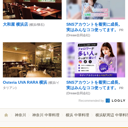
大和屋 横浜店
SNSアカウントを着実に成長。
(横浜/懐石)
実はみんなココ使ってます。
PR
(Dreaw合同会社)
Osteria UVA RARA 横浜
SNSアカウントを着実に成長。
(横浜/イ
実はみんなココ使ってます。
タリアン)
PR
(Dreaw合同会社)
Recommended by
神奈川
神奈川 中華料理
横浜 中華料理
横浜駅周辺 中華料