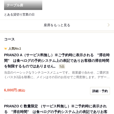
テーブル席
とある貸切り営業の日
座席をもっと見る
コース
人気No.1
PRANZO A（サービス料無し）※ご予約時に表示される ”滞在時
間” は食べログの予約システム上の表記でありお客様の滞在時間
を制限するものではありません。
5品
当店のベーシックなランチコースメニューです。 前菜盛り合わせ、ご選択頂
くパスタ2品を順番に、メインはその日のお任せでご用意致します。デザー
ト、食後のお飲み物迄ゆっくりお楽しみください。 ※通常時のランチコース
はサービス料を頂いておりません。 ※ご予約時に表示される ”滞在可能時
6,000
円
(税込)
間” は食べログの予約システム上の表記でありお客様の滞在時間を制限する
詳細・予約
ものではありません。 ※５名様以上のご予約、お１人さまのご予約はお電話
にて承ります。 ※当日予約はお電話でどうぞ。
PRANZO C 数量限定 （サービス料無し）※ご予約時に表示され
る ”滞在時間” は食べログの予約システム上の表記でありお客