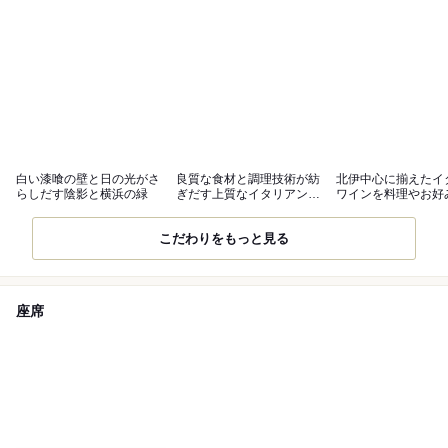
白い漆喰の壁と日の光がさ
良質な食材と調理技術が紡
北伊中心に揃えたイ
らしだす陰影と横浜の緑
ぎだす上質なイタリアンを
ワインを料理やお好
どうぞ
わせて
こだわりをもっと見る
座席