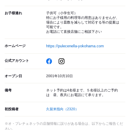
お子様連れ
子供可（小学生可）
特にお子様用の料理等の用意はありませんが、
場合により皿数を減らして対応する等の提案は
可能です。
お電話にて直接店舗にご相談下さい
ホームページ
https://pulecenella-yokohama.com
公式アカウント
オープン日
2001年10月10日
備考
ネット予約は4名様まで、５名様以上のご予約
は 昼、夜共にお電話にて承ります。
初投稿者
久留米指向
（2320）
※オ・プレチェネッラの店舗情報に誤りがある場合は、以下からご報告くだ
さい。