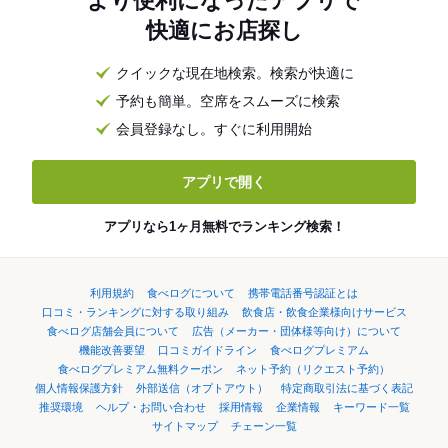
より便利になったアプリで
快適にお店探し
クイックな現在地検索。検索が快適に
予約も簡単。空席をスムーズに検索
会員登録なし。すぐに利用開始
アプリで開く
アプリなら1ヶ月無料でランキング検索！
利用規約
食べログについて
携帯電話番号認証とは
口コミ・ランキングに対する取り組み
飲食店・飲食企業様向けサービス
食べログ店舗会員について
広告（メーカー・団体様等向け）について
機能改善要望
口コミガイドライン
食べログプレミアム
食べログプレミアム無料クーポン
ネット予約（リクエスト予約）
個人情報保護方針
外部送信（オプトアウト）
特定商取引法に基づく表記
推奨環境
ヘルプ・お問い合わせ
採用情報
企業情報
キーワード一覧
サイトマップ
チェーン一覧