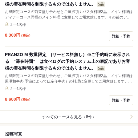
様の滞在時間を制限するものではありません。
5品
お昼限定コースの前菜盛り合わせとご選択頂くパスタ料理2品、メイン料理は
ディナーコース同様のメイン料理に変更してご用意致します。その後のデザ
ートと食後のお飲み物迄ゆっくりとお楽しみ下さい。 ※このランチコースは
2～4名様
サービス料を頂いておりません ※数量限定である為 ご用意出来ない場合が
ありますが その際は 電話かメールにてご連絡いたします ※時期によりま
8,300
円
(税込)
詳細・予約
すが仔羊や鴨肉等 季節感のある食材でご用意致します。 ディナーコースの
メイン料理が和牛肉 仏産仔牛肉の時期は 価格をMコース同様の扱いとさせ
て下さい。 ※５名様以上のご予約はお電話にて承ります。
PRANZO M 数量限定 (サービス料無し）※ご予約時に表示され
る ”滞在時間” は食べログの予約システム上の表記でありお客
様の滞在時間を制限するものではありません。
5品
お昼限定コースの前菜盛り合わせ、ご選択頂くパスタ料理2品、メイン料理は
黒毛和牛肉(季節によって仏産仔牛肉）の料理に変更してご用意致します。そ
の後のデザートと食後のお飲み物迄ゆっくりとお楽しみ下さい。 ※このラン
2～4名様
チコースはサービス料を頂いておりません。 ※数量限定である為 ご用意出
来ない場合がありますが その際は 電話かメールにてご連絡いたします。
8,600
円
(税込)
詳細・予約
※５名様以上のご予約はお電話にて承ります。
すべてのコースを見る（8件）
投稿写真