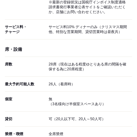
※最新の登録状況は国税庁インボイス制度適格
請求書発行事業者公表サイトをご確認いただく
か、店舗にお問い合わせください。
サービス料・
サービス料10% ディナーのみ（クリスマス期間
チャージ
他、特別な営業期間、貸切営業時は昼夜共）
席・設備
席数
28席（現在はある程度ゆとりある席の間隔を確
保する為に20席程度）
最大予約可能人数
26人（着席時）
個室
無
（3名様向け半個室スペースあり）
貸切
可（20人以下可、20人～50人可）
禁煙・喫煙
全席禁煙