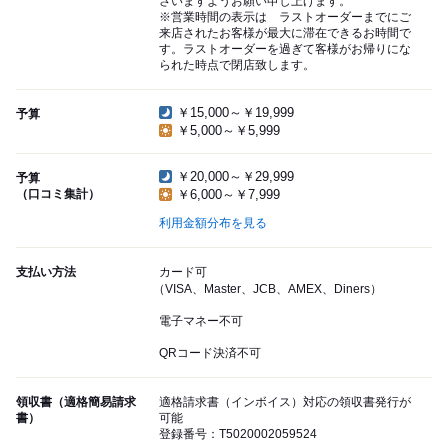
さいますようお願い申し上げます。
※営業時間の表示は ラストオーダーまでにご
来店されたお客様が最大に滞在できるお時間で
す。ラストオーダーを過ぎて客様がお帰りにな
られた時点で閉店致します。
￥15,000～￥19,999
予算
￥5,000～￥5,999
￥20,000～￥29,999
予算
（口コミ集計）
￥6,000～￥7,999
利用金額分布を見る
支払い方法
カード可
（VISA、Master、JCB、AMEX、Diners）
電子マネー不可
QRコード決済不可
領収書（適格簡易請求
適格請求書（インボイス）対応の領収書発行が
書）
可能
登録番号：T5020002059524