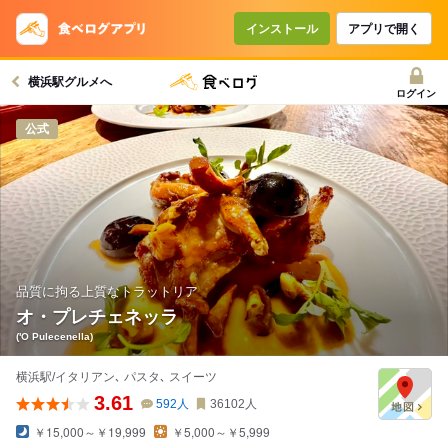
インストール
アプリで開く
横浜駅グルメへ
ログイン
公式
品質に拘る上質なトラットリア
オ・プレチェネッラ
('O Pulecenella)
横浜駅/イタリアン､ パスタ､ スイーツ
3.61
592
人
36102
人
￥15,000～￥19,999
￥5,000～￥5,999