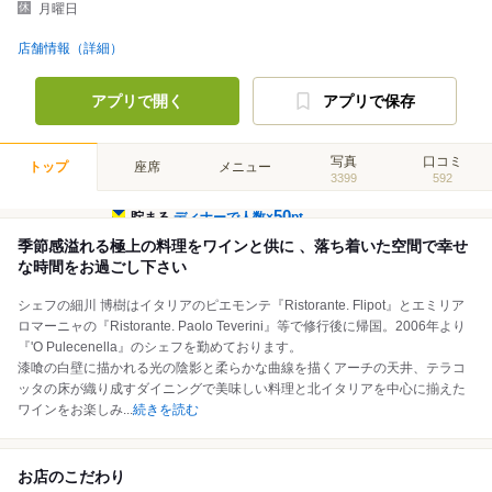
月曜日
店舗情報（詳細）
アプリで開く
アプリで保存
写真
口コミ
トップ
座席
メニュー
3399
592
50
貯まる
ディナーで人数×
pt
季節感溢れる極上の料理をワインと供に 、落ち着いた空間で幸せ
な時間をお過ごし下さい
シェフの細川 博樹はイタリアのピエモンテ『Ristorante. Flipot』とエミリア
ロマーニャの『Ristorante. Paolo Teverini』等で修行後に帰国。2006年より
『'O Pulecenella』のシェフを勤めております。
漆喰の白壁に描かれる光の陰影と柔らかな曲線を描くアーチの天井、テラコ
ッタの床が織り成すダイニングで美味しい料理と北イタリアを中心に揃えた
ワインをお楽しみ
...
続きを読む
お店のこだわり