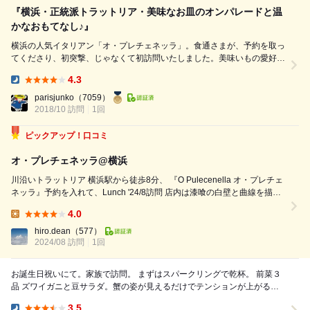
『横浜・正統派トラットリア・美味なお皿のオンパレードと温
かなおもてなし♪』
横浜の人気イタリアン「オ・プレチェネッラ」。食通さまが、予約を取っ
てくださり、初突撃、じゃなくて初訪問いたしました。美味いもの愛好家
が集まってのお食事会です。 店内に入りますと、まるでイタリア。白い
4.3
服に黒いマスクといういでたち、ベネチアのカーニバルなどで見られる道
Dinner:
化師・“プルチネッラ”さんたちがお迎えしてくださいました。照明もやや
parisjunko
（7059）
落とし気味にムウデイ。これはとても横浜とは思えない落ち着いた雰...
2018/10 訪問
1回
ピックアップ！口コミ
オ・プレチェネッラ@横浜
川沿いトラットリア 横浜駅から徒歩8分、 『O Pulecenella オ・プレチェ
ネッラ』予約を入れて、Lunch '24/8訪問 店内は漆喰の白壁と曲線を描く
アーチの天井がお洒落、また、落ち着いた雰囲気です。 ■Lunch Course:
4.0
¥4950(税込) ビール Moret...
Lunch:
hiro.dean
（577）
2024/08 訪問
1回
お誕生日祝いにて。家族で訪問。 まずはスパークリングで乾杯。 前菜３
品 ズワイガニと豆サラダ。蟹の姿が見えるだけでテンションが上がるな
ー。 京都の方で取れた真鯵と茄子の...
3.5