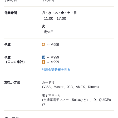
予約可否
予約不可
営業時間
月・水・木・金・土・日
11:00 - 17:00
火
定休日
～￥999
予算
～￥999
予算
（口コミ集計）
～￥999
利用金額分布を見る
支払い方法
カード可
（VISA、Master、JCB、AMEX、Diners）
電子マネー可
（交通系電子マネー（Suicaなど）、iD、QUICPa
y）