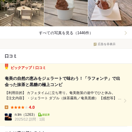
すべての写真を見る（1446件）
広告を非表示
口コミ
ピックアップ！口コミ
奄美の自然の恵みをジェラートで味わう！「ラフォンテ」で出
会った抹茶と黒糖の極上コンビ
【利用目的】 カフェタイムに立ち寄り。奄美散策の途中でひと休み。
【注文内容】 ・ジェラート ダブル（抹茶霧島／奄美黒糖） 【感想等】 奄
美・龍郷町にある人気のジェラート店「ラフォンテ」は、ナチュラルで可
4.0
愛らしい外観と、素材にこだわった本格派ジェラートが魅力のお店。 店
Lunch:
内も白を基...
n.tm
（1263）
2025/12 訪問
1回