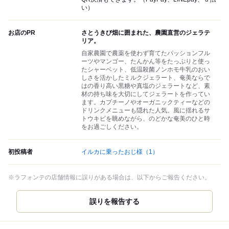
い）
お店のPR
さとうきび畑に囲まれた、農園直営のジェラテ
リア。
自家農園で農薬を使わず育てたパッションフル
ーツやマンゴー、たんかん等をたっぷりと使っ
たシャーベット、低温殺菌ノンホモ牛乳のおい
しさを活かしたミルクジェラート、奄美ならで
はの香り高い黒糖や真塩のジェラートなど、素
材の持ち味を大切にしてジェラートを作ってい
ます。カプチーノやオーガニックティーなどの
ドリンクメニューも隠れた人気。風に揺れるサ
トウキビを眺めながら、のどかな奄美のひと時
をお過ごしください。
初投稿者
イルカに乗ったおじ様
（1）
※ラフォンテの店舗情報に誤りがある場合は、以下からご報告ください。
誤りを報告する