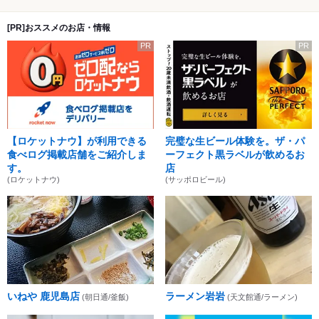
[PR]おススメのお店・情報
PR
PR
【ロケットナウ】が利用できる
完璧な生ビール体験を。ザ・パ
食べログ掲載店舗をご紹介しま
ーフェクト黒ラベルが飲めるお
す。
店
(ロケットナウ)
(サッポロビール)
いねや 鹿児島店
ラーメン岩岩
(朝日通/釜飯)
(天文館通/ラーメン)