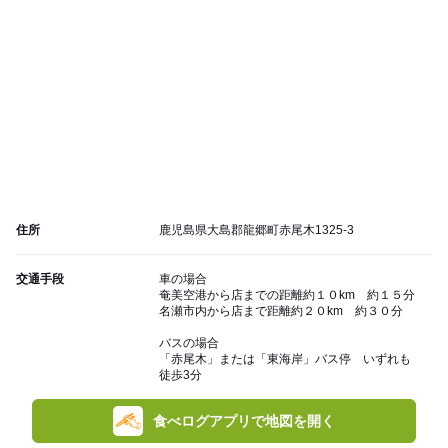
住所
鹿児島県大島郡龍郷町赤尾木1325-3
交通手段
車の場合
奄美空港から店までの距離約１０km 約１５分
名瀬市内から店まで距離約２０km 約３０分
バスの場合
「赤尾木」または「東海岸」バス停 いずれも
徒歩3分
食べログアプリで地図を開く