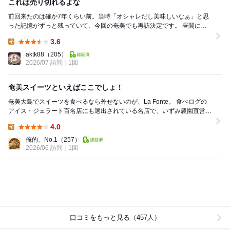
これは売り切れるよな
前回来たのは確か7年くらい前。当時「オシャレだし美味しいなぁ」と思
った記憶がずっと残っていて、今回の奄美でも再訪決定です。 昼間に行
ってみると駐車場がいっぱいで車を停められそ...
3.6
Lunch:
aktk88
（205）
2026/07 訪問
1回
奄美スイーツといえばここでしょ！
奄美大島でスイーツを食べるなら外せないのが、La Fonte。 食べログの
アイス・ジェラート百名店にも選出されている名店で、いずみ農園直営な
らではの奄美の素材を活かしたジェラ...
4.0
Lunch:
俺的、No.1
（257）
2026/06 訪問
1回
口コミをもっと見る（457人）