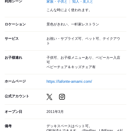
利用シーン
家族・子供と
知人・友人と
こんな時によく使われます。
ロケーション
景色がきれい、一軒家レストラン
サービス
お祝い・サプライズ可、ペット可、テイクアウ
ト
お子様連れ
子供可、お子様メニューあり、ベビーカー入店
可
ベビーチェア＆キッズチェア有
ホームページ
https://lafonte-amami.com/
公式アカウント
オープン日
2011年3月
備考
デッキスペースはペット可。
QR決済もできます。（PayPay、LINEpay、ｄ払