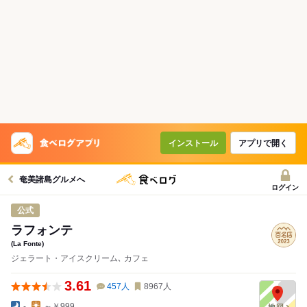
インストール
アプリで開く
奄美諸島グルメへ
ログイン
公式
ラフォンテ
(La Fonte)
ジェラート・アイスクリーム､ カフェ
3.61
457
人
8967
人
-
～￥999