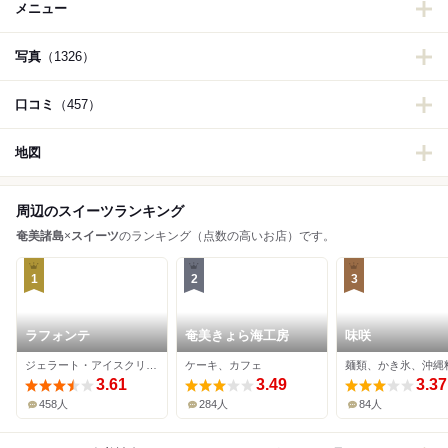
メニュー
写真
（1326）
口コミ
（457）
地図
周辺のスイーツランキング
奄美諸島
×
スイーツ
のランキング（点数の高いお店）です。
1
2
3
ラフォンテ
奄美きょら海工房
味咲
ジェラート・アイスクリーム、カフェ
ケーキ、カフェ
麺類、かき氷、沖縄
3.61
3.49
3.37
458人
284人
84人