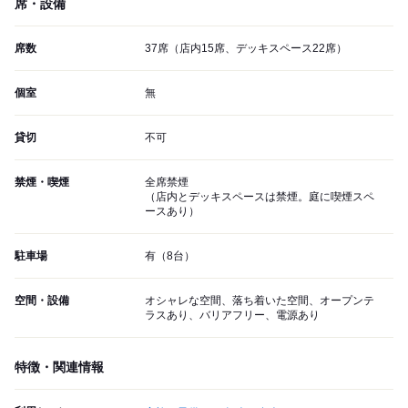
席・設備
席数
37席（店内15席、デッキスペース22席）
個室
無
貸切
不可
禁煙・喫煙
全席禁煙
（店内とデッキスペースは禁煙。庭に喫煙スペ
ースあり）
駐車場
有（8台）
空間・設備
オシャレな空間、落ち着いた空間、オープンテ
ラスあり、バリアフリー、電源あり
特徴・関連情報