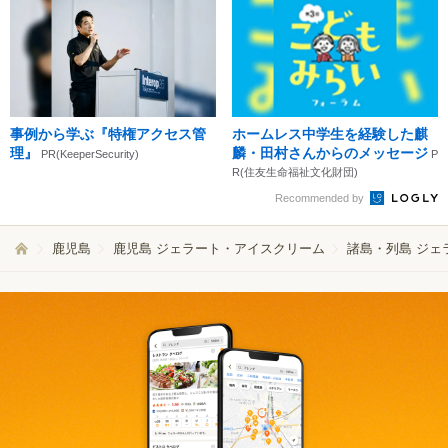
事例から学ぶ『特権アクセス管
ホームレス中学生を経験した麒
理』
麟・田村さんからのメッセージ
PR(KeeperSecurity)
P
R(住友生命福祉文化財団)
Recommended by
鹿児島
鹿児島 ジェラート・アイスクリーム
諸島・列島 ジェ