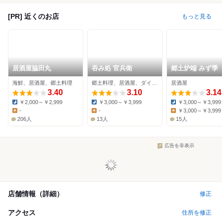
[PR] 近くのお店
もっと見る
居酒屋脇田丸
吞み処 官兵衛
郷土炉端 みず季
海鮮、居酒屋、郷土料理
郷土料理、居酒屋、ダイニングバー
居酒屋
3.40
3.10
3.14
￥2,000～￥2,999
￥3,000～￥3,999
￥3,000～￥3,999
Dinner:
Dinner:
Dinner:
-
-
￥3,000～￥3,999
Lunch:
Lunch:
Lunch:
206人
13人
15人
広告を非表示
店舗情報（詳細）
修正
アクセス
住所を修正