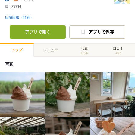
火曜日
店舗情報（詳細）
アプリで開く
アプリで保存
写真
口コミ
トップ
メニュー
1326
457
写真