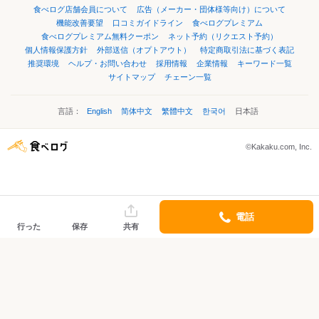
食べログ店舗会員について
広告（メーカー・団体様等向け）について
機能改善要望
口コミガイドライン
食べログプレミアム
食べログプレミアム無料クーポン
ネット予約（リクエスト予約）
個人情報保護方針
外部送信（オプトアウト）
特定商取引法に基づく表記
推奨環境
ヘルプ・お問い合わせ
採用情報
企業情報
キーワード一覧
サイトマップ
チェーン一覧
言語：
English
简体中文
繁體中文
한국어
日本語
©Kakaku.com, Inc.
電話
行った
保存
共有